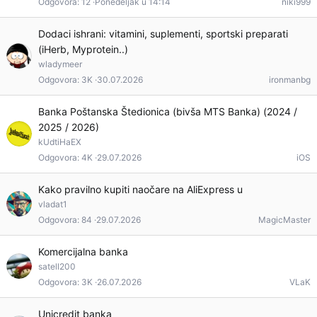
Odgovora
12
Ponedeljak u 14:14
niki999
Dodaci ishrani: vitamini, suplementi, sportski preparati
(iHerb, Myprotein..)
wladymeer
Odgovora
3K
30.07.2026
ironmanbg
Banka Poštanska Štedionica (bivša MTS Banka) (2024 /
2025 / 2026)
kUdtiHaEX
Odgovora
4K
29.07.2026
iOS
Kako pravilno kupiti naočare na AliExpress u
vladat1
Odgovora
84
29.07.2026
MagicMaster
Komercijalna banka
satell200
Odgovora
3K
26.07.2026
VLaK
Unicredit banka