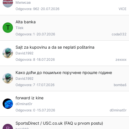
Милисав
Odgovora
962
20.07.2026
VICE
Alta banka
T
Tilek
Odgovora
1
20.07.2026
coda032
Sajt za kupovinu a da se neplati poštarina
David.1992
Odgovora
8
18.07.2026
zexxxx
Како доћи до пошиљке поручене прошле године
David.1992
Odgovora
7
17.07.2026
bombaš
forward iz kine
d0minat0r
Odgovora
0
15.07.2026
d0minat0r
SportsDirect / USC.co.uk (FAQ u prvom postu)
B