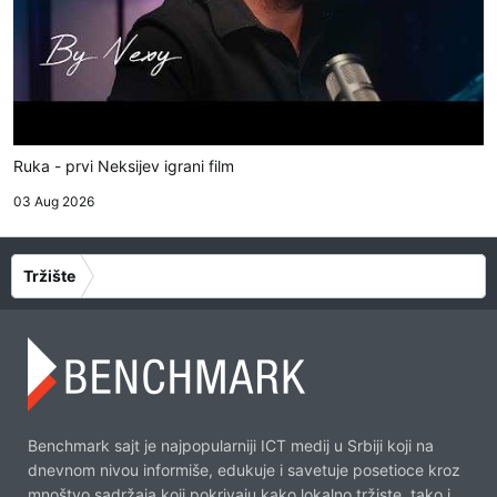
Ruka - prvi Neksijev igrani film
03 Aug 2026
Tržište
Benchmark sajt je najpopularniji ICT medij u Srbiji koji na
dnevnom nivou informiše, edukuje i savetuje posetioce kroz
mnoštvo sadržaja koji pokrivaju kako lokalno tržiste, tako i