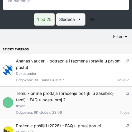
za plaćanje
Poslednja
1 od 20
Sledeća
Filteri
L
Ananas vauceri - potraznja i razmena (pravila u prvom
postu)
e
DukeLander
p
Odgovora
3K
Danas u 02:57
rovello
l
j
L
Temu - online prodaja (praćenje pošiljki u zasebnoj
i
temi) - FAQ u postu broj 2
e
I
v
#Ivan
p
a
Odgovora
9K
Juče u 23:06
filipos
l
j
L
Praćenje pošiljki (2026) - FAQ u prvoj poruci
i
kUdtiHaEX