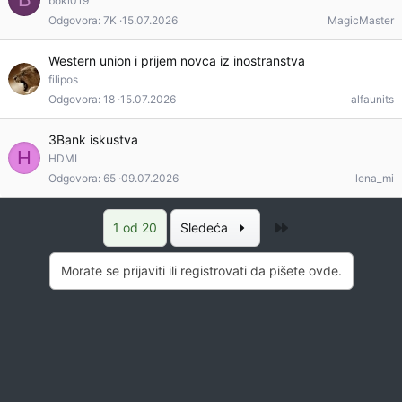
boki019
Odgovora
7K
15.07.2026
MagicMaster
Western union i prijem novca iz inostranstva
filipos
Odgovora
18
15.07.2026
alfaunits
3Bank iskustva
H
HDMI
Odgovora
65
09.07.2026
lena_mi
Poslednja
1 od 20
Sledeća
Morate se prijaviti ili registrovati da pišete ovde.