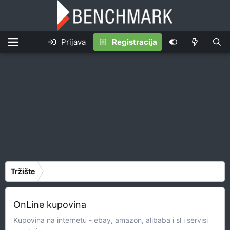
Prijava
Registracija
Tržište
OnLine kupovina
Kupovina na internetu - ebay, amazon, alibaba i sl i servisi