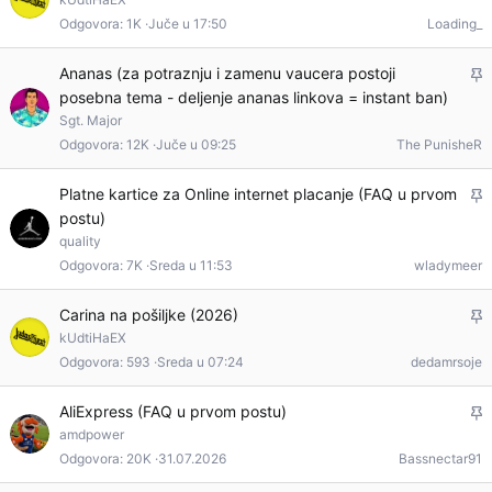
e
v
Odgovora
1K
Juče u 17:50
Loading_
p
a
l
L
Ananas (za potraznju i zamenu vaucera postoji
j
posebna tema - deljenje ananas linkova = instant ban)
e
i
Sgt. Major
p
v
Odgovora
12K
Juče u 09:25
The PunisheR
l
a
j
L
Platne kartice za Online internet placanje (FAQ u prvom
i
postu)
e
v
quality
p
a
Odgovora
7K
Sreda u 11:53
wladymeer
l
j
L
Carina na pošiljke (2026)
i
kUdtiHaEX
e
v
Odgovora
593
Sreda u 07:24
dedamrsoje
p
a
l
L
AliExpress (FAQ u prvom postu)
j
amdpower
e
i
Odgovora
20K
31.07.2026
Bassnectar91
p
v
l