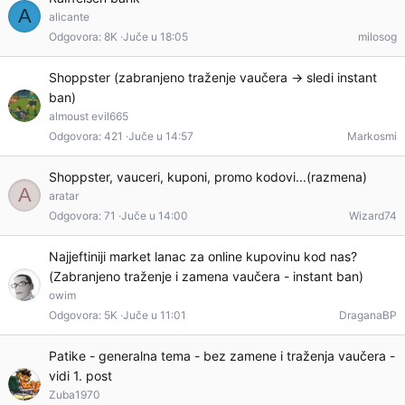
A
alicante
Odgovora
8K
Juče u 18:05
milosog
Shoppster (zabranjeno traženje vaučera -> sledi instant
ban)
almoust evil665
Odgovora
421
Juče u 14:57
Markosmi
Shoppster, vauceri, kuponi, promo kodovi...(razmena)
A
aratar
Odgovora
71
Juče u 14:00
Wizard74
Najjeftiniji market lanac za online kupovinu kod nas?
(Zabranjeno traženje i zamena vaučera - instant ban)
owim
Odgovora
5K
Juče u 11:01
DraganaBP
Patike - generalna tema - bez zamene i traženja vaučera -
vidi 1. post
Zuba1970