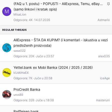
a
L
(FAQ u 1. postu) - POPUSTI - AliExpress, Temu, eBay...
j
(samo linkovi i kratak opis)
e
M
i
MisaLion
p
v
Odgovora
4K
14.07.2026
Astmario
l
a
j
i
v
AliExpress - ŠTA DA KUPIM? (i komentari - iskustva u vezi
predloženih proizvoda)
a
sasa022
Odgovora
20K
Juče u 23:57
alex035
Yettel.bank ex Mobi Banka (2024 / 2025 / 2026)
kUdtiHaEX
Odgovora
7K
Juče u 20:58
iceAge
ProCredit Banka
uros89
Odgovora
326
Juče u 18:38
masteruni
Raiffeisen bank