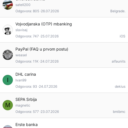
satell200
Odgovora
805
26.07.2026
Belgrade.
Vojvodjanska (OTP) mbanking
slavisaj
Odgovora
747
25.07.2026
iOS
PayPal (FAQ u prvom postu)
weasel
Odgovora
11K
24.07.2026
alfaunits
DHL carina
I
Ivan99
Odgovora
93
24.07.2026
dekius
SEPA Srbija
M
magnetic
Odgovora
577
23.07.2026
bmibmc
Erste banka