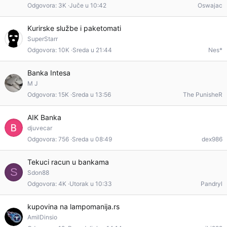
Odgovora
3K
Juče u 10:42
Oswajac
Kurirske službe i paketomati
SuperStarr
Odgovora
10K
Sreda u 21:44
Nes*
Banka Intesa
M J
Odgovora
15K
Sreda u 13:56
The PunisheR
AIK Banka
djuvecar
Odgovora
756
Sreda u 08:49
dex986
Tekuci racun u bankama
S
Sdon88
Odgovora
4K
Utorak u 10:33
Pandryl
kupovina na lampomanija.rs
AmilDinsio