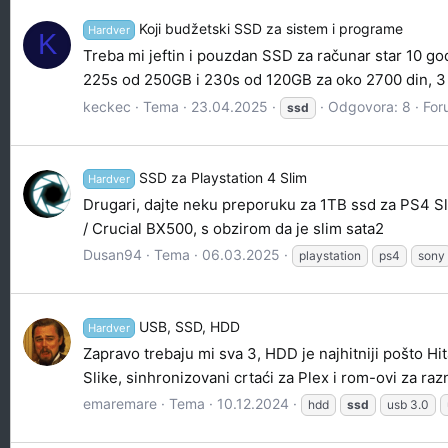
Koji budžetski SSD za sistem i programe
Hardver
K
Treba mi jeftin i pouzdan SSD za računar star 10 go
225s od 250GB i 230s od 120GB za oko 2700 din, 3 
keckec
Tema
23.04.2025
Odgovora: 8
For
ssd
SSD za Playstation 4 Slim
Hardver
Drugari, dajte neku preporuku za 1TB ssd za PS4 Slim
/ Crucial BX500, s obzirom da je slim sata2
Dusan94
Tema
06.03.2025
playstation
ps4
sony
USB, SSD, HDD
Hardver
Zapravo trebaju mi sva 3, HDD je najhitniji pošto H
Slike, sinhronizovani crtaći za Plex i rom-ovi za ra
emaremare
Tema
10.12.2024
hdd
ssd
usb 3.0