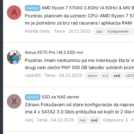
AMD Ryzen 7 5700G 3.8GHz (4.6GHz) & MSI 
Hardver
A
Pozdrav, planiram da uzmem: CPU: AMD Ryzen 7 57
mi je potrebno za brz rad racunara i aplikacija RAM:
Andrija Denic
Tema
20.12.2023
cpu
komponente
Aorus X570 Pro i M.2 SSD-ovi
Pozdrav. Imam nedoumicu pa me interesuje šta bi v
drugi neki obični PNY 500 GB također solidnih brzin
vlado85
Tema
09.02.2023
aorus
m.2
ssd
x570
SSD za NAS server
Hardver
X
Zdravo Pokušavam od stare konfiguracije da napravi
ima 4 x SATA2 3.0 Gb/s priključka od kojih bi 2 išla
xanj
Tema
04.02.2023
Odgovora: 3
F
nas
ssd