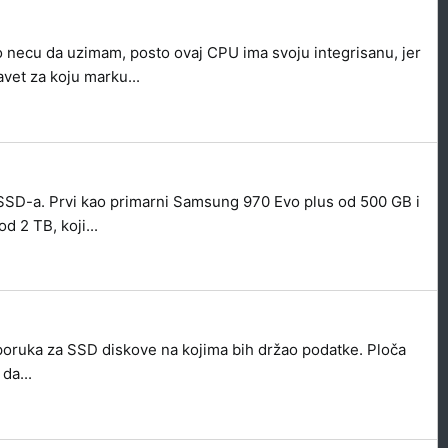
ecu da uzimam, posto ovaj CPU ima svoju integrisanu, jer
vet za koju marku...
 SSD-a. Prvi kao primarni Samsung 970 Evo plus od 500 GB i
 2 TB, koji...
poruka za SSD diskove na kojima bih držao podatke. Ploča
da...