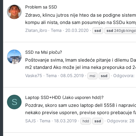
Problem sa SSD
Zdravo, klincu jutros nije hteo da se podigne sist
kompu ali nista, onda sam posumnjao na SSDu komp
Zlatan_ibro
Tema
20.03.2020
ssd
ssd
240gb kings
SSD na Msi ploču?
Poštovanje svima, Imam sledeće pitanje i dilemu Da
m2 standard Ako može jel ima neka preporuka od 2
Vaske75
Tema
08.05.2019
Odgovora: 
msi
ssd
Laptop SSD+HDD (Jako usporen hdd)?
S
Pozdrav, skoro sam uzeo laptop dell 5558 i napravio
nekako previse usporen, previse sporo prebacuje fajl
SAJS
Tema
18.03.2019
Odgovora: 28
hdd
ssd