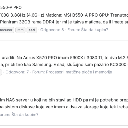
B550-A PRO
00G 3.8GHz (4.6GHz) Maticna: MSI B550-A PRO GPU: Trenutno n
 Planiram 32GB rama DDR4 jer mi je takva maticna, da li imate sa
Odgovora: 8
Forum:
Šta da kupim?
racunar
ram
ssd
i uradili. Na Aorus X570 PRO imam 5900X i 3080 TI, te dva M.2
a, približno kao Samsung. E sad, slučajno sam pazario KC3000 od
Odgovora: 7
Forum:
Procesori, matične ploče i memorije
m NAS server u koji ne bih stavljao HDD pa mi je potrebna pre
 na sistem diskove koje već imam a dva za storage koje tek treba 
orum:
Šta da kupim?