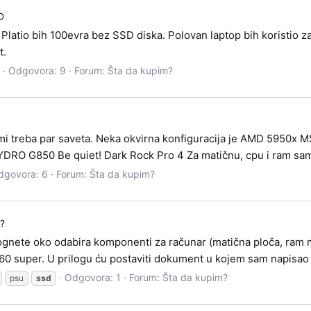
D
Platio bih 100evra bez SSD diska. Polovan laptop bih koristio 
t.
Odgovora: 9
Forum:
Šta da kupim?
a mi treba par saveta. Neka okvirna konfiguracija je AMD 595
850 Be quiet! Dark Rock Pro 4 Za matičnu, cpu i ram sam pop
dgovora: 6
Forum:
Šta da kupim?
g?
mognete oko odabira komponenti za računar (matična ploča, ram
660 super. U prilogu ću postaviti dokument u kojem sam napisa
Odgovora: 1
Forum:
Šta da kupim?
psu
ssd