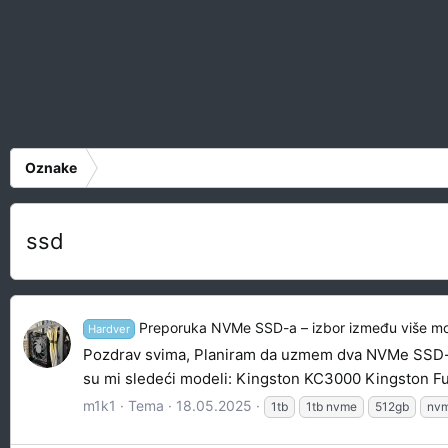
Oznake
ssd
Preporuka NVMe SSD-a – izbor između više mo
Hardver
Pozdrav svima, Planiram da uzmem dva NVMe SSD-a. J
su mi sledeći modeli: Kingston KC3000 Kingston F
m1k1
Tema
18.05.2025
1tb
1tb nvme
512gb
nv