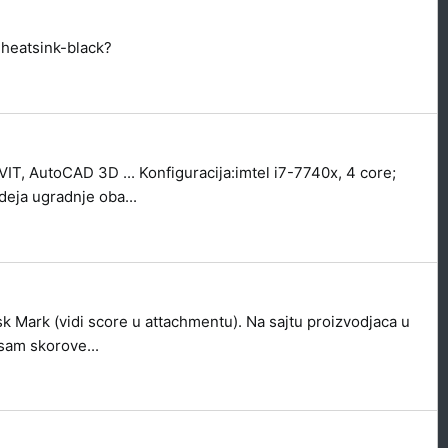
heatsink-black?
T, AutoCAD 3D ... Konfiguracija:imtel i7-7740x, 4 core;
eja ugradnje oba...
 Mark (vidi score u attachmentu). Na sajtu proizvodjaca u
sam skorove...