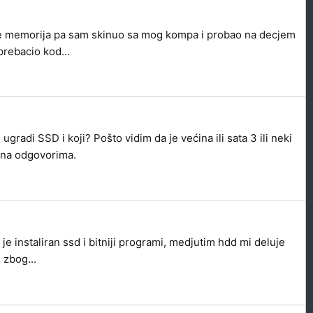
nije memorija pa sam skinuo sa mog kompa i probao na decjem
rebacio kod...
di SSD i koji? Pošto vidim da je većina ili sata 3 ili neki
 na odgovorima.
 instaliran ssd i bitniji programi, medjutim hdd mi deluje
 zbog...