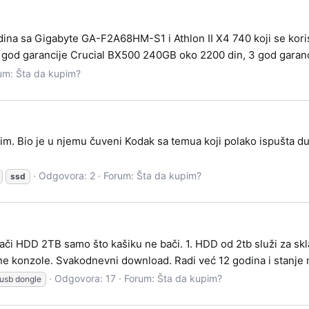
dina sa Gigabyte GA-F2A68HM-S1 i Athlon II X4 740 koji se koris
god garancije Crucial BX500 240GB oko 2200 din, 3 god garancij
um:
Šta da kupim?
. Bio je u njemu čuveni Kodak sa temua koji polako ispušta dušu.
Odgovora: 2
Forum:
Šta da kupim?
ssd
itači HDD 2TB samo što kašiku ne bači. 1. HDD od 2tb služi za s
zne konzole. Svakodnevni download. Radi već 12 godina i stanje m
Odgovora: 17
Forum:
Šta da kupim?
usb dongle