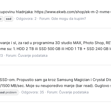
 kupovinu hladnjaka: https://www.ekwb.com/shop/ek-m-2-nvme-
Odgovora: 2
Forum:
Gde mogu da kupim?
e
ssd
anje i sl, za rad u programima 3D studio MAX, Photo Shop, REVI
 su: 1. HDD 2 TB ili SSD 500 GB ili HDD 1 TB + SSD 240 GB Id
23
Forum:
Čuvanje podataka
 SSD-om. Propustio sam ga kroz Samsung Magician i Crystal Disk
0/1500 MB/sec. Moje su neuporedivo manje (bar read). Guglovo 
Odgovora: 35
Forum:
Čuvanje podataka
ssd
problem