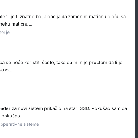
er i je li znatno bolja opcija da zamenim matičnu ploču sa
neku matičnu...
orije
se neće koristiti često, tako da mi nije problem da li je
tno...
oader za novi sistem prikačio na stari SSD. Pokušao sam da
m pokušao...
a operativne sisteme