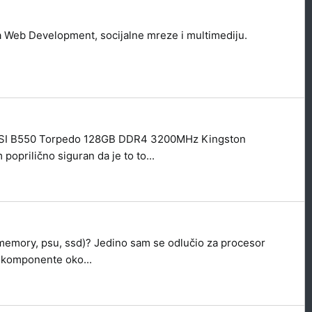
za Web Development, socijalne mreze i multimediju.
0x MSI B550 Torpedo 128GB DDR4 3200MHz Kingston
rilično siguran da je to to...
 memory, psu, ssd)? Jedino sam se odlučio za procesor
o komponente oko...