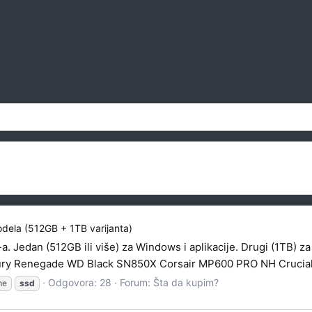
dela (512GB + 1TB varijanta)
edan (512GB ili više) za Windows i aplikacije. Drugi (1TB) za s
ury Renegade WD Black SN850X Corsair MP600 PRO NH Crucial T5
Odgovora: 28
Forum:
Šta da kupim?
me
ssd