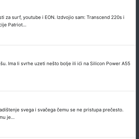
ti za surf, youtube i EON. Izdvojio sam: Transcend 220s i
e Patriot...
 Ima li svrhe uzeti nešto bolje ili ići na Silicon Power A55
kladištenje svega i svačega čemu se ne pristupa prečesto.
u je...