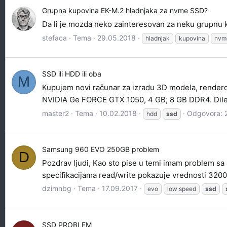
Grupna kupovina EK-M.2 hladnjaka za nvme SSD?
Da li je mozda neko zainteresovan za neku grupnu
stefaca
Tema
29.05.2018
hladnjak
kupovina
nvm
SSD ili HDD ili oba
M
Kupujem novi računar za izradu 3D modela, renderov
NVIDIA Ge FORCE GTX 1050, 4 GB; 8 GB DDR4. Dileme
master2
Tema
10.02.2018
Odgovora: 
hdd
ssd
Samsung 960 EVO 250GB problem
D
Pozdrav ljudi, Kao sto pise u temi imam problem sa
specifikacijama read/write pokazuje vrednosti 320
dzimnbg
Tema
17.09.2017
evo
low speed
ssd
SSD PROBLEM