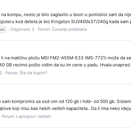
em na kompu, nesto je bilo zaglavilo u boot-u pomislioi sam da 
juteru kod deteta je bio Kingston SUV400s37/240g kada sam p
Odgovora: 2
Forum:
Čuvanje podataka
ton
 li na matičnu ploču MSI FM2-A55M-E33 (MS-7721) može da se ugra
40 GB recimo pošto vidim da su im cene u padu. Hvala unapred
2
Forum:
Šta da kupim?
 sam kompromis sa ssd-om od 120 gb i hdd- od 500 gb. Sistem je
ove koji nisu bas nekih velikih kapaciteta.. Da li ima neko ideju
Forum:
Laptopovi i tableti