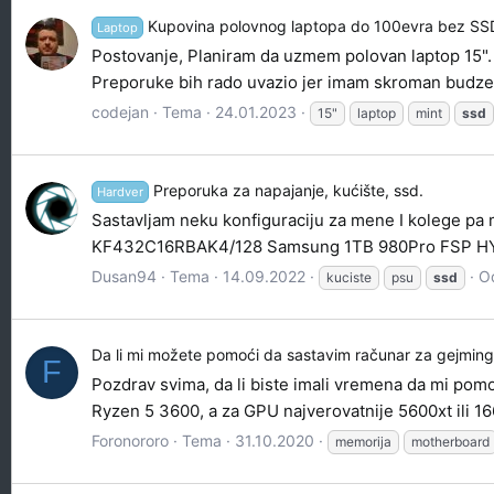
Kupovina polovnog laptopa do 100evra bez SS
Laptop
Postovanje, Planiram da uzmem polovan laptop 15". 
Preporuke bih rado uvazio jer imam skroman budze
codejan
Tema
24.01.2023
15"
laptop
mint
ssd
Preporuka za napajanje, kućište, ssd.
Hardver
Sastavljam neku konfiguraciju za mene I kolege p
KF432C16RBAK4/128 Samsung 1TB 980Pro FSP HYDRO G
Dusan94
Tema
14.09.2022
O
kuciste
psu
ssd
Da li mi možete pomoći da sastavim računar za gejmin
F
Pozdrav svima, da li biste imali vremena da mi po
Ryzen 5 3600, a za GPU najverovatnije 5600xt ili 1
Foronororo
Tema
31.10.2020
memorija
motherboard