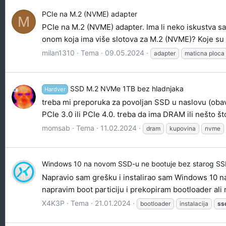
PCIe na M.2 (NVME) adapter
M
PCIe na M.2 (NVME) adapter. Ima li neko iskustva sa
onom koja ima više slotova za M.2 (NVME)? Koje su
milan1310
Tema
09.05.2024
adapter
maticna ploca
SSD M.2 NVMe 1TB bez hladnjaka
Hardver
treba mi preporuka za povoljan SSD u naslovu (obave
PCIe 3.0 ili PCIe 4.0. treba da ima DRAM ili nešto š
momsab
Tema
11.02.2024
dram
kupovina
nvme
Windows 10 na novom SSD-u ne bootuje bez starog S
Napravio sam grešku i instalirao sam Windows 10 na
napravim boot particiju i prekopiram bootloader ali 
X4K3P
Tema
21.01.2024
bootloader
instalacija
ss