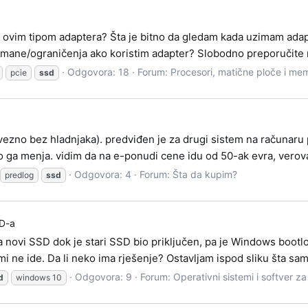
 ovim tipom adaptera? Šta je bitno da gledam kada uzimam adapt
 mane/ograničenja ako koristim adapter? Slobodno preporučite 
Odgovora: 18
Forum:
Procesori, matične ploče i mem
pcie
ssd
zno bez hladnjaka). predviđen je za drugi sistem na računaru pa 
to ga menja. vidim da na e-ponudi cene idu od 50-ak evra, verova
Odgovora: 4
Forum:
Šta da kupim?
predlog
ssd
SD-a
 novi SSD dok je stari SSD bio priključen, pa je Windows bootl
mi ne ide. Da li neko ima rješenje? Ostavljam ispod sliku šta sa
Odgovora: 9
Forum:
Operativni sistemi i softver z
d
windows 10