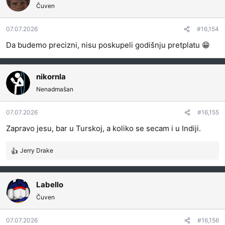
o
Čuven
v
a
07.07.2026
#16,154
n
j
Da budemo precizni, nisu poskupeli godišnju pretplatu 😁
a
:
nikornla
Nenadmašan
07.07.2026
#16,155
Zapravo jesu, bar u Turskoj, a koliko se secam i u Indiji.
Jerry Drake
R
e
a
g
Labello
o
Čuven
v
a
07.07.2026
#16,156
n