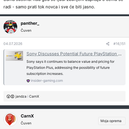
radi - samo prati tok novca i sve će biti jasno.
panther_
Čuven
04.07.2026
#16,151
Sony Discusses Potential Future PlayStation Plus Price Hikes
Sony says it continues to balance value and pricing for
PlayStation Plus, addressing the possibility of future
subscription increases.
insider-gaming.com
jandza
i
CarnX
R
e
a
g
CarnX
o
Moja oprema
Čuven
v