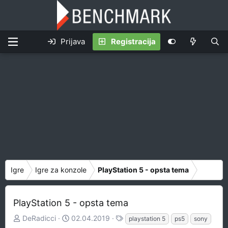
Prijava
Registracija
Igre
Igre za konzole
PlayStation 5 - opsta tema
PlayStation 5 - opsta tema
Z
D
O
DeRadicci
02.04.2019
playstation 5
ps5
sony