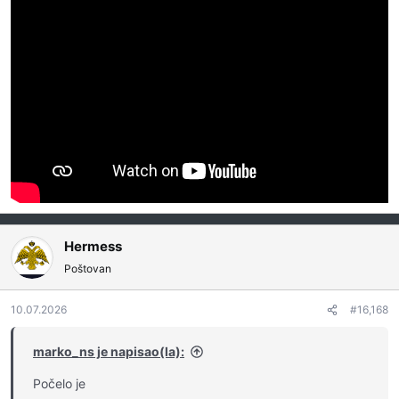
Hermess
Poštovan
10.07.2026
#16,168
marko_ns je napisao(la):
Počelo je