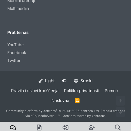
Mobilni uređaji
Multimedija
Pratite nas
YouTube
Facebook
Twitter
Light
Srpski
Pravila i uslovi korišćenja
Politika privatnosti
Pomoć
Naslovna
R
S
S
®
Community platform by XenForo
© 2010-2026 XenForo Ltd.
|
Media embeds
via s9e/MediaSites
XenForo theme
by xenfocus