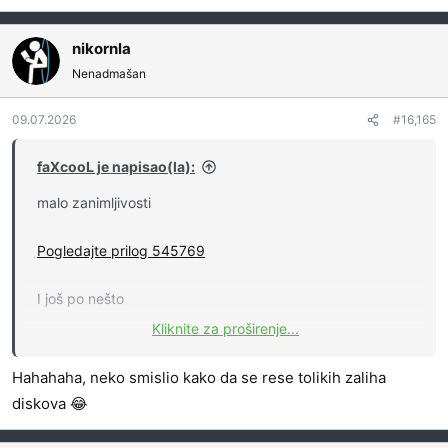
nikornla
Nenadmašan
09.07.2026
#16,165
faXcooL je napisao(la):
malo zanimljivosti
Pogledajte prilog 545769
I još po nešto
Kliknite za proširenje...
Hahahaha, neko smislio kako da se rese tolikih zaliha
Sony CEO Sold $4.7 Million In Stock Days After PlayStation Told Players Discs Are Going Away
diskova 😂
PlayStation insiders sold over $5M in stocks just