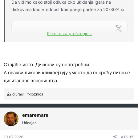
Da vidimo kako stoji odluka oko ukidanja igara na
diskovima kad vrednost kompanije padne za 20-30% ☺️
Kliknite za proširenje...
Стајаће исто. Дискови су непотребни.
А овакви ликови кликбејтују уместо да покрећу питање
дигиталног власништва..
djuras1
i
fkloznica
R
e
a
g
emaremare
o
Uticajan
v
a
10.07.2026
#16,169
n