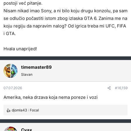
postoji već pitanje.
Nisam nikad imao Sony, a ni bilo koju drugu konzolu, pa sam
se odlučio počastiti istom zbog izlaska GTA 6. Zanima me na
koju regiju da napravim nalog? Od igrica treba mi UFC, FIFA
i GTA.
Hvala unaprijed!
timemaster89
Slavan
07.07.2026
#16,159
Amerika, neka drzava koja nema poreze i vozi
djomla43
i
Focal
R
e
a
g
Cvax