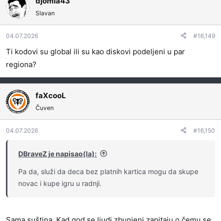
djomla43
o
Slavan
v
a
04.07.2026
#16,149
n
j
Ti kodovi su global ili su kao diskovi podeljeni u par
a
regiona?
:
faXcooL
Čuven
04.07.2026
#16,150
DBraveZ je napisao(la):
Pa da, služi da deca bez platnih kartica mogu da skupe
novac i kupe igru u radnji.
Sama suština. Kad god se ljudi zbunjeni zapitaju o čemu se