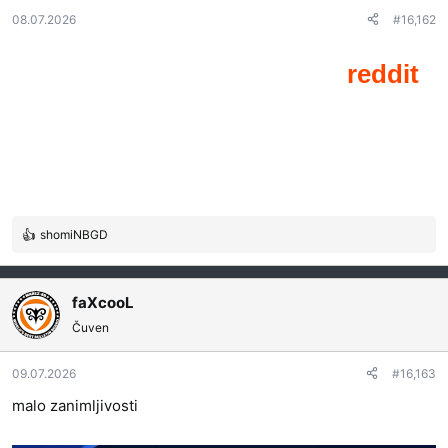
08.07.2026
#16,162
shomiNBGD
R
e
a
g
faXcooL
o
Čuven
v
a
09.07.2026
#16,163
n
j
malo zanimljivosti
a
: