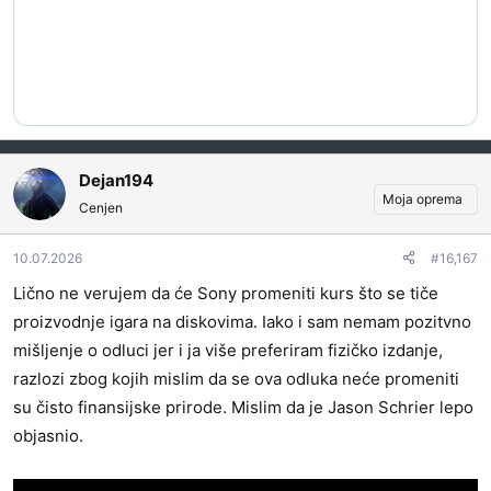
Dejan194
Moja oprema
Cenjen
10.07.2026
#16,167
Lično ne verujem da će Sony promeniti kurs što se tiče
proizvodnje igara na diskovima. Iako i sam nemam pozitvno
mišljenje o odluci jer i ja više preferiram fizičko izdanje,
razlozi zbog kojih mislim da se ova odluka neće promeniti
su čisto finansijske prirode. Mislim da je Jason Schrier lepo
objasnio.