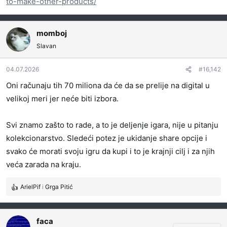
to-make-other-products/
momboj
Slavan
04.07.2026
#16,142
Oni računaju tih 70 miliona da će da se prelije na digital u
velikoj meri jer neće biti izbora.
Svi znamo zašto to rade, a to je deljenje igara, nije u pitanju
kolekcionarstvo. Sledeći potez je ukidanje share opcije i
svako će morati svoju igru da kupi i to je krajnji cilj i za njih
veća zarada na kraju.
ArielPif
i
Grga Pitić
R
e
a
g
faca