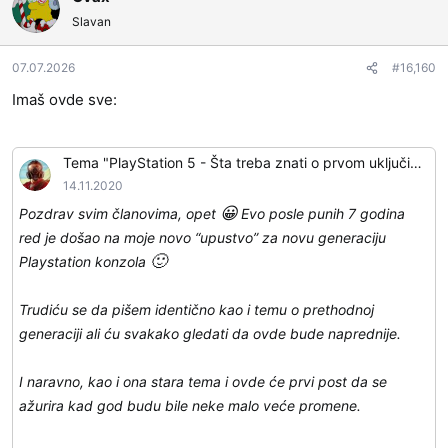
o
Slavan
v
a
07.07.2026
#16,160
n
j
Imaš ovde sve:
a
:
Tema "PlayStation 5 - Šta treba znati o prvom uključivanju, korišćenju i održavanju"
14.11.2020
😀
Pozdrav svim članovima, opet
Evo posle punih 7 godina
red je došao na moje novo “upustvo” za novu generaciju
🙂
Playstation konzola
Trudiću se da pišem identično kao i temu o prethodnoj
generaciji ali ću svakako gledati da ovde bude naprednije.
I naravno, kao i ona stara tema i ovde će prvi post da se
ažurira kad god budu bile neke malo veće promene.