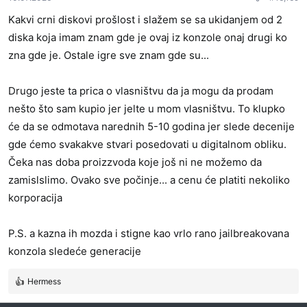
j
Kakvi crni diskovi prošlost i slažem se sa ukidanjem od 2
a
diska koja imam znam gde je ovaj iz konzole onaj drugi ko
:
zna gde je. Ostale igre sve znam gde su...
Drugo jeste ta prica o vlasništvu da ja mogu da prodam
nešto što sam kupio jer jelte u mom vlasništvu. To klupko
će da se odmotava narednih 5-10 godina jer slede decenije
gde ćemo svakakve stvari posedovati u digitalnom obliku.
Čeka nas doba proizzvoda koje još ni ne možemo da
zamislslimo. Ovako sve počinje... a cenu će platiti nekoliko
korporacija
P.S. a kazna ih mozda i stigne kao vrlo rano jailbreakovana
konzola sledeće generacije
Hermess
R
e