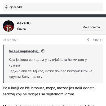
djomla43
R
e
a
g
deksi10
o
Moja oprema
Čuven
v
a
04.07.2026
#16,145
n
j
a
faca je napisao(la):
:
Која је фора са кодом у кутији? Шта ће ми код у
кутији?
Једино ако се тај код може поново искористити на
другом Sony, налогу.
Pa u kutiji ce biti brosura, mapa, mozda jos neki dodatni
sadrzaj koji ne dobijes sa digitalnom igrom.