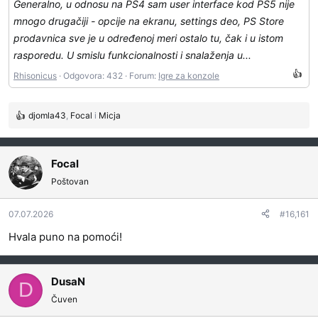
Generalno, u odnosu na PS4 sam user interface kod PS5 nije
mnogo drugačiji - opcije na ekranu, settings deo, PS Store
prodavnica sve je u određenoj meri ostalo tu, čak i u istom
rasporedu. U smislu funkcionalnosti i snalaženja u...
Rhisonicus
Odgovora: 432
Forum:
Igre za konzole
djomla43
,
Focal
i
Micja
R
e
a
g
Focal
o
Poštovan
v
a
07.07.2026
#16,161
n
j
Hvala puno na pomoći!
a
:
DusaN
D
Čuven