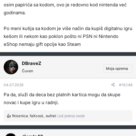
osim papirića sa kodom, ovo je redovno kod nintenda već
godinama.
Po meni kutija sa kodom je više način da kupiš digitalnu igru
kešom ili nekom kao poklon pošto ni PSN ni Nintendo
eShop nemaju gift opcije kao Steam
DBraveZ
Moja oprema
Čuven
04.07.2026
#16,148
Pa da, služi da deca bez platnih kartica mogu da skupe
novac i kupe igru u radnji.
fkloznica
,
faXcooL
,
eufrat
i još jednoj osobi
R
e
a
g