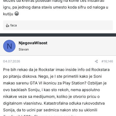
Mozes da kreiras poseban nalog na kome ces instalirati
igru, pa jednog dana stavis umesto koda sifru od naloga u
😀
kutiju
faca
R
e
a
g
NjegovaWisost
N
o
Slavan
v
a
04.07.2026
#16,146
n
j
Pre bih rekao da je Rockstar imao inside info od Rockstara
a
po pitanju diskova. Nego, je l ste primetili kako je Soni
:
makao sarenu GTA VI ikonicu za Play Station? Ozbiljan je
ovo backlash Soniju, i kao sto rekoh, nema apsolutno
nikakve veze sa medijumom, koliko je otvorio pricu o
digitalnom vlasnistvu. Katastrofalna odluka rukovodstva
Sonija, da to ucini par sedmica nakon sto su uklonili