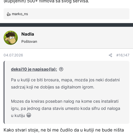
(kupljenih) 500+ filmova sa svog servisa.
marko_ns
R
e
a
g
Nadla
o
Poštovan
v
a
04.07.2026
#16,147
n
j
a
deksi10 je napisao(la):
:
Pa u kutiji ce biti brosura, mapa, mozda jos neki dodatni
sadrzaj koji ne dobijes sa digitalnom igrom.
Mozes da kreiras poseban nalog na kome ces instalirati
igru, pa jednog dana stavis umesto koda sifru od naloga
😀
u kutiju
Kako stvari stoje, ne bi me čudilo da u kutiji ne bude ništa