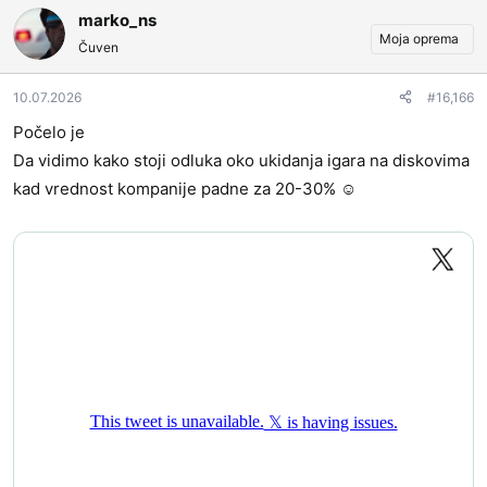
days after they told physical games are ending in
marko_ns
2028.
Moja oprema
Čuven
respawnfirst.com
10.07.2026
#16,166
Počelo je
Da vidimo kako stoji odluka oko ukidanja igara na diskovima
kad vrednost kompanije padne za 20-30% ☺️