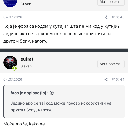
o
Moja oprema
Čuven
v
a
04.07.2026
#16,143
n
j
Која је фора са кодом у кутији? Шта ће ми код у кутији?
a
Једино ако се тај код може поново искористити на
:
другом Sony, налогу.
eufrat
Moja oprema
Slavan
04.07.2026
#16,144
faca je napisao(la):
Једино ако се тај код може поново искористити на
другом Sony, налогу.
Može može, kako ne