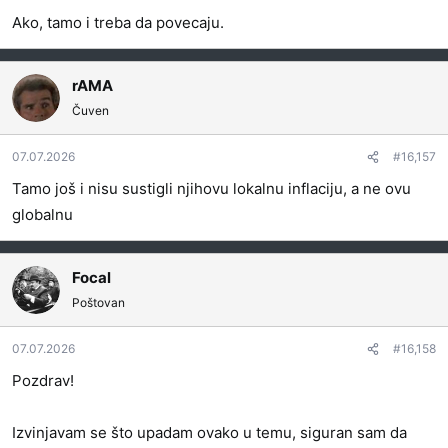
j
Ako, tamo i treba da povecaju.
a
:
rAMA
Čuven
07.07.2026
#16,157
Tamo još i nisu sustigli njihovu lokalnu inflaciju, a ne ovu
globalnu
Focal
Poštovan
07.07.2026
#16,158
Pozdrav!
Izvinjavam se što upadam ovako u temu, siguran sam da