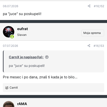
a
06.07.2026
#16,152
n
j
pa "juce" su poskupeli!
a
:
eufrat
Moja oprema
Slavan
07.07.2026
#16,153
CarnX je napisao(la):
pa "juce" su poskupeli!
Pre mesec i po dana, znaš ti kada je to bilo...
CarnX
R
e
a
g
rAMA