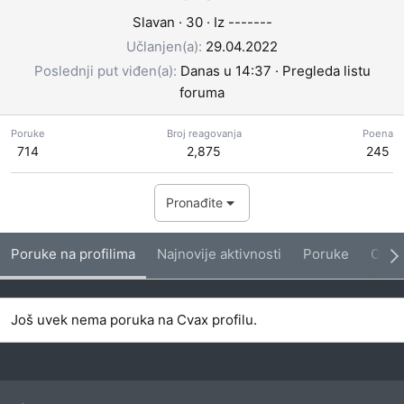
Slavan
·
30
·
Iz
-------
Učlanjen(a)
29.04.2022
Poslednji put viđen(a)
Danas u 14:37
·
Pregleda listu
foruma
Poruke
Broj reagovanja
Poena
714
2,875
245
Pronađite
Poruke na profilima
Najnovije aktivnosti
Poruke
O me
Još uvek nema poruka na Cvax profilu.