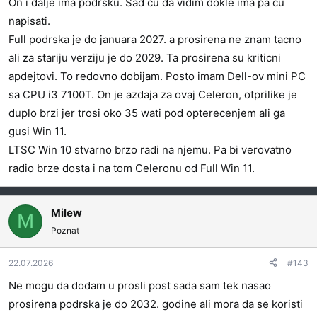
On i dalje ima podrsku. Sad cu da vidim dokle ima pa cu
napisati.
Full podrska je do januara 2027. a prosirena ne znam tacno
ali za stariju verziju je do 2029. Ta prosirena su kriticni
apdejtovi. To redovno dobijam. Posto imam Dell-ov mini PC
sa CPU i3 7100T. On je azdaja za ovaj Celeron, otprilike je
duplo brzi jer trosi oko 35 wati pod opterecenjem ali ga
gusi Win 11.
LTSC Win 10 stvarno brzo radi na njemu. Pa bi verovatno
radio brze dosta i na tom Celeronu od Full Win 11.
Milew
M
Poznat
22.07.2026
#143
Ne mogu da dodam u prosli post sada sam tek nasao
prosirena podrska je do 2032. godine ali mora da se koristi