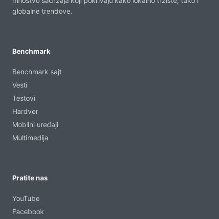
mnoštvo sadržaja koji pokrivaju kako lokalno tržiste, tako i
globalne trendove.
Benchmark
Benchmark sajt
Vesti
Testovi
Hardver
Mobilni uređaji
Multimedija
Pratite nas
YouTube
Facebook