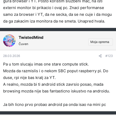
gura browser i YT. Posto koristim sluzbeni mac, na isti
externi monitor bi prikacio i ovaj pc. Znaci performanse
samo za browser i YT, da ne secka, da se ne cuje i da mogu
da ga zakacim iza monitora da ne smeta. Unapred hvala.
TwistedMind
Moja oprema
Čuven
28.03.2026
#123
Pa u tom slucaju imas one stare compute stick.
Mozda da razmislis i o nekom SBC poput raspberry pi. Do
duse, rpi nije bas kralj za YT.
A realno, mozda bi ti android stick zavrsio posao, mada
browsing mozda nije bas fantasticno iskustvo na androidu.
Ja bih licno prvo probao android pa onda isao na mini pc