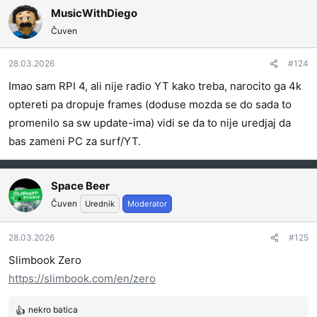
MusicWithDiego
Čuven
28.03.2026
#124
Imao sam RPI 4, ali nije radio YT kako treba, narocito ga 4k
optereti pa dropuje frames (doduse mozda se do sada to
promenilo sa sw update-ima) vidi se da to nije uredjaj da
bas zameni PC za surf/YT.
Space Beer
Čuven
Urednik
Moderator
28.03.2026
#125
Slimbook Zero
https://slimbook.com/en/zero
nekro batica
R