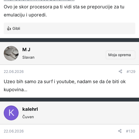
Ovo je skor procesora pa ti vidi sta se preporucije za tu
emulaciju i uporedi.
Gibli
R
e
a
g
M J
o
Moja oprema
Slavan
v
a
22.06.2026
#129
n
j
Uzeo bih samo za surf i youtube, nadam se da će biti ok
a
kupovina...
:
kalehrl
K
Čuven
22.06.2026
#130