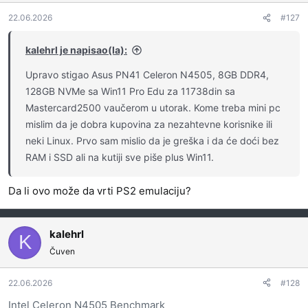
a
22.06.2026
#127
n
j
a
kalehrl je napisao(la):
:
Upravo stigao Asus PN41 Celeron N4505, 8GB DDR4,
128GB NVMe sa Win11 Pro Edu za 11738din sa
Mastercard2500 vaučerom u utorak. Kome treba mini pc
mislim da je dobra kupovina za nezahtevne korisnike ili
neki Linux. Prvo sam mislio da je greška i da će doći bez
RAM i SSD ali na kutiji sve piše plus Win11.
Da li ovo može da vrti PS2 emulaciju?
kalehrl
K
Čuven
22.06.2026
#128
Intel Celeron N4505 Benchmark