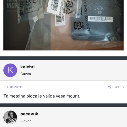
kalehrl
K
Čuven
30.06.2026
#138
Ta metalna ploca je valjda vesa mount.
pecavuk
Slavan