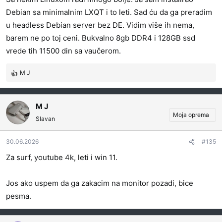
a
Debian sa minimalnim LXQT i to leti. Sad ću da ga preradim
:
u headless Debian server bez DE. Vidim više ih nema,
barem ne po toj ceni. Bukvalno 8gb DDR4 i 128GB ssd
vrede tih 11500 din sa vaučerom.
M J
R
e
a
g
M J
o
Moja oprema
Slavan
v
a
30.06.2026
#135
n
j
Za surf, youtube 4k, leti i win 11.
a
:
Jos ako uspem da ga zakacim na monitor pozadi, bice
pesma.