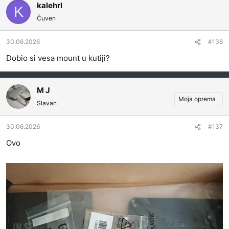
kalehrl
K
Čuven
30.06.2026
#136
Dobio si vesa mount u kutiji?
M J
Moja oprema
Slavan
30.06.2026
#137
Ovo