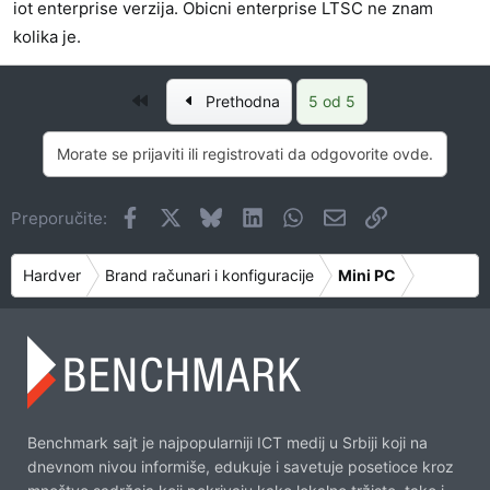
iot enterprise verzija. Obicni enterprise LTSC ne znam
kolika je.
Prvo
Prethodna
5 od 5
Morate se prijaviti ili registrovati da odgovorite ovde.
Facebook
X
Bluesky
LinkedIn
WhatsApp
Imejl
Link
Preporučite:
Hardver
Brand računari i konfiguracije
Mini PC
Benchmark sajt je najpopularniji ICT medij u Srbiji koji na
dnevnom nivou informiše, edukuje i savetuje posetioce kroz