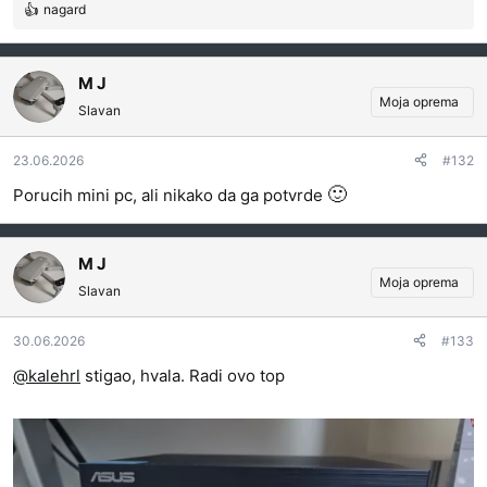
nagard
R
e
a
g
M J
o
Moja oprema
Slavan
v
a
23.06.2026
#132
n
j
🙂
Porucih mini pc, ali nikako da ga potvrde
a
:
M J
Moja oprema
Slavan
30.06.2026
#133
@kalehrl
stigao, hvala. Radi ovo top