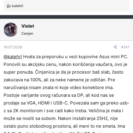
kalehrl
R
e
a
g
Violet
o
Cenjen
v
a
16.07.2026
#141
n
j
@kalehrl
Hvala za preporuku u vezi kupovine Asus mini PC.
a
Ponovili su akcijsku cenu, nakon korišćenja vaučera, ovo je
:
super ponuda. Činjenica je da je procesor baš slab, često
zakucava na 100%, ali za neke namene je odličan. Pre
naručivanja nisam znala ni koje video konektore ima.
Postoje varijante ovog računara sa DP, ali kod nas se
prodaje sa VGA, HDMI i USB-C. Povezala sam ga preko usb-
c sa 2K monitorom i sve radi kako treba. Veličina je mala i
može se nositi sa sobom. Nakon instaliranja 25H2, nije
ostalo puno slobodnog prostora, ali meni to ne smeta. Ima