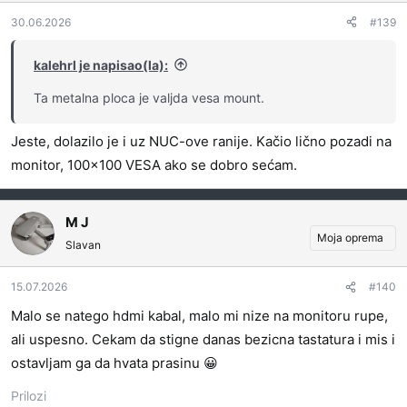
30.06.2026
#139
kalehrl je napisao(la):
Ta metalna ploca je valjda vesa mount.
Jeste, dolazilo je i uz NUC-ove ranije. Kačio lično pozadi na
monitor, 100x100 VESA ako se dobro sećam.
M J
Moja oprema
Slavan
15.07.2026
#140
Malo se natego hdmi kabal, malo mi nize na monitoru rupe,
ali uspesno. Cekam da stigne danas bezicna tastatura i mis i
ostavljam ga da hvata prasinu 😀
Prilozi