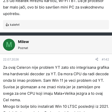
2.5 Gb Realtek mrežnu karticu, Wi-Fi i BT. Da je procesor
bar malo jači, ovo bi bio savršen mini PC za svakodnevnu
upotrebu.
kalehrl
R
e
a
g
Milew
M
o
Poznat
v
a
22.07.2026
#142
n
j
Za ovaj Celeron nije problem YT zato sto integrisana grafika
a
ima hardverski decoder za YT. Da mora CPU da radi decode
:
onda bi imao problem. Sam Win 11 je veci problem od YT.
Suvise je glomazan a ne znaci nista jer je zamisljen pre
svega za one CPU koji imaju Mala+Velika jezgra a to ovaj
Cel nema.
Mnogo bi bolje bilo instalirati Win 10 LTSC poslednji iz 2021.