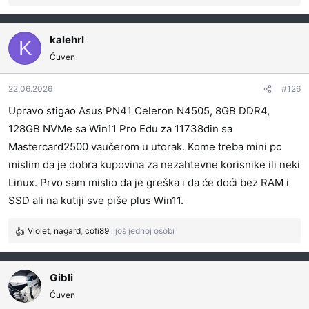
e
a
g
kalehrl
K
o
Čuven
v
a
22.06.2026
#126
n
j
Upravo stigao Asus PN41 Celeron N4505, 8GB DDR4,
a
128GB NVMe sa Win11 Pro Edu za 11738din sa
:
Mastercard2500 vaučerom u utorak. Kome treba mini pc
mislim da je dobra kupovina za nezahtevne korisnike ili neki
Linux. Prvo sam mislio da je greška i da će doći bez RAM i
SSD ali na kutiji sve piše plus Win11.
Violet
,
nagard
,
cofi89
i još jednoj osobi
R
e
a
g
Gibli
o
Čuven
v