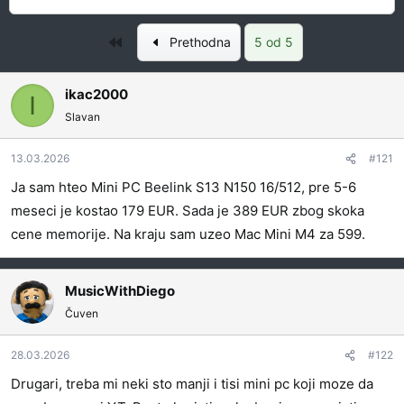
a
a
z
č
t
n
e
Prvo
u
a
Prethodna
5 od 5
t
m
k
n
p
e
ikac2000
I
i
o
Slavan
k
k
t
r
13.03.2026
#121
e
e
m
t
Ja sam hteo Mini PC Beelink S13 N150 16/512, pre 5-6
e
a
meseci je kostao 179 EUR. Sada je 389 EUR zbog skoka
n
cene memorije. Na kraju sam uzeo Mac Mini M4 za 599.
j
a
MusicWithDiego
Čuven
28.03.2026
#122
Drugari, treba mi neki sto manji i tisi mini pc koji moze da