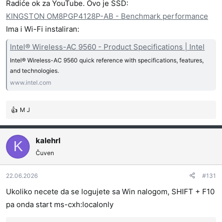
Radiće ok za YouTube. Ovo je SSD:
KINGSTON OM8PGP4128P-AB - Benchmark performance
Ima i Wi-Fi instaliran:
Intel® Wireless-AC 9560 - Product Specifications | Intel
Intel® Wireless-AC 9560 quick reference with specifications, features,
and technologies.
www.intel.com
M J
R
e
a
kalehrl
g
K
o
Čuven
v
a
22.06.2026
#131
n
j
Ukoliko necete da se logujete sa Win nalogom, SHIFT + F10
a
pa onda start ms-cxh:localonly
: