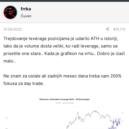
frrka
Čuven
31.08.2022
#51,712
Trejdovanje leverage pozicijama je udarilo ATH u istoriji,
tako da je volume dosta veliki, ko radi leverage, samo se
prisetite one stare.. Kada je grafikon na vrhu.. Dobro je izaći
malo..
Ne znam za ostale ali zadnjih mesec dana treba vam 200%
fokusa za day trade.