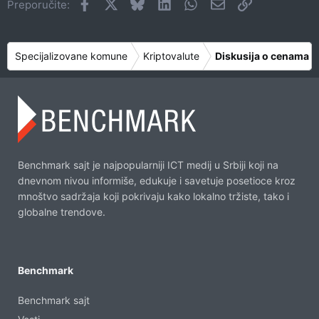
Facebook
X
Bluesky
LinkedIn
WhatsApp
Imejl
Link
Preporučite:
Specijalizovane komune
Kriptovalute
Diskusija o cenama
Benchmark sajt je najpopularniji ICT medij u Srbiji koji na
dnevnom nivou informiše, edukuje i savetuje posetioce kroz
mnoštvo sadržaja koji pokrivaju kako lokalno tržiste, tako i
globalne trendove.
Benchmark
Benchmark sajt