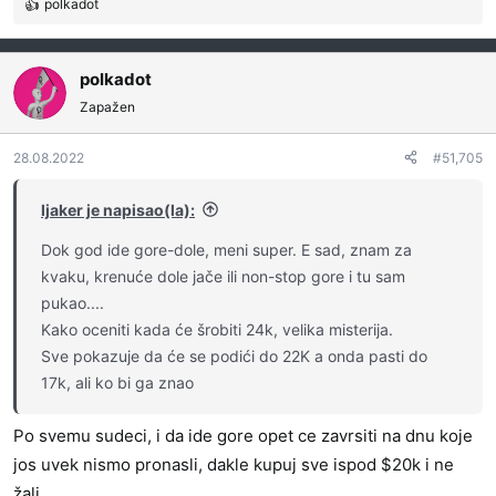
polkadot
R
e
a
g
polkadot
o
Zapažen
v
a
28.08.2022
#51,705
n
j
a
ljaker je napisao(la):
:
Dok god ide gore-dole, meni super. E sad, znam za
kvaku, krenuće dole jače ili non-stop gore i tu sam
pukao....
Kako oceniti kada će šrobiti 24k, velika misterija.
Sve pokazuje da će se podići do 22K a onda pasti do
17k, ali ko bi ga znao
Po svemu sudeci, i da ide gore opet ce zavrsiti na dnu koje
jos uvek nismo pronasli, dakle kupuj sve ispod $20k i ne
žali