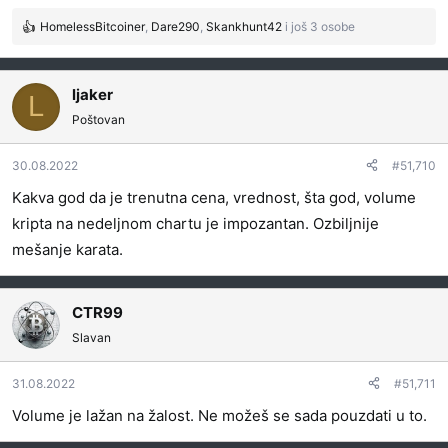
HomelessBitcoiner
,
Dare290
,
Skankhunt42
i još 3 osobe
R
e
a
g
ljaker
L
o
Poštovan
v
a
30.08.2022
#51,710
n
j
Kakva god da je trenutna cena, vrednost, šta god, volume
a
kripta na nedeljnom chartu je impozantan. Ozbiljnije
:
mešanje karata.
CTR99
Slavan
31.08.2022
#51,711
Volume je lažan na žalost. Ne možeš se sada pouzdati u to.