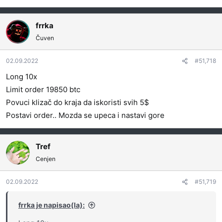
frrka
Čuven
02.09.2022
#51,718
Long 10x
Limit order 19850 btc
Povuci klizač do kraja da iskoristi svih 5$
Postavi order.. Mozda se upeca i nastavi gore
Tref
Cenjen
02.09.2022
#51,719
frrka je napisao(la):