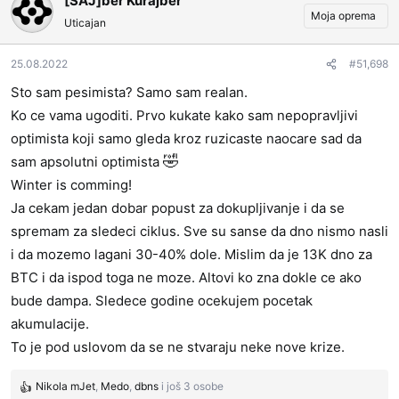
[SAJ]ber Kurajber
Moja oprema
Uticajan
25.08.2022
#51,698
Sto sam pesimista? Samo sam realan.
Ko ce vama ugoditi. Prvo kukate kako sam nepopravljivi
optimista koji samo gleda kroz ruzicaste naocare sad da
🤣
sam apsolutni optimista
Winter is comming!
Ja cekam jedan dobar popust za dokupljivanje i da se
spremam za sledeci ciklus. Sve su sanse da dno nismo nasli
i da mozemo lagani 30-40% dole. Mislim da je 13K dno za
BTC i da ispod toga ne moze. Altovi ko zna dokle ce ako
bude dampa. Sledece godine ocekujem pocetak
akumulacije.
To je pod uslovom da se ne stvaraju neke nove krize.
Nikola mJet
,
Medo
,
dbns
i još 3 osobe
R