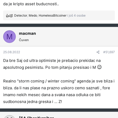
da je kripto asset buducnosti..
:
Detector
,
Medo
,
HomelessBitcoiner
i još 4 osobe
R
e
a
g
macman
M
o
Čuven
v
a
25.08.2022
#51,697
n
j
Da bre Saj od ultra optimiste je prebacio prekidac na
a
😉
apsolutnog pesimistu. Po tom pitanju presisao i M
:
Realno "storm coming / winter coming" agenda je sve bliza i
bliza. da li nas plase na prazno uskoro cemo saznati , fore
imamo nekih mesec dana a svaka nasa odluka ce biti
sudbonosna jedna greska i ... Z!