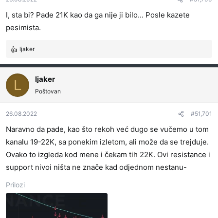
I, sta bi? Pade 21K kao da ga nije ji bilo... Posle kazete
pesimista.
ljaker
R
e
a
ljaker
g
L
o
Poštovan
v
a
26.08.2022
#51,701
n
j
Naravno da pade, kao što rekoh već dugo se vučemo u tom
a
kanalu 19-22K, sa ponekim izletom, ali može da se trejduje.
:
Ovako to izgleda kod mene i čekam tih 22K. Ovi resistance i
support nivoi ništa ne znače kad odjednom nestanu-
Prilozi