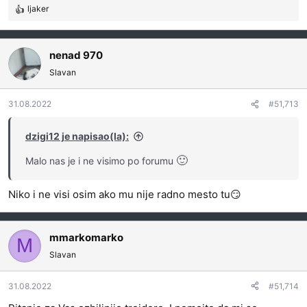
ljaker
R
e
a
g
nenad 970
o
Slavan
v
a
31.08.2022
#51,713
n
j
a
dzigi12 je napisao(la):
:
🙂
Malo nas je i ne visimo po forumu
Niko i ne visi osim ako mu nije radno mesto tu😏
mmarkomarko
M
Slavan
31.08.2022
#51,714