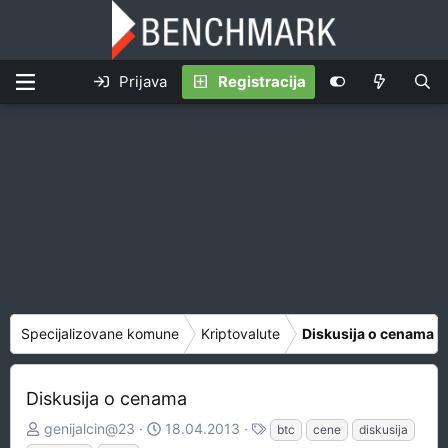
Prijava
Registracija
Specijalizovane komune
Kriptovalute
Diskusija o cenama
Diskusija o cenama
Z
D
O
genijalcin@23
18.04.2013
btc
cene
diskusija