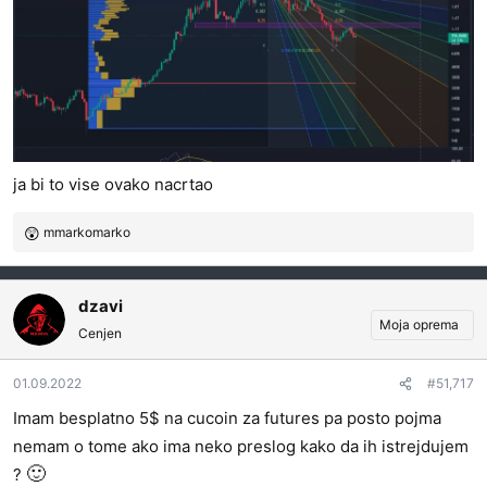
ja bi to vise ovako nacrtao
mmarkomarko
R
e
a
g
dzavi
o
Moja oprema
Cenjen
v
a
01.09.2022
#51,717
n
j
Imam besplatno 5$ na cucoin za futures pa posto pojma
a
nemam o tome ako ima neko preslog kako da ih istrejdujem
:
🙂
?