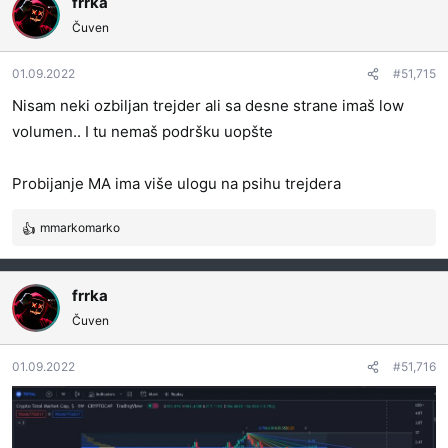
frrka
Čuven
01.09.2022
#51,715
Nisam neki ozbiljan trejder ali sa desne strane imaš low
volumen.. I tu nemaš podršku uopšte
Probijanje MA ima više ulogu na psihu trejdera
mmarkomarko
R
e
a
g
frrka
o
Čuven
v
a
01.09.2022
#51,716
n
j
a
: