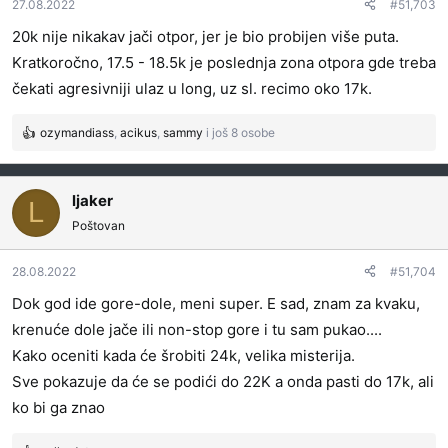
27.08.2022
#51,703
20k nije nikakav jači otpor, jer je bio probijen više puta.
Kratkoročno, 17.5 - 18.5k je poslednja zona otpora gde treba
čekati agresivniji ulaz u long, uz sl. recimo oko 17k.
ozymandiass
,
acikus
,
sammy
i još 8 osobe
R
e
a
g
ljaker
L
o
Poštovan
v
a
28.08.2022
#51,704
n
j
Dok god ide gore-dole, meni super. E sad, znam za kvaku,
a
krenuće dole jače ili non-stop gore i tu sam pukao....
:
Kako oceniti kada će šrobiti 24k, velika misterija.
Sve pokazuje da će se podići do 22K a onda pasti do 17k, ali
ko bi ga znao