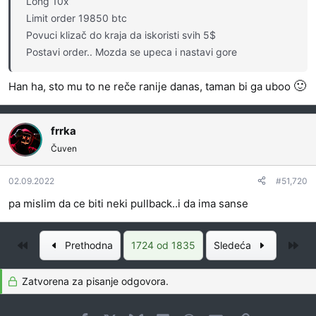
Long 10x
Limit order 19850 btc
Povuci klizač do kraja da iskoristi svih 5$
Postavi order.. Mozda se upeca i nastavi gore
🙂
Han ha, sto mu to ne reče ranije danas, taman bi ga uboo
frrka
Čuven
02.09.2022
#51,720
pa mislim da ce biti neki pullback..i da ima sanse
Prvo
Pos
Prethodna
1724 od 1835
Sledeća
Zatvorena za pisanje odgovora.