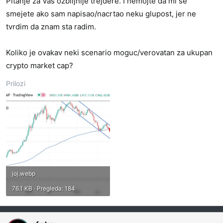
Pitanje za Vas ozbiljnije trejdere. I nemojte da mi se
smejete ako sam napisao/nacrtao neku glupost, jer ne
tvrdim da znam sta radim.
Koliko je ovakav neki scenario moguc/verovatan za ukupan
crypto market cap?
Prilozi
joj.webp
76.1 KB · Pregleda: 184