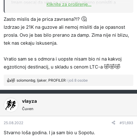
Imam osecaj da vise ne smes nista glasno pomisliti a
Kliknite za proširenje...
🙂
kamo li reci
.
bajdvej da li si se vratio sa odmora ?
🤔
Zasto mislis da je prica zavrsena?!?
aj na pp gde si bi ako nije problem
Izdrzao je 21K na guzove ali nemoj misliti da je opasnost
POZ.
prosla. Ovo je bas bilo prerano za damp. Zima nije ni blizu,
tek nas cekaju iskusenja.
Vratio sam se s odmora i uopste nisam bio ni na kakvoj
🤣
🤣
🤣
egzoticnoj destinacij, u skladu s cenom LTC-a
solomonbg
,
ljaker
,
PROFILER
i još 8 osobe
R
e
a
g
vlayza
o
Čuven
v
a
25.08.2022
#51,693
n
j
Stvarno loša godina. I ja sam bio u Sopotu.
a