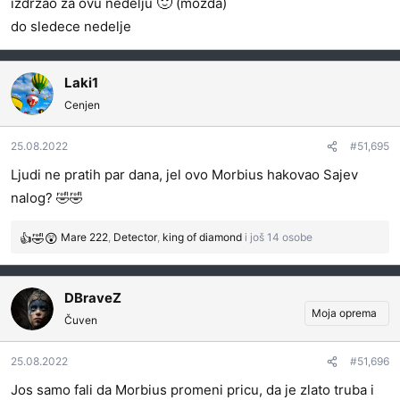
🙂
izdrzao za ovu nedelju
(mozda)
do sledece nedelje
Laki1
Cenjen
25.08.2022
#51,695
Ljudi ne pratih par dana, jel ovo Morbius hakovao Sajev
nalog? 🤣🤣
Mare 222
,
Detector
,
king of diamond
i još 14 osobe
R
e
a
g
DBraveZ
o
Moja oprema
Čuven
v
a
25.08.2022
#51,696
n
j
Jos samo fali da Morbius promeni pricu, da je zlato truba i
a