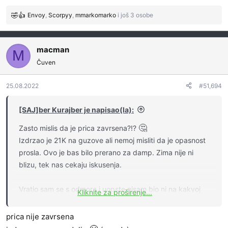
:
Envoy
,
Scorpyy
,
mmarkomarko
i još 3 osobe
R
e
a
g
macman
M
o
Čuven
v
a
25.08.2022
#51,694
n
j
a
[SAJ]ber Kurajber je napisao(la):
:
🤔
Zasto mislis da je prica zavrsena?!?
Izdrzao je 21K na guzove ali nemoj misliti da je opasnost
prosla. Ovo je bas bilo prerano za damp. Zima nije ni
blizu, tek nas cekaju iskusenja.
Vratio sam se s odmora i uopste nisam bio ni na kakvoj
Kliknite za proširenje...
🤣
🤣
🤣
egzoticnoj destinacij, u skladu s cenom LTC-a
prica nije zavrsena