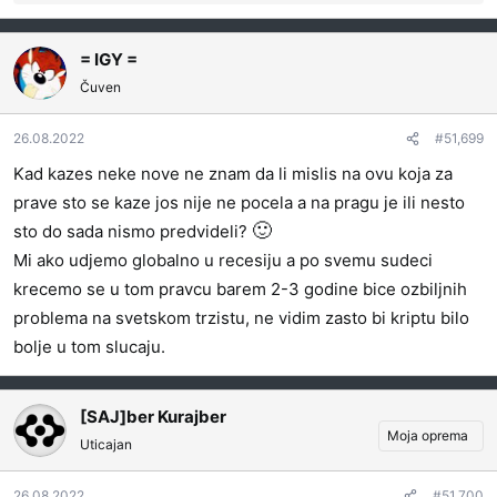
e
a
g
= IGY =
o
Čuven
v
a
26.08.2022
#51,699
n
j
Kad kazes neke nove ne znam da li mislis na ovu koja za
a
prave sto se kaze jos nije ne pocela a na pragu je ili nesto
:
🙂
sto do sada nismo predvideli?
Mi ako udjemo globalno u recesiju a po svemu sudeci
krecemo se u tom pravcu barem 2-3 godine bice ozbiljnih
problema na svetskom trzistu, ne vidim zasto bi kriptu bilo
bolje u tom slucaju.
[SAJ]ber Kurajber
Moja oprema
Uticajan
26.08.2022
#51,700