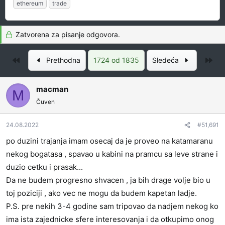
a
a
z
ethereum
trade
č
t
n
e
u
a
t
m
k
Zatvorena za pisanje odgovora.
n
p
e
i
o
Prvo
Pos
Prethodna
1724 od 1835
Sledeća
k
k
t
r
macman
e
e
M
m
t
Čuven
e
a
n
24.08.2022
#51,691
j
po duzini trajanja imam osecaj da je proveo na katamaranu
a
nekog bogatasa , spavao u kabini na pramcu sa leve strane i
duzio cetku i prasak...
Da ne budem progresno shvacen , ja bih drage volje bio u
toj poziciji , ako vec ne mogu da budem kapetan ladje.
P.S. pre nekih 3-4 godine sam tripovao da nadjem nekog ko
ima ista zajednicke sfere interesovanja i da otkupimo onog