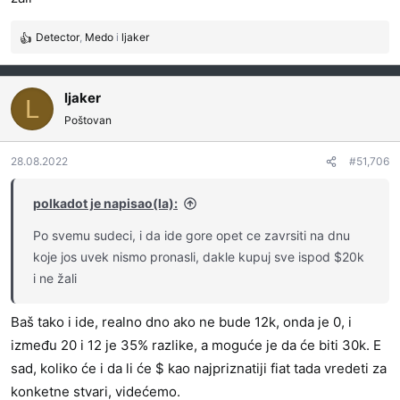
Detector
,
Medo
i
ljaker
R
e
a
g
ljaker
L
o
Poštovan
v
a
28.08.2022
#51,706
n
j
a
polkadot je napisao(la):
:
Po svemu sudeci, i da ide gore opet ce zavrsiti na dnu
koje jos uvek nismo pronasli, dakle kupuj sve ispod $20k
i ne žali
Baš tako i ide, realno dno ako ne bude 12k, onda je 0, i
između 20 i 12 je 35% razlike, a moguće je da će biti 30k. E
sad, koliko će i da li će $ kao najpriznatiji fiat tada vredeti za
konketne stvari, videćemo.