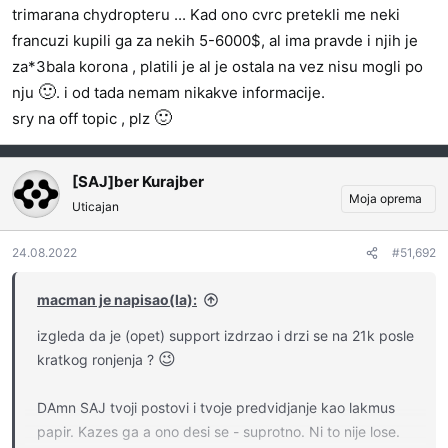
trimarana chydropteru ... Kad ono cvrc pretekli me neki
francuzi kupili ga za nekih 5-6000$, al ima pravde i njih je
za*3bala korona , platili je al je ostala na vez nisu mogli po
🙂
nju
. i od tada nemam nikakve informacije.
🙂
sry na off topic , plz
[SAJ]ber Kurajber
Moja oprema
Uticajan
24.08.2022
#51,692
macman je napisao(la):
izgleda da je (opet) support izdrzao i drzi se na 21k posle
😉
kratkog ronjenja ?
DAmn SAJ tvoji postovi i tvoje predvidjanje kao lakmus
papir. Kazes ga a ono desi se - suprotno. Ni to nije lose.