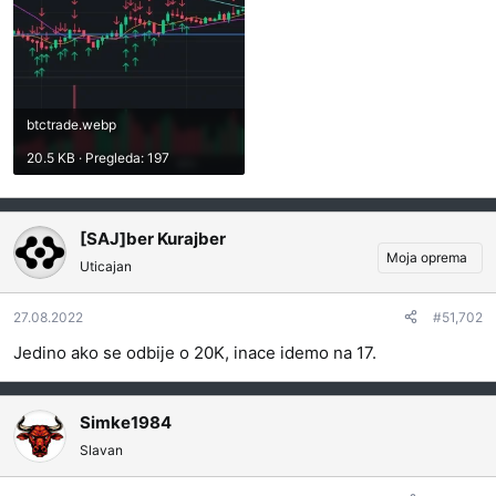
btctrade.webp
20.5 KB · Pregleda: 197
[SAJ]ber Kurajber
Moja oprema
Uticajan
27.08.2022
#51,702
Jedino ako se odbije o 20K, inace idemo na 17.
Simke1984
Slavan