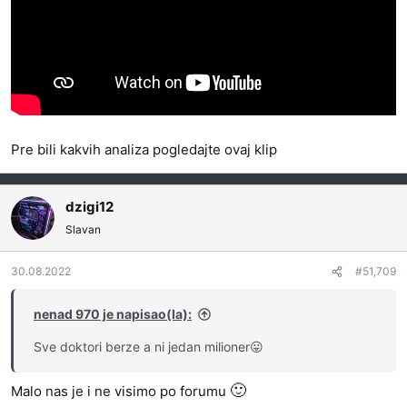
Pre bili kakvih analiza pogledajte ovaj klip
dzigi12
Slavan
30.08.2022
#51,709
nenad 970 je napisao(la):
Sve doktori berze a ni jedan milioner😛
🙂
Malo nas je i ne visimo po forumu