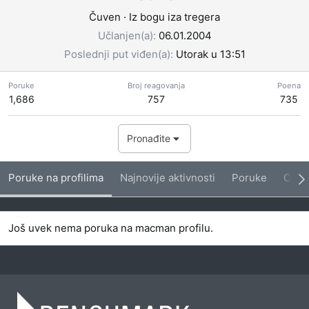
Čuven
·
Iz
bogu iza tregera
Učlanjen(a)
06.01.2004
Poslednji put viđen(a)
Utorak u 13:51
Poruke
Broj reagovanja
Poena
1,686
757
735
Pronađite
Poruke na profilima
Najnovije aktivnosti
Poruke
O me
Još uvek nema poruka na macman profilu.