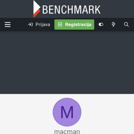
Prijava
Registracija
M
macman