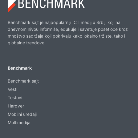
Benchmark sajt je najpopularniji ICT medij u Srbiji koji na
dnevnom nivou informiše, edukuje i savetuje posetioce kroz
mnoštvo sadržaja koji pokrivaju kako lokalno tržiste, tako i
globalne trendove.
Benchmark
Benchmark sajt
Vesti
Testovi
Hardver
Mobilni uređaji
Multimedija