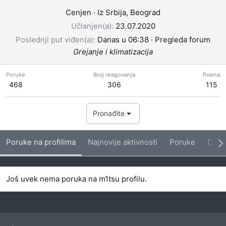
Cenjen
·
Iz
Srbija, Beograd
Učlanjen(a)
23.07.2020
Poslednji put viđen(a)
Danas u 06:38
·
Pregleda forum
Grejanje i klimatizacija
Poruke
Broj reagovanja
Poena
468
306
115
Pronađite
Poruke na profilima
Najnovije aktivnosti
Poruke
O me
Još uvek nema poruka na m1tsu profilu.