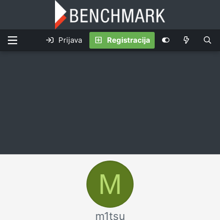
Prijava
Registracija
M
m1tsu