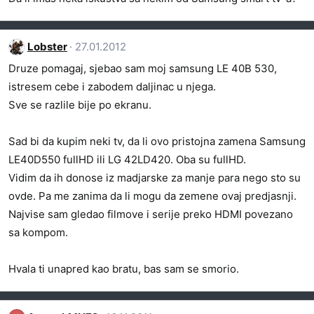
Lobster
27.01.2012
Druze pomagaj, sjebao sam moj samsung LE 40B 530,
istresem cebe i zabodem daljinac u njega.
Sve se razlile bije po ekranu.
Sad bi da kupim neki tv, da li ovo pristojna zamena Samsung
LE40D550 fullHD ili LG 42LD420. Oba su fullHD.
Vidim da ih donose iz madjarske za manje para nego sto su
ovde. Pa me zanima da li mogu da zemene ovaj predjasnji.
Najvise sam gledao filmove i serije preko HDMI povezano
sa kompom.
Hvala ti unapred kao bratu, bas sam se smorio.