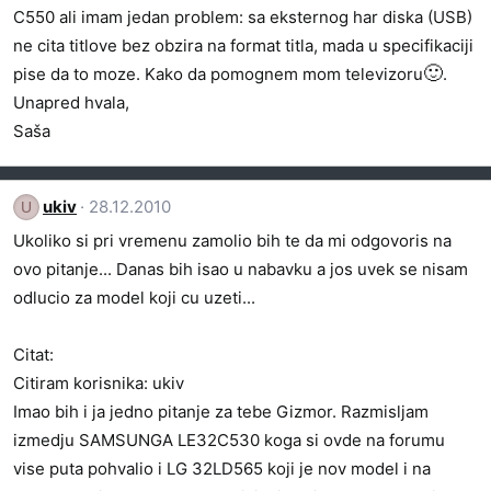
C550 ali imam jedan problem: sa eksternog har diska (USB)
ne cita titlove bez obzira na format titla, mada u specifikaciji
🙂
pise da to moze. Kako da pomognem mom televizoru
.
Unapred hvala,
Saša
ukiv
28.12.2010
U
Ukoliko si pri vremenu zamolio bih te da mi odgovoris na
ovo pitanje... Danas bih isao u nabavku a jos uvek se nisam
odlucio za model koji cu uzeti...
Citat:
Citiram korisnika: ukiv
Imao bih i ja jedno pitanje za tebe Gizmor. Razmisljam
izmedju SAMSUNGA LE32C530 koga si ovde na forumu
vise puta pohvalio i LG 32LD565 koji je nov model i na