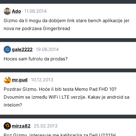
Ado
11.09.2014
Gizmo da li mogu da dobijem link stare bench aplikacije jer
nova ne podrzava Gingerbread
gale2222
19.06.2014
G
Hoces sam futrolu da prodas?
mr.gud
10.12.2013
Pozdrav Gizmo. Hoće li biti testa Memo Pad FHD 10?
Dvoumim se između WiFi i LTE verzije. Kakav je android sa
intelom?
mirza82
25.02.2013
Poz Gizmo, interesuje me kalibracija za Dell U2311H.