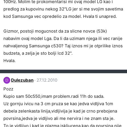
100Hz. Molim te prokomentarisi mi ovaj model LG kao i
predlog za kupovinu nekog 32"LG jer si me svojim savetima
kod Samsunga vec opredelio za model. Hvala ti unapred.
Gizmor, postoji mogucnost da za slicne novce (53k)
nabavim ovaj model Lga. Da li da uzimam njega ili vec ranije
nahvaljenog Samsunga c530? Taj iznos mi je otprilike iznos
budzeta, a zelja je sto bolji lcd 32".
Hvala.
Dulezuban
27.12.2010
D
Pozz
Kupio sam 50c550,imam problem.radi 11h do sada.
Uz gornju ivicu na 3 cm pruza se kao jedva vidljiva 1cm
debela zelenkasta linija,vidljivija je kad je crno prebojena
povrsina,jedva je vidljivo ali me nervira i ne znam sta je.
To je vidljivo i kad je plazma iskljucena,kao da povrsina nije