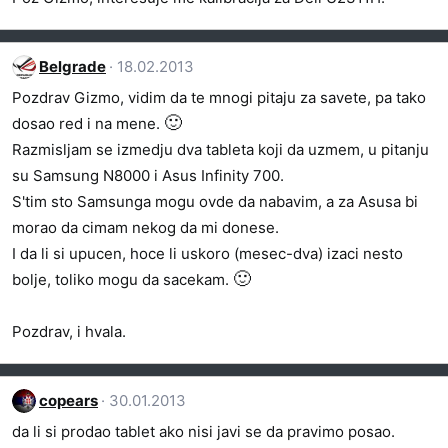
Belgrade
18.02.2013
Pozdrav Gizmo, vidim da te mnogi pitaju za savete, pa tako
🙂
dosao red i na mene.
Razmisljam se izmedju dva tableta koji da uzmem, u pitanju
su Samsung N8000 i Asus Infinity 700.
S'tim sto Samsunga mogu ovde da nabavim, a za Asusa bi
morao da cimam nekog da mi donese.
I da li si upucen, hoce li uskoro (mesec-dva) izaci nesto
🙂
bolje, toliko mogu da sacekam.
Pozdrav, i hvala.
copears
30.01.2013
da li si prodao tablet ako nisi javi se da pravimo posao.