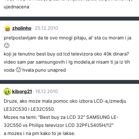
ujednacena
zholinho
25.12.2010
pretpostavljam da te ovo mnogi pitaju, al' sta cu moram i ja
🙂
koji je tenutno best buy od lcd televizora oko 40k dinara?
video sam par samsungovih i lg modela,al nisam ti ja iz tih
🙂
voda
hvala puno unapred
kiborg21
16.12.2010
Druze, ako moze mala pomoc oko izbora LCD-a,izmedju
LE32C530 i LE32C550.
Mozes na temi: "Best buy za LCD 32" SAMSUNG LE-
32C550 vs Philips televizor LCD 32PFL5405H/12"
a mozes i na pm kako to je lakse.