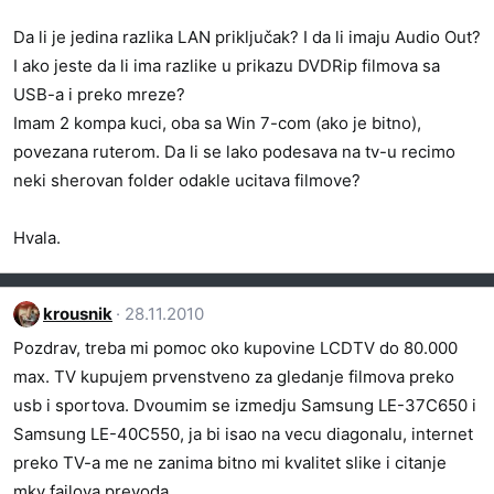
Da li je jedina razlika LAN priključak? I da li imaju Audio Out?
I ako jeste da li ima razlike u prikazu DVDRip filmova sa
USB-a i preko mreze?
Imam 2 kompa kuci, oba sa Win 7-com (ako je bitno),
povezana ruterom. Da li se lako podesava na tv-u recimo
neki sherovan folder odakle ucitava filmove?
Hvala.
krousnik
28.11.2010
Pozdrav, treba mi pomoc oko kupovine LCDTV do 80.000
max. TV kupujem prvenstveno za gledanje filmova preko
usb i sportova. Dvoumim se izmedju Samsung LE-37C650 i
Samsung LE-40C550, ja bi isao na vecu diagonalu, internet
preko TV-a me ne zanima bitno mi kvalitet slike i citanje
mkv fajlova,prevoda...