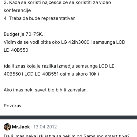
3. Kada se koristi najcesce ce se koristiti za video
konferencije
4. Treba da bude reprezentativan
Budget je 70-75K.
Vidim da se vodi bitka oko LG 42lh3000 i samsunga LCD
LE-40B550
(da li znas koja je razlika izmedju samsunga LCD LE-
40B550 i LCD LE-40B551 osim u skoro 10k )
Ako imas neki savet bio bih ti zahvalan.
Pozdrav.
Mr.Jack
13.04.2012
Da li imas neka iskustva sa nekim od Samsung smart tv-a?