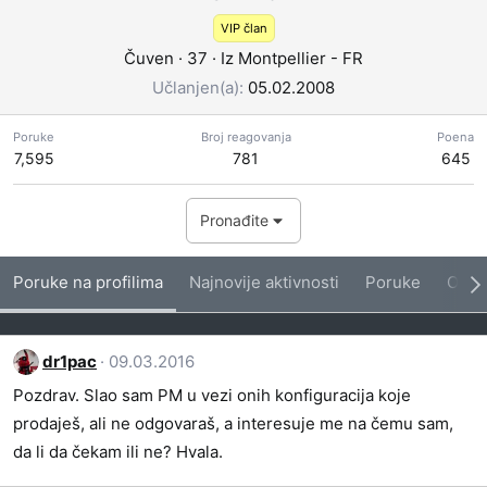
VIP član
Čuven
·
37
·
Iz
Montpellier - FR
Učlanjen(a)
05.02.2008
Poruke
Broj reagovanja
Poena
7,595
781
645
Pronađite
Poruke na profilima
Najnovije aktivnosti
Poruke
O me
dr1pac
09.03.2016
Pozdrav. Slao sam PM u vezi onih konfiguracija koje
prodaješ, ali ne odgovaraš, a interesuje me na čemu sam,
da li da čekam ili ne? Hvala.