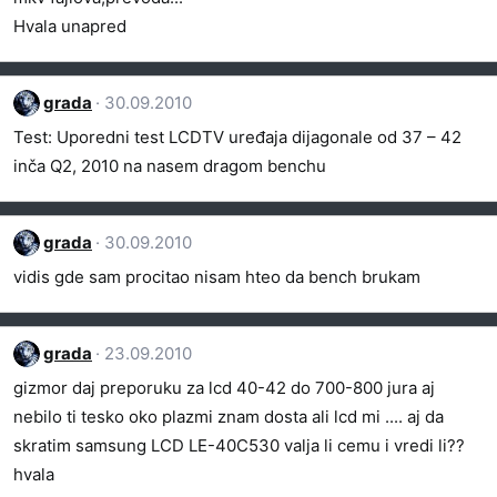
Hvala unapred
grada
30.09.2010
Test: Uporedni test LCDTV uređaja dijagonale od 37 – 42
inča Q2, 2010 na nasem dragom benchu
grada
30.09.2010
vidis gde sam procitao nisam hteo da bench brukam
grada
23.09.2010
gizmor daj preporuku za lcd 40-42 do 700-800 jura aj
nebilo ti tesko oko plazmi znam dosta ali lcd mi .... aj da
skratim samsung LCD LE-40C530 valja li cemu i vredi li??
hvala