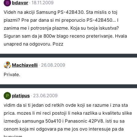
bdavor
18.11.2009
B
Videh na akciji Samsung PS-42B430. Sta mislis o toj
plazmi? Pre par dana si mi preporucio PS-42B450... I
zanima me i potrosnja plazme. Koja su tvoja iskustva?
Siguran sam da je 800w blago receno preterivanje. Hvala
unapred na odgovoru. Pozz
Machiavelli
26.08.2009
Private.
platipus
23.06.2009
P
vidim da si ti jedan od retkih ovde koji se razume i zna sta
prica. mozes li mi reci postoji li neka razlika u kvalitetu slike
izmedju samsunga 50a410 i Panasonic 42PV8. isti su sa
cenom koja mi odgovara pa me jos ovo interesuje pa da
kupujem