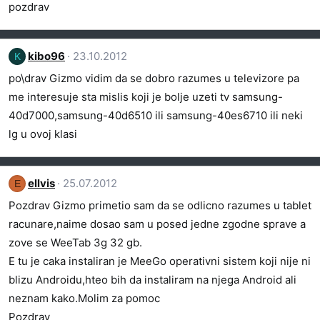
pozdrav
kibo96
23.10.2012
K
po\drav Gizmo vidim da se dobro razumes u televizore pa
me interesuje sta mislis koji je bolje uzeti tv samsung-
40d7000,samsung-40d6510 ili samsung-40es6710 ili neki
lg u ovoj klasi
ellvis
25.07.2012
E
Pozdrav Gizmo primetio sam da se odlicno razumes u tablet
racunare,naime dosao sam u posed jedne zgodne sprave a
zove se WeeTab 3g 32 gb.
E tu je caka instaliran je MeeGo operativni sistem koji nije ni
blizu Androidu,hteo bih da instaliram na njega Android ali
neznam kako.Molim za pomoc
Pozdrav