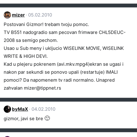
mizer
05.02.2010
Postovani Gizmor! trebam tvoju pomoc.
TV B551 nadogradio sam pecovan frimware CHL5DEUC-
2008 sa semigo pechom.
Usao u Sub meny i ukljucio WISELINK MOVIE, WISELINK
WRITE & HIGH DEVI.
Kad u plejeru pokrenem (avi.mkv.mpg4)ekran se ugasi i
nakon par sekundi se ponovo upali (restartuje) IMALI
pomoci? Da napomenem tv radi normalno. Unapred
zahvalan
mizer@tippnet.rs
byMaX
04.02.2010
🙂
gizmor, javi se bre