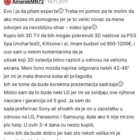
AmarokMN72
16.11.2011
A
🙂
Evo i ja da pitam experta
Treba mi pomoc pa te molim da
ako mozes mi pomognes jer je to veliki novac za mene
🙂
odvojen za neozbiljnu stvar - video igre
Kupio bih 3D TV da bih mogao pokrenuti 3D naslove za PS3
tipa Uncharted3, Killzone i sl. Imam budzet od 900-1200€, i
cuo sam u nekim komentarima da je
utisak koji 3D ostavlja bitno razlicit u odnosu na velicinu
ekrana. Meni licno mozda najvise odgovara nekih 42-46"
jer mi je mala dnevna soba ali prilagodio
🙂
bih se tome da bude korektna prezentacija sadrzaja
Mislio sam da to bude neki LG jer mi se svidjaju ove njihove
naocare i garancija od 5 god. Ja sam do
sada preferirao Sony ali shvatih da je on u zaostatku u
odnosu na LG, Panasonic i Samsung. Ajde ako ti nije mrzno
pls help. U ovih 3-4 dana cu nesto kupiti,
volio bih da bude dobro jer kao sto rekoh velika mi je