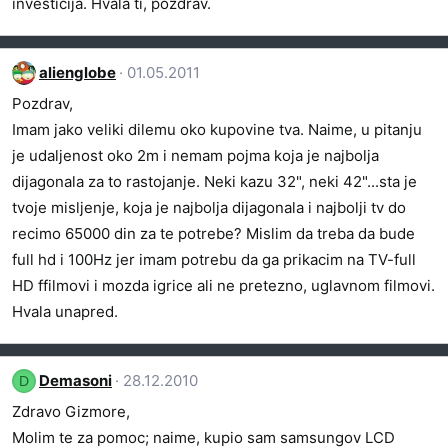
investicija. Hvala ti, pozdrav.
alienglobe
01.05.2011
Pozdrav,
Imam jako veliki dilemu oko kupovine tva. Naime, u pitanju
je udaljenost oko 2m i nemam pojma koja je najbolja
dijagonala za to rastojanje. Neki kazu 32", neki 42"...sta je
tvoje misljenje, koja je najbolja dijagonala i najbolji tv do
recimo 65000 din za te potrebe? Mislim da treba da bude
full hd i 100Hz jer imam potrebu da ga prikacim na TV-full
HD ffilmovi i mozda igrice ali ne pretezno, uglavnom filmovi.
Hvala unapred.
Demasoni
28.12.2010
D
Zdravo Gizmore,
Molim te za pomoc; naime, kupio sam samsungov LCD