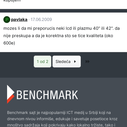
pavlaka
17.06.2009
P
mozes li da mi preporucis neki lcd ili plazmu 40'' ili 42''. da
nije preskupa a da je korektna sto se tice kvaliteta (oko
600e)
Poslednja
1 od 2
Sledeća
Benchmark sajt je najpopularniji ICT medij u Srbiji koji na
dnevnom nivou informiše, edukuje i savetuje posetioce kroz
mnoštvo sadržaja koji pokrivaju kako lokalno tržiste, tako i