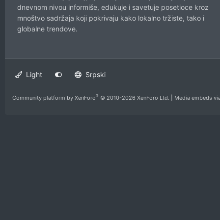
dnevnom nivou informiše, edukuje i savetuje posetioce kroz
mnoštvo sadržaja koji pokrivaju kako lokalno tržiste, tako i
globalne trendove.
Light
Srpski
®
Community platform by XenForo
© 2010-2026 XenForo Ltd.
|
Media embeds via