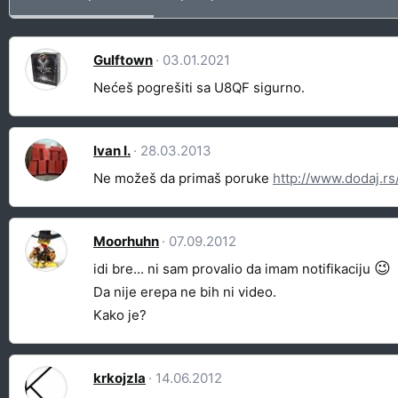
Gulftown
03.01.2021
Nećeš pogrešiti sa U8QF sigurno.
Ivan I.
28.03.2013
Ne možeš da primaš poruke
http://www.dodaj.rs
Moorhuhn
07.09.2012
😉
idi bre... ni sam provalio da imam notifikaciju
Da nije erepa ne bih ni video.
Kako je?
krkojzla
14.06.2012