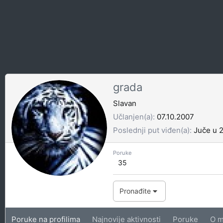
grada
Slavan
Učlanjen(a)
07.10.2007
Poslednji put viđen(a)
Juče u 2
Poruke
35
Pronađite
Poruke na profilima
Najnovije aktivnosti
Poruke
O m