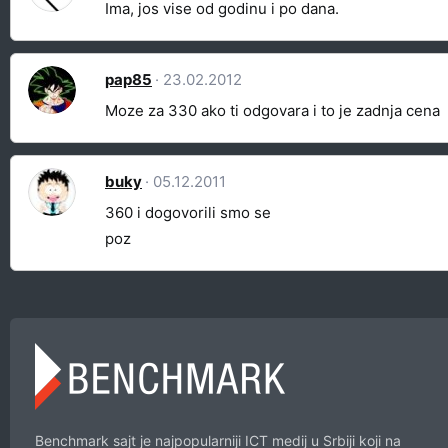
Ima, jos vise od godinu i po dana.
pap85
23.02.2012
Moze za 330 ako ti odgovara i to je zadnja cena
buky
05.12.2011
360 i dogovorili smo se
poz
Benchmark sajt je najpopularniji ICT medij u Srbiji koji na