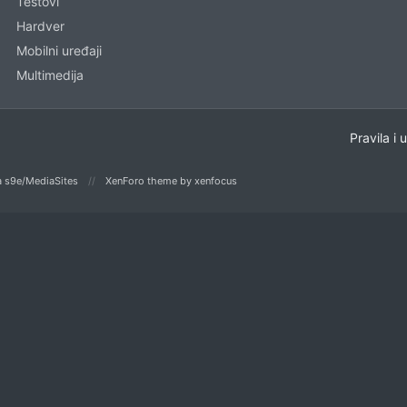
Testovi
Hardver
Mobilni uređaji
Multimedija
Pravila i 
 s9e/MediaSites
XenForo theme
by xenfocus