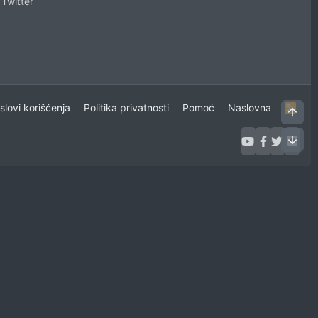
Twitter
uslovi korišćenja
Politika privatnosti
Pomoć
Naslovna
R
Vrh
S
S
Dno