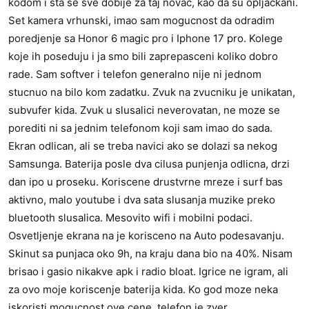
kodom i sta se sve dobije za taj novac, kao da su opljackani.
Set kamera vrhunski, imao sam mogucnost da odradim
poredjenje sa Honor 6 magic pro i Iphone 17 pro. Kolege
koje ih poseduju i ja smo bili zaprepasceni koliko dobro
rade. Sam softver i telefon generalno nije ni jednom
stucnuo na bilo kom zadatku. Zvuk na zvucniku je unikatan,
subvufer kida. Zvuk u slusalici neverovatan, ne moze se
porediti ni sa jednim telefonom koji sam imao do sada.
Ekran odlican, ali se treba navici ako se dolazi sa nekog
Samsunga. Baterija posle dva cilusa punjenja odlicna, drzi
dan ipo u proseku. Koriscene drustvrne mreze i surf bas
aktivno, malo youtube i dva sata slusanja muzike preko
bluetooth slusalica. Mesovito wifi i mobilni podaci.
Osvetljenje ekrana na je korisceno na Auto podesavanju.
Skinut sa punjaca oko 9h, na kraju dana bio na 40%. Nisam
brisao i gasio nikakve apk i radio bloat. Igrice ne igram, ali
za ovo moje koriscenje baterija kida. Ko god moze neka
iskoristi mogucnost ove cene, telefon je zver.