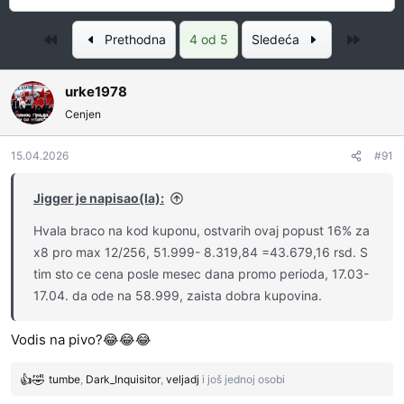
a
a
č
t
Prvo
Posled
Prethodna
4 od 5
Sledeća
e
u
t
m
n
p
urke1978
i
o
Cenjen
k
k
t
r
15.04.2026
#91
e
e
m
t
Jigger je napisao(la):
e
a
n
Hvala braco na kod kuponu, ostvarih ovaj popust 16% za
j
x8 pro max 12/256, 51.999- 8.319,84 =43.679,16 rsd. S
a
tim sto ce cena posle mesec dana promo perioda, 17.03-
17.04. da ode na 58.999, zaista dobra kupovina.
Vodis na pivo?😂😂😂
tumbe
,
Dark_Inquisitor
,
veljadj
i još jednoj osobi
R
e