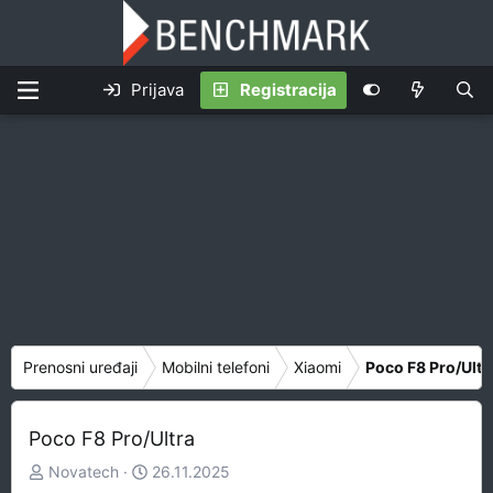
Prijava
Registracija
Prenosni uređaji
Mobilni telefoni
Xiaomi
Poco F8 Pro/Ultr
Poco F8 Pro/Ultra
Z
D
Novatech
26.11.2025