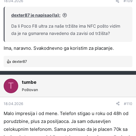
18.04.2026
#109
dexter87 je napisao(la):
Da li Poco F8 ultra za naše tržište ima NFC pošto vidim
da je na gsmarena navedeno da zavisi od tržišta?
Ima, naravno. Svakodnevno ga koristim za placanje.
dexter87
R
e
a
g
tumbe
T
o
Poštovan
v
a
18.04.2026
#110
n
j
Malo impresija i od mene. Telefon stigao u roku od 48h od
a
porudzbine, plus za posiljaoca. Ja sam odusevljen
:
celokupnim telefonom. Sama pomisao da je placen 70k sa