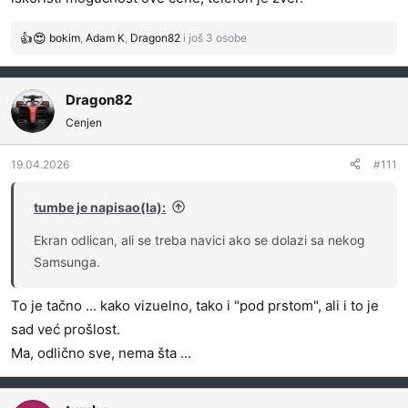
bokim
,
Adam K
,
Dragon82
i još 3 osobe
R
e
a
g
Dragon82
o
Cenjen
v
a
19.04.2026
#111
n
j
a
tumbe je napisao(la):
:
Ekran odlican, ali se treba navici ako se dolazi sa nekog
Samsunga.
To je tačno ... kako vizuelno, tako i "pod prstom", ali i to je
sad već prošlost.
Ma, odlično sve, nema šta ...