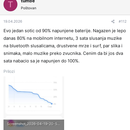
tumbe
T
Poštovan
19.04.2026
#112
Evo jedan sotic od 90% napunjene baterije. Nagazen je lepo
danas 80% na mobilnom internetu, 3 sata slusanja muzike
na bluetooth slusalicama, drustvene mrze i surf, par slika i
snimaka, malo muzike preko zvucnika. Cenim da bi jos dva
sata nabacio sa je napunjen do 100%.
Prilozi
Screenshot_2026-04-19-20-54-29-070_com.miui.securitycenter.jpg