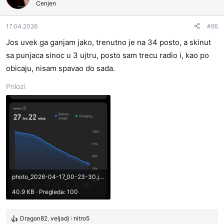
Cenjen
v
a
17.04.2026
#95
n
j
Jos uvek ga ganjam jako, trenutno je na 34 posto, a skinut
a
sa punjaca sinoc u 3 ujtru, posto sam trecu radio i, kao po
:
obicaju, nisam spavao do sada.
Prilozi
photo_2026-04-17_00-23-30.jpg
40.9 KB · Pregleda: 100
Dragon82
,
veljadj
i
nitro5
R