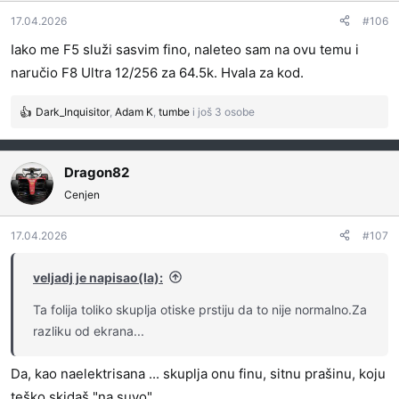
a
17.04.2026
#106
n
j
Iako me F5 služi sasvim fino, naleteo sam na ovu temu i
a
naručio F8 Ultra 12/256 za 64.5k. Hvala za kod.
:
Dark_Inquisitor
,
Adam K
,
tumbe
i još 3 osobe
R
e
a
g
Dragon82
o
Cenjen
v
a
17.04.2026
#107
n
j
a
veljadj je napisao(la):
:
Ta folija toliko skuplja otiske prstiju da to nije normalno.Za
razliku od ekrana...
Da, kao naelektrisana ... skuplja onu finu, sitnu prašinu, koju
teško skidaš "na suvo".