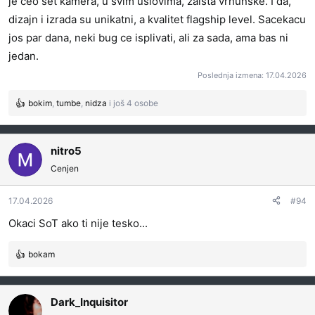
je ceo set kamera, u svim uslovima, zaista vrhunske. I da,
dizajn i izrada su unikatni, a kvalitet flagship level. Sacekacu
jos par dana, neki bug ce isplivati, ali za sada, ama bas ni
jedan.
Poslednja izmena:
17.04.2026
bokim
,
tumbe
,
nidza
i još 4 osobe
R
e
a
g
nitro5
o
Cenjen
v
a
17.04.2026
#94
n
j
Okaci SoT ako ti nije tesko...
a
:
bokam
R
e
a
g
Dark_Inquisitor
o