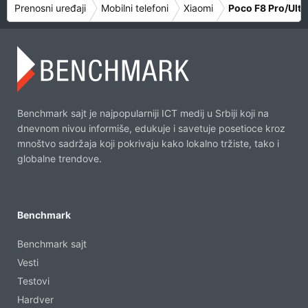
Prenosni uređaji
Mobilni telefoni
Xiaomi
Poco F8 Pro/Ultr
Benchmark sajt je najpopularniji ICT medij u Srbiji koji na
dnevnom nivou informiše, edukuje i savetuje posetioce kroz
mnoštvo sadržaja koji pokrivaju kako lokalno tržiste, tako i
globalne trendove.
Benchmark
Benchmark sajt
Vesti
Testovi
Hardver