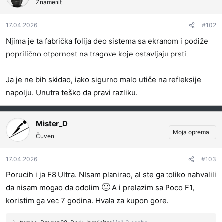
Znamenit
v
a
17.04.2026
#102
n
j
Njima je ta fabrička folija deo sistema sa ekranom i podiže
a
poprilično otpornost na tragove koje ostavljaju prsti.
:
Ja je ne bih skidao, iako sigurno malo utiče na refleksije
napolju. Unutra teško da pravi razliku.
Mister_D
Moja oprema
Čuven
17.04.2026
#103
Porucih i ja F8 Ultra. NIsam planirao, al ste ga toliko nahvalili
🙂
da nisam mogao da odolim
A i prelazim sa Poco F1,
koristim ga vec 7 godina. Hvala za kupon gore.