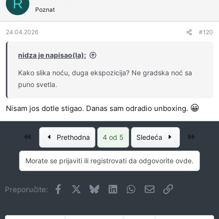
R
o
Poznat
v
a
24.04.2026
#120
n
j
a
nidza je napisao(la):
:
Kako slika noću, duga ekspozicija? Ne gradska noć sa
puno svetla.
😀
Nisam jos dotle stigao. Danas sam odradio unboxing.
Prvo
Posled
Prethodna
4 od 5
Sledeća
Morate se prijaviti ili registrovati da odgovorite ovde.
Facebook
X
Bluesky
LinkedIn
WhatsApp
Imejl
Link
Preporučite: