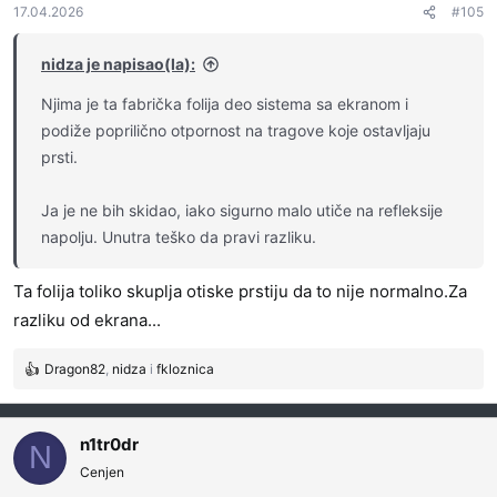
17.04.2026
#105
n
j
a
nidza je napisao(la):
:
Njima je ta fabrička folija deo sistema sa ekranom i
podiže poprilično otpornost na tragove koje ostavljaju
prsti.
Ja je ne bih skidao, iako sigurno malo utiče na refleksije
napolju. Unutra teško da pravi razliku.
Ta folija toliko skuplja otiske prstiju da to nije normalno.Za
razliku od ekrana...
Dragon82
,
nidza
i
fkloznica
R
e
a
g
n1tr0dr
N
o
Cenjen
v