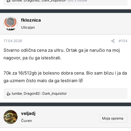
tumbe
,
Dragon82
,
Dark_Inquisitor
i još 3 osobe
R
e
a
g
fkloznica
o
Uticajan
v
a
17.04.2026
#104
n
j
Stvarno odlična cena za ultru. Ortak ga je naručio na moj
a
nagovor, pa ću ga istestirati.
:
70k za 16/512gb je bolesno dobra cena. Bio sam blizu i ja da
ga uzmem čisto malo da ga testiram 🤣
tumbe
,
Dragon82
i
Dark_Inquisitor
R
e
a
g
veljadj
o
Moja oprema
Čuven
v
a