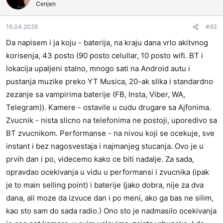
Cenjen
v
a
16.04.2026
#93
n
j
Da napisem i ja koju - baterija, na kraju dana vrlo akitvnog
a
korisenja, 43 posto (90 posto celullar, 10 posto wifi. BT i
:
lokacija upaljeni stalno, mnogo sati na Android autu i
pustanja muzike preko YT Musica, 20-ak slika i standardno
zezanje sa vampirima baterije (FB, Insta, Viber, WA,
Telegram)). Kamere - ostavile u cudu drugare sa Ajfonima.
Zvucnik - nista slicno na telefonima ne postoji, uporedivo sa
BT zvucnikom. Performanse - na nivou koji se ocekuje, sve
instant i bez nagosvestaja i najmanjeg stucanja. Ovo je u
prvih dan i po, videcemo kako ce biti nadalje. Za sada,
opravdao ocekivanja u vidu u performansi i zvucnika (ipak
je to main selling point) i baterije (jako dobra, nije za dva
dana, ali moze da izvuce dan i po meni, ako ga bas ne silim,
kao sto sam do sada radio.) Ono sto je nadmasilo ocekivanja