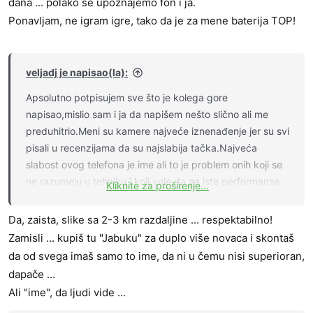
dana ... polako se upoznajemo fon i ja.
kako ce biti nadalje. Za sada, opravdao ocekivanja u vidu
Ponavljam, ne igram igre, tako da je za mene baterija TOP!
u performansi i zvucnika (ipak je to main selling point) i
baterije (jako dobra, nije za dva dana, ali moze da izvuce
dan i po meni, ako ga bas ne silim, kao sto sam do sada
veljadj je napisao(la):
radio.) Ono sto je nadmasilo ocekivanja je ceo set
kamera, u svim uslovima, zaista vrhunske. I da, dizajn i
Apsolutno potpisujem sve što je kolega gore
izrada su unikatni, a kvalitet flagship level. Sacekacu jos
napisao,mislio sam i ja da napišem nešto slično ali me
par dana, neki bug ce isplivati, ali za sada, ama bas ni
preduhitrio.Meni su kamere najveće iznenađenje jer su svi
jedan.
pisali u recenzijama da su najslabija tačka.Najveća
slabost ovog telefona je ime ali to je problem onih koji se
ne razumeju u tehniku i koji vole da za iste performanse
Kliknite za proširenje...
daju duplo više novca.
Pogledajte prilog 536149
Pogledajte prilog 536150
Da, zaista, slike sa 2-3 km razdaljine ... respektabilno!
Ove dve slike mašina na kopovima Kolubare su slikane sa
Zamisli ... kupiš tu "Jabuku" za duplo više novaca i skontaš
tri i dva kilometra razdaljine bez ikakvih podešavanja....
da od svega imaš samo to ime, da ni u čemu nisi superioran,
dapače ...
Ali "ime", da ljudi vide ...