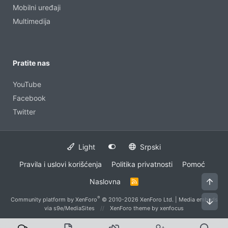
Mobilni uređaji
Multimedija
Pratite nas
YouTube
Facebook
Twitter
Light
Srpski
Pravila i uslovi korišćenja
Politika privatnosti
Pomoć
Naslovna
R
S
S
®
Community platform by XenForo
© 2010-2026 XenForo Ltd.
|
Media embeds
via s9e/MediaSites
XenForo theme
by xenfocus