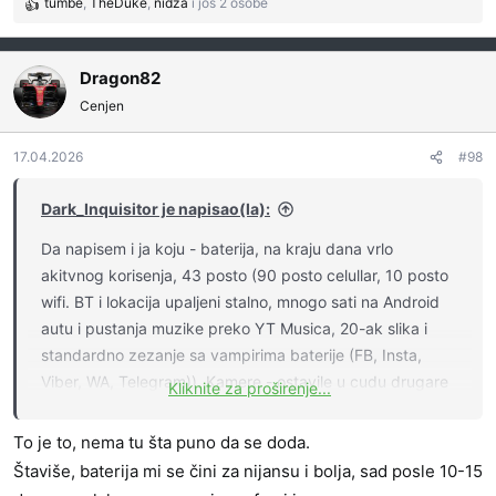
tumbe
,
TheDuke
,
nidza
i još 2 osobe
R
e
a
g
Dragon82
o
Cenjen
v
a
17.04.2026
#98
n
j
a
Dark_Inquisitor je napisao(la):
:
Da napisem i ja koju - baterija, na kraju dana vrlo
akitvnog korisenja, 43 posto (90 posto celullar, 10 posto
wifi. BT i lokacija upaljeni stalno, mnogo sati na Android
autu i pustanja muzike preko YT Musica, 20-ak slika i
standardno zezanje sa vampirima baterije (FB, Insta,
Viber, WA, Telegram)). Kamere - ostavile u cudu drugare
Kliknite za proširenje...
sa Ajfonima. Zvucnik - nista slicno na telefonima ne
postoji, uporedivo sa BT zvucnikom. Performanse - na
To je to, nema tu šta puno da se doda.
nivou koji se ocekuje, sve instant i bez nagosvestaja i
Štaviše, baterija mi se čini za nijansu i bolja, sad posle 10-15
najmanjeg stucanja. Ovo je u prvih dan i po, videcemo