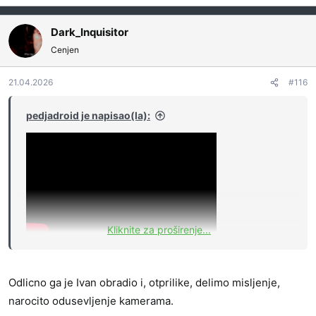
e
a
g
Dark_Inquisitor
o
Cenjen
v
a
21.04.2026
#116
n
j
a
pedjadroid je napisao(la):
:
Kliknite za proširenje...
Odlicno ga je Ivan obradio i, otprilike, delimo misljenje,
narocito odusevljenje kamerama.