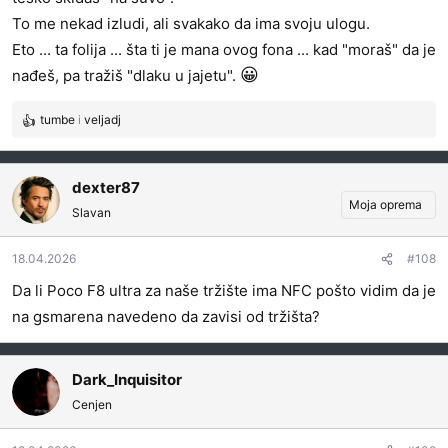
To me nekad izludi, ali svakako da ima svoju ulogu.
Eto ... ta folija ... šta ti je mana ovog fona ... kad "moraš" da je
😀
nađeš, pa tražiš "dlaku u jajetu".
tumbe
i
veljadj
R
e
a
g
dexter87
o
Moja oprema
Slavan
v
a
18.04.2026
#108
n
j
Da li Poco F8 ultra za naše tržište ima NFC pošto vidim da je
a
na gsmarena navedeno da zavisi od tržišta?
:
Dark_Inquisitor
Cenjen