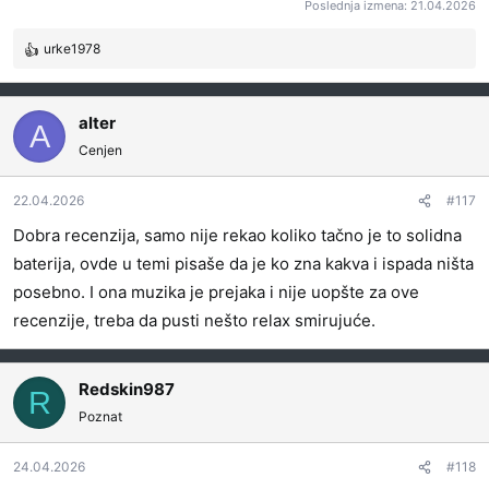
Poslednja izmena:
21.04.2026
urke1978
R
e
a
g
alter
A
o
Cenjen
v
a
22.04.2026
#117
n
j
Dobra recenzija, samo nije rekao koliko tačno je to solidna
a
baterija, ovde u temi pisaše da je ko zna kakva i ispada ništa
:
posebno. I ona muzika je prejaka i nije uopšte za ove
recenzije, treba da pusti nešto relax smirujuće.
Redskin987
R
Poznat
24.04.2026
#118