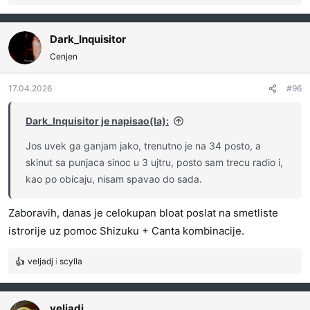
e
a
g
Dark_Inquisitor
o
Cenjen
v
a
17.04.2026
#96
n
j
a
Dark_Inquisitor je napisao(la):
:
Jos uvek ga ganjam jako, trenutno je na 34 posto, a
skinut sa punjaca sinoc u 3 ujtru, posto sam trecu radio i,
kao po obicaju, nisam spavao do sada.
Zaboravih, danas je celokupan bloat poslat na smetliste
istrorije uz pomoc Shizuku + Canta kombinacije.
veljadj
i
scylla
R
e
a
g
veljadj