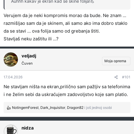
Auhhh kakav je ekran kad se skine folija!💪
Verujem da je neki kompromis morao da bude. Ne znam ...
razmišljao sam da je skinem, ali samo ako ima dobro staklo
da se stavi ... ova folija samo od grebanja štiti.
Stavljaš neku zaštitu ili ...?
veljadj
Moja oprema
Čuven
17.04.2026
#101
Ne stavljam ništa na ekran,prilično sam pažljiv sa telefonima
i ne želim sebi da uskraćujem zadovoljstvo koje sam platio.
NotingemForest
,
Dark_Inquisitor
,
Dragon82
i još jednoj osobi
R
e
a
g
nidza
o