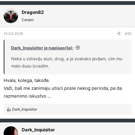
a
g
Dragon82
o
Cenjen
v
a
15.04.2026
#92
n
j
a
Dark_Inquisitor je napisao(la):
:
Neka u zdravlju sluzi, drug, a ja svakako javljam, cim mu
malo dusu izvadim.
Hvala, kolega, takođe.
Važi, baš me zanimaju utisci posle nekog perioda, pa da
razmenimo iskustvo ...
Dark_Inquisitor
R
e
a
g
Dark_Inquisitor
o