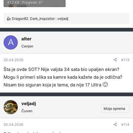
41.2 KB · Pregleda: 67
Dragon82
,
Dark_Inquisitor
i
veljadj
R
e
a
g
alter
A
o
Cenjen
v
a
20.04.2026
#113
n
j
Šta je ovde SOT? Nije valjda 34 sata bio upaljen ekran?
a
Mogu li primeri slika sa kamre kada kažete da je odlična?
:
🙂
Nisam bio siguran koja je tema, da nije 17 Ultra
veljadj
Moja oprema
Čuven
20.04.2026
#114