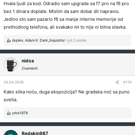
Hvala ljudi za kod. Odradio sam upgrade sa f7 pro na f8 pro
bez 1 dinara doplate. Mislim da sam dobar dil napravio.
Jedino sto sam pazario f8 sa manje interne memorije od
prethodnog telefona, ali svakako mi to nije ni bitna stavka.
duplex
,
Adam K
,
Dark_Inquisitor
i još 2 osobe
R
e
a
g
nidza
o
Znamenit
v
a
24.04.2026
#119
n
j
Kako slika noću, duga ekspozicija? Ne gradska noć sa puno
a
svetla.
:
urke1978
R
e
a
g
Redskin987