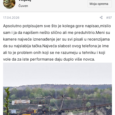
o
Moja oprema
Čuven
v
a
17.04.2026
#97
n
j
Apsolutno potpisujem sve što je kolega gore napisao,mislio
a
sam i ja da napišem nešto slično ali me preduhitrio.Meni su
:
kamere najveće iznenađenje jer su svi pisali u recenzijama
da su najslabija tačka.Najveća slabost ovog telefona je ime
ali to je problem onih koji se ne razumeju u tehniku i koji
vole da za iste performanse daju duplo više novca.