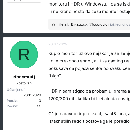
monitoru i HDR u Windowsu, i da se iskl
ili ne krene nešto da zeza monitor ostaj
mileta.k
,
В.и.к.т.о.р
,
NTodorovic
i još jednoj o
R
e
a
g
23.07.2025
R
o
Kupio monitor uz ovo najskorije snizen
v
a
i nije prekopotrebno), ali i za gaming 
n
pokusava da pojaca senke po svaku cenu.
j
"high".
a
ribasmudj
:
Poštovan
Učlanjen(a)
HDR nisam stigao da probam u igrama ali
23.11.2020
1200/300 nits koliko bi trebalo da dosti
Poruke
10
Poena
55
C1 je naravno duplo skuplji sa 48 inca,
istaknutijih reddit postova ga je poredi