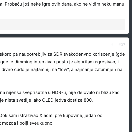
lim. Probaću još neke igre ovih dana, ako ne vidim neku manu
#37
e skoro pa naupotrebljiv za SDR svakodenvno koriscenje (gde
 gde je dimming intenzivan posto je algoritam agresivan, i
 divno cudo je najtamniji na "low", a najmanje zatamnjen na
na nijensa sveprisutna u HDR-u, nije delovalo ni blizu kao
je nista svetlije iako OLED jedva dostize 800.
. Dok sam istrazivao Xiaomi pre kupovine, jedan od
ak mozda i bolji sveukupno.