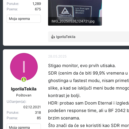
Poruke
1,289
Poena
675
Moja oprema
IMG_20250526_124721.jpg
86.4 KB · Pregleda: 86
IgorilaTekila
R
e
a
g
28.05.2025
I
o
Stigao monitor, evo prvih utisaka.
v
a
SDR (cenim da će biti 99,9% vremena u S
n
ghostinga u fastest modu, nisam primet
j
slike, a kad se isključi meni bude mnogo l
a
IgorilaTekila
:
kontrast je bolji.
Poštovan
Učlanjen(a)
HDR: probao sam Doom Eternal i izgleda
02.12.2021
podešen response time, ali u BF 2042 b
Poruke
318
brzim scenama.
Poena
85
Što znači da će se koristiti kao SDR mo
Moja oprema