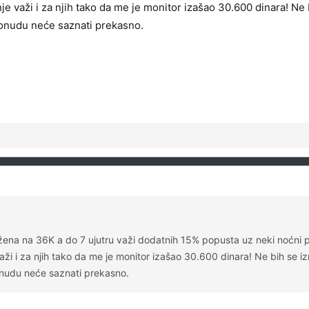
nje važi i za njih tako da me je monitor izašao 30.600 dinara! N
ponudu neće saznati prekasno.
ižena na 36K a do 7 ujutru važi dodatnih 15% popusta uz neki noćni 
 važi i za njih tako da me je monitor izašao 30.600 dinara! Ne bih se
nudu neće saznati prekasno.