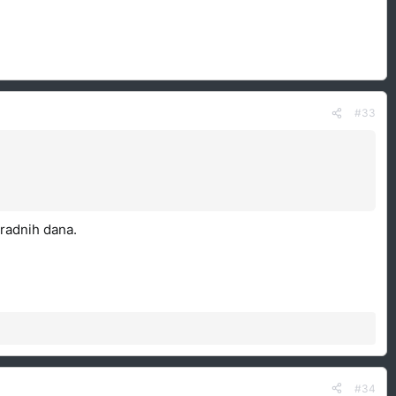
#33
 radnih dana.
#34