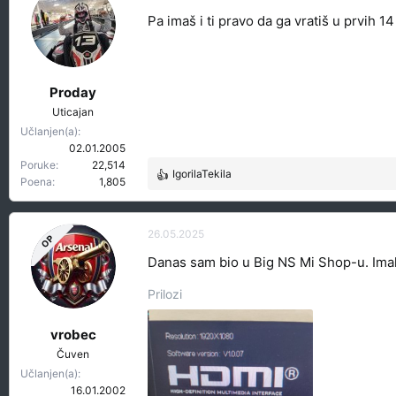
o
Pa imaš i ti pravo da ga vratiš u prvih 1
v
a
n
j
a
Proday
:
Uticajan
Učlanjen(a)
02.01.2005
Poruke
22,514
IgorilaTekila
R
Poena
1,805
e
a
g
26.05.2025
OP
o
Danas sam bio u Big NS Mi Shop-u. Imali
v
a
Prilozi
n
j
a
vrobec
:
Čuven
Učlanjen(a)
16.01.2002