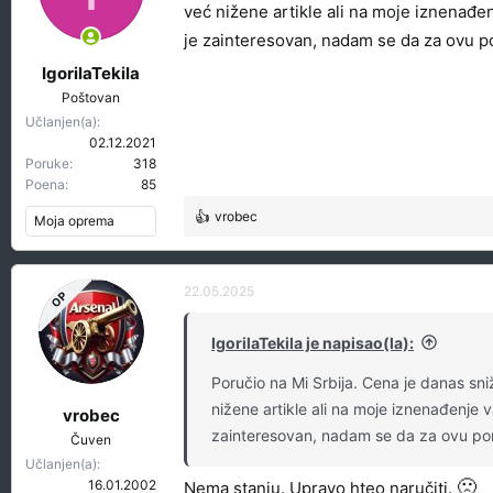
t
r
već nižene artikle ali na moje iznenađe
e
e
je zainteresovan, nadam se da za ovu 
m
t
IgorilaTekila
e
a
Poštovan
n
Učlanjen(a)
j
02.12.2021
a
Poruke
318
Poena
85
vrobec
Moja oprema
R
e
a
g
22.05.2025
OP
o
v
IgorilaTekila je napisao(la):
a
n
Poručio na Mi Srbija. Cena je danas sn
j
nižene artikle ali na moje iznenađenje
a
vrobec
:
zainteresovan, nadam se da za ovu po
Čuven
Učlanjen(a)
🙁
16.01.2002
Nema stanju. Upravo hteo naručiti.