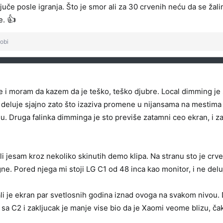
juče posle igranja. Što je smor ali za 30 crvenih neću da se ža
👍
e.
sobi
je i moram da kazem da je teško, teško djubre. Local dimming j
ne deluje sjajno zato što izaziva promene u nijansama na mestima
 Druga falinka dimminga je sto previše zatamni ceo ekran, i za
 jesam kroz nekoliko skinutih demo klipa. Na stranu sto je crve
gne. Pored njega mi stoji LG C1 od 48 inca kao monitor, i ne delu
 ali je ekran par svetlosnih godina iznad ovoga na svakom nivou
o sa C2 i zakljucak je manje vise bio da je Xaomi veome blizu, č