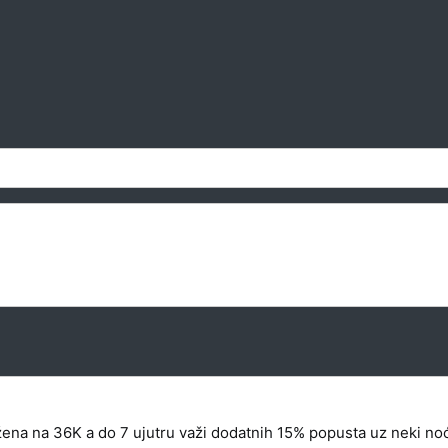
žena na 36K a do 7 ujutru važi dodatnih 15% popusta uz neki noć