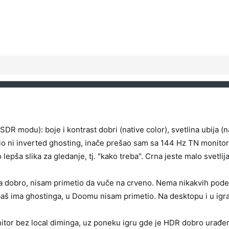
DR modu): boje i kontrast dobri (native color), svetlina ubija (
io ni inverted ghosting, inače prešao sam sa 144 Hz TN monitor
epša slika za gledanje, tj. "kako treba". Crna jeste malo svetlija b
 dobro, nisam primetio da vuče na crveno. Nema nikakvih pode
aš ima ghostinga, u Doomu nisam primetio. Na desktopu i u igr
nitor bez local diminga, uz poneku igru gde je HDR dobro urađen,