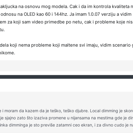
akljucka na osnovu mog modela. Cak i da im kontrola kvaliteta ni
odnosu na OLED kao 60 i 144hz. Ja imam 1.0.07 verziju a vidim da 
lem za koji sam video primedbe po netu, cak i probleme koje ni
tu.
a koji nema probleme koji maltene svi imaju, vidim scenario g
 nikome.
je i moram da kazem da je teško, teško djubre. Local dimming je skor
uje sjajno zato što izaziva promene u nijansama na mestima gde je d
nka dimminga je sto previše zatamni ceo ekran, i za divno cudo je na