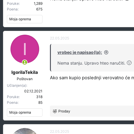
Poruke
1,289
Poena
675
Moja oprema
22.05.2025
I
vrobec je napisao(la):
🙁
Nema stanju. Upravo hteo naručiti.
IgorilaTekila
Ako sam kupio poslednji verovatno će mi
Poštovan
Učlanjen(a)
02.12.2021
Poruke
318
Poena
85
Proday
Moja oprema
R
e
a
g
22.05.2025