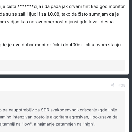
je cista *******cija i da pada jak crveni tint kad god monitor
su se zalili ljudi i sa 1.0.08, tako da čisto sumnjam da je
sam vidjao kao neravnomernost nijansi gde leva i desna
de je ovo dobar monitor čak i do 400e+, ali u ovom stanju
#38
o pa naupotrebljiv za SDR svakodenvno koriscenje (gde i nije
imming intenzivan posto je algoritam agresivan, i pokusava da
jtamniji na "low", a najmanje zatamnjen na "high".