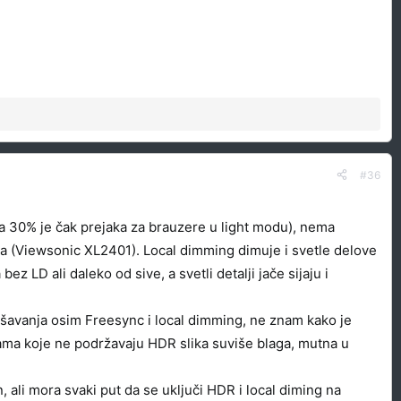
#36
na 30% je čak prejaka za brauzere u light modu), nema
a (Viewsonic XL2401). Local dimming dimuje i svetle delove
ez LD ali daleko od sive, a svetli detalji jače sijaju i
šavanja osim Freesync i local dimming, ne znam kako je
ama koje ne podržavaju HDR slika suviše blaga, mutna u
 ali mora svaki put da se uključi HDR i local diming na