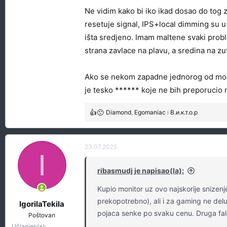
Ne vidim kako bi iko ikad dosao do tog z
resetuje signal, IPS+local dimming su u 
išta sredjeno. Imam maltene svaki prob
strana zavlace na plavu, a sredina na zu
Ako se nekom zapadne jednorog od model
je tesko ****** koje ne bih preporucio
Diamond
,
Egomaniac
i
В.и.к.т.о.р
R
e
a
g
23.07.2025
I
o
v
ribasmudj je napisao(la):
a
n
Kupio monitor uz ovo najskorije snizen
j
prekopotrebno), ali i za gaming ne del
a
IgorilaTekila
:
pojaca senke po svaku cenu. Druga fali
Poštovan
Učlanjen(a)