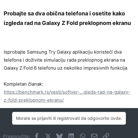
Probajte sa dva obična telefona i osetite kako
izgleda rad na Galaxy Z Fold preklopnom ekranu​
Isprobajte Samsung Try Galaxy aplikaciju koristeći dva
telefona i doživite simulaciju rada preklopnog ekrana na
Galaxy Z Fold 6 telefonu uz nekoliko impresivnih funkcija
Kompletan članak:
https://benchmark.rs/vesti/softver-...gleda-rad-na-galaxy-
z-fold-preklopnom-ekranu/
Morate se prijaviti ili registrovati da odgovorite ovde.
Facebook
X
Bluesky
LinkedIn
WhatsApp
Imejl
Link
Preporučite: