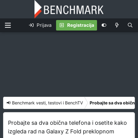
Prijava
Registracija
📢 Benchmark vesti, testovi i BenchTV
Probajte sa dva obična
Probajte sa dva obična telefona i osetite kako
izgleda rad na Galaxy Z Fold preklopnom