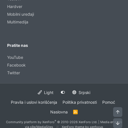
Hardver
Mobilni uređaji
Multimedija
Pratite nas
YouTube
Facebook
Twitter
Light
Srpski
Pravila i uslovi korišćenja
Politika privatnosti
Pomoć
Vrh
Naslovna
R
S
S
®
Community platform by XenForo
© 2010-2026 XenForo Ltd.
|
Media embeds
Dno
via s9e/MediaSites
XenForo theme
by xenfocus