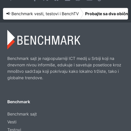
📢 Benchmark vesti, testovi i BenchTV
Probajte sa dva obična
Benchmark sajt je najpopularniji ICT medij u Srbiji koji na
dnevnom nivou informiše, edukuje i savetuje posetioce kroz
mnoštvo sadržaja koji pokrivaju kako lokalno tržiste, tako i
globalne trendove.
Benchmark
Benchmark sajt
Vesti
Testovi