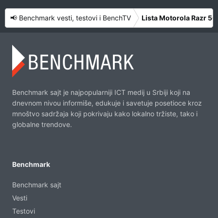
n
j
📢 Benchmark vesti, testovi i BenchTV
Lista Motorola Razr 50 
a
:
Benchmark sajt je najpopularniji ICT medij u Srbiji koji na
dnevnom nivou informiše, edukuje i savetuje posetioce kroz
mnoštvo sadržaja koji pokrivaju kako lokalno tržiste, tako i
globalne trendove.
Benchmark
Benchmark sajt
Vesti
Testovi