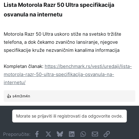
Lista Motorola Razr 50 Ultra specifikacija
osvanula na internetu​
Motorola Razr 50 Ultra uskoro stiže na svetsko tržište
telefona, a dok čekamo zvanično lansiranje, njegove
specifikacije kruže nezvaničnim kanalima informacija
Kompletan članak:
https://benchmark.rs/vesti/uredaji/lista-
motorola-razr-50-ultra-specifikacija-osvanula-na-
internetu/
s4m3m4n
R
e
a
Morate se prijaviti ili registrovati da odgovorite ovde.
g
o
v
Facebook
X
Bluesky
LinkedIn
WhatsApp
Imejl
Link
Preporučite:
a