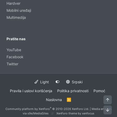
Hardver
Mobilni uređaji
Multimedija
Pratite nas
YouTube
Facebook
Twitter
Light
Srpski
Pravila i uslovi korišćenja
Politika privatnosti
Pomoć
Vrh
Naslovna
R
S
S
®
Community platform by XenForo
© 2010-2026 XenForo Ltd.
|
Media embeds
Dno
via s9e/MediaSites
XenForo theme
by xenfocus