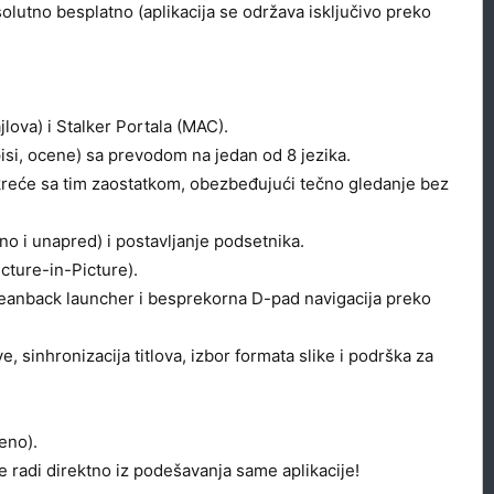
lutno besplatno (aplikacija se održava isključivo preko
lova) i Stalker Portala (MAC).
isi, ocene) sa prevodom na jedan od 8 jezika.
 kreće sa tim zaostatkom, obezbeđujući tečno gledanje bez
o i unapred) i postavljanje podsetnika.
icture-in-Picture).
(Leanback launcher i besprekorna D-pad navigacija preko
sinhronizacija titlova, izbor formata slike i podrška za
eno).
 radi direktno iz podešavanja same aplikacije!