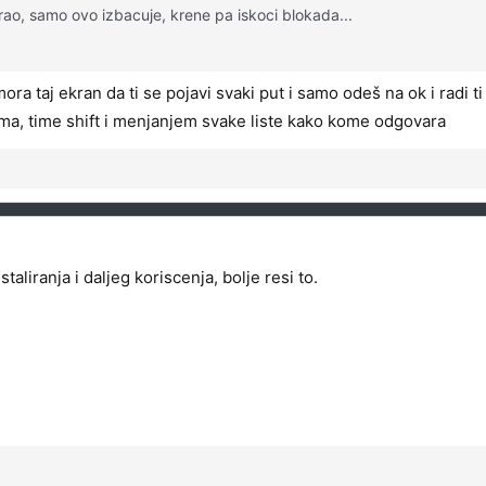
alirao, samo ovo izbacuje, krene pa iskoci blokada...
ra taj ekran da ti se pojavi svaki put i samo odeš na ok i radi ti
jama, time shift i menjanjem svake liste kako kome odgovara
taliranja i daljeg koriscenja, bolje resi to.