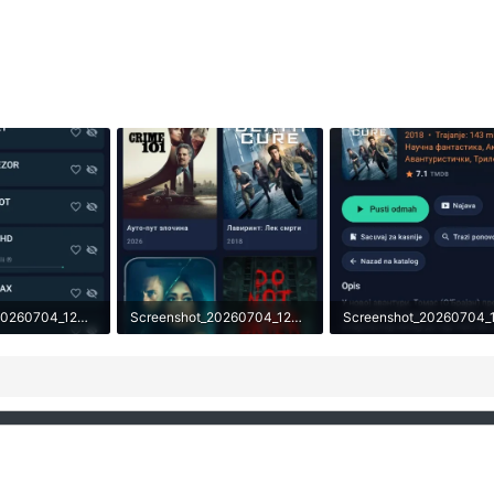
Screenshot_20260704_124812_IptvBox.webp
Screenshot_20260704_124822_IptvBox.webp
gleda: 105
80.4 KB · Pregleda: 97
54.8 KB · Pregleda: 137