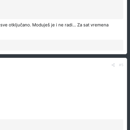
 sve otključano. Moduješ je i ne radi... Za sat vremena
#5