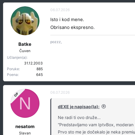
a
g
06.07.2026
o
Isto i kod mene.
v
a
Obrisano ekspresno.
n
j
pozzz,
a
Batke
:
Čuven
Učlanjen(a)
31.12.2003
Poruke
885
Poena
645
06.07.2026
OP
N
dEXE je napisao(la):
Ne radi ti ovo druže...
“Predstavljamo vam IptvBox, moderan i 
nesatom
Prvo sto me je dočekalo je neka premi
Slavan