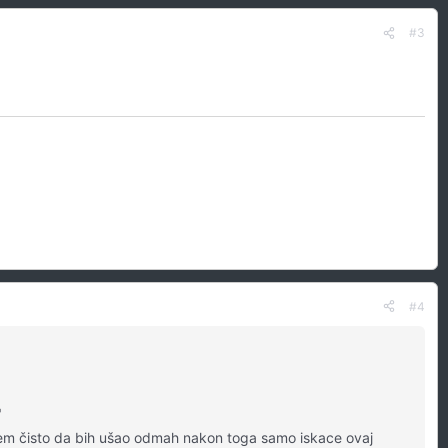
#3
#4
"
jem čisto da bih ušao odmah nakon toga samo iskace ovaj