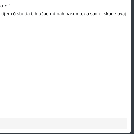
tno."
bidjem čisto da bih ušao odmah nakon toga samo iskace ovaj