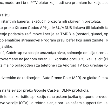
, moderan i brz IPTV plejer koji nudi sve premium funkcije apso
ržištu:
itantnih banera, iskačućih prozora niti skrivenih pretplata.
te preko Xtream Codes API-ja, M3U/M3U8 linkova (ili lokalnih faj
je podataka za filmove i serije sa TMDB-a (posteri, glumci, op
problematične streamove! Program pravi bafer koji sami zadate i
a slike.
č, Catch-up (vraćanje unazad/arhiva), snimanje emisija (trenutn
tovremeno na jednom ekranu ili koristite opciju "Slika u slici" (P
ksimalno prilagođen i za telefone i za Android TV box uređaje 
verskim dekodiranjem, Auto Frame Rate (AFR) za glatke filmove, 
e na televizor preko Google Cast-a i DLNA protokola.
itih tema i koristite aplikaciju na srpskom jeziku (potpuno preved
ve verzije (OTA) i direktno slanje poruka našem support timu se