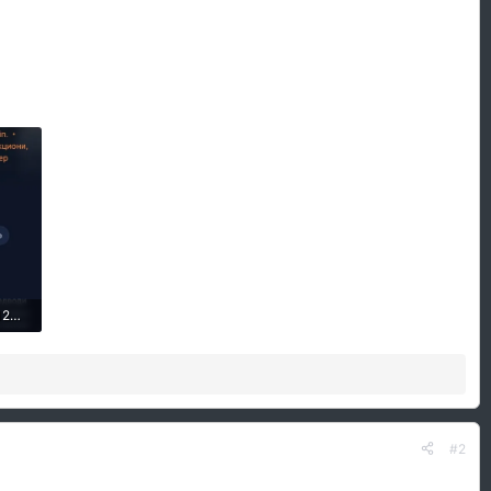
Screenshot_20260704_124826_IptvBox.webp
#2