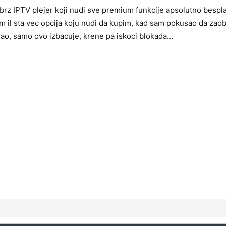
rz IPTV plejer koji nudi sve premium funkcije apsolutno bespla
m il sta vec opcija koju nudi da kupim, kad sam pokusao da zao
lirao, samo ovo izbacuje, krene pa iskoci blokada...