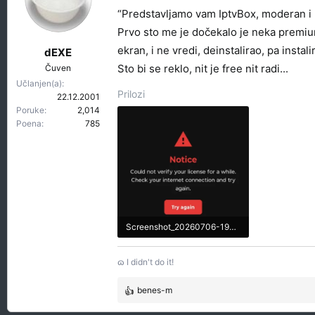
a
“Predstavljamo vam IptvBox, moderan i b
n
Prvo sto me je dočekalo je neka premiu
j
ekran, i ne vredi, deinstalirao, pa insta
a
dEXE
:
Sto bi se reklo, nit je free nit radi...
Čuven
Učlanjen(a)
Prilozi
22.12.2001
Poruke
2,014
Poena
785
Screenshot_20260706-193740_IptvBox.webp
11.8 KB · Pregleda: 119
ɷ I didn't do it!
benes-m
R
e