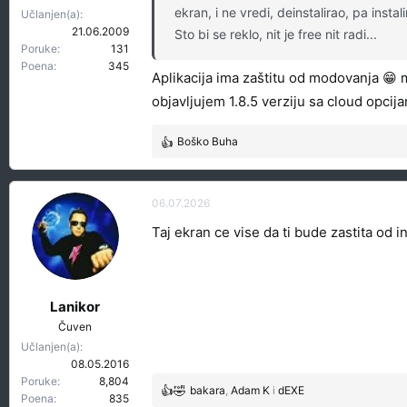
ekran, i ne vredi, deinstalirao, pa inst
Učlanjen(a)
21.06.2009
Sto bi se reklo, nit je free nit radi...
Poruke
131
Poena
345
Aplikacija ima zaštitu od modovanja 😁 mo
objavljujem 1.8.5 verziju sa cloud opci
Boško Buha
R
e
a
g
06.07.2026
o
Taj ekran ce vise da ti bude zastita od ins
v
a
n
j
a
Lanikor
:
Čuven
Učlanjen(a)
08.05.2016
Poruke
8,804
bakara
,
Adam K
i
dEXE
R
Poena
835