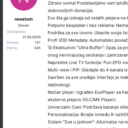
t
r
Zdravo svima! Predstavljamo vam IptvBox
e
e
dobrovoljnih donacija).
m
t
Evo šta ga izdvaja od ostalih plejera na t
nesatom
e
a
Potpuno besplatan i bez reklama: Nema ir
Slavan
n
Učlanjen(a)
j
Podrška za sve izvore: Ubacite svoje lis
21.06.2009
a
Profi VOD Metadata: Automatsko povlačen
Poruke
131
🚀 Ekskluzivni "Ultra Buffer": Spas za 
Poena
345
onog nervirajućeg seckanja i zamrzavanj
Napredne Live TV funkcije: Pun EPG vodi
Multi-view i PiP: Gledajte do 4 kanala is
Savršen za sve uređaje: Interfejs je ma
daljinskog).
Moćan plejer: Ugrađen ExoPlayer sa hard
eksterne plejere (VLC/MX Player).
Univerzalni Cast: Podržava bacanje slik
Personalizacija: Birajte između 8 različ
Sistem "Sve u jednom": Ažuriranje na no