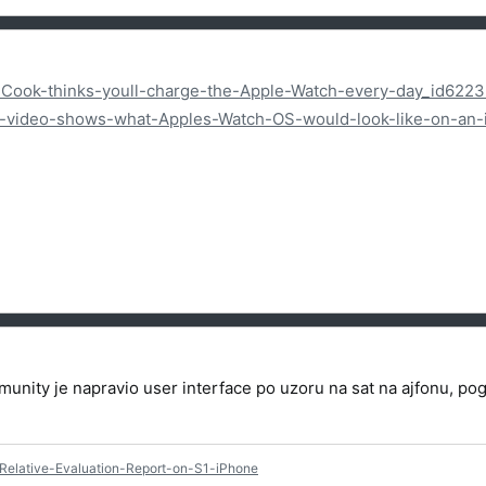
Cook-thinks-youll-charge-the-Apple-Watch-every-day_id622
-video-shows-what-Apples-Watch-OS-would-look-like-on-an
nity je napravio user interface po uzoru na sat na ajfonu, pog
Relative-Evaluation-Report-on-S1-iPhone