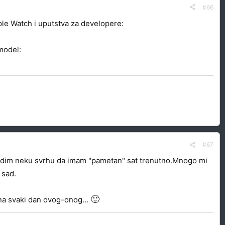
#66
pple Watch i uputstva za developere:
model:
#67
e vidim neku svrhu da imam "pametan" sat trenutno.Mnogo mi
 sad.
🙂
 na svaki dan ovog-onog...