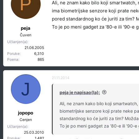
P
Ali, ne znam kako bilo koji smartwatch, 
ima biometrijske senzore koji prate nek
pored standardnog ko će juriti za tim? Mo
To je po meni gadget za '80-e ili '90-e 
peja
Čuven
Učlanjen(a)
21.06.2005
Poruke
6,310
Poena
865
21.11.2014
J
peja je napisao(la):
Ali, ne znam kako bilo koji smartwatch,
biometrijske senzore koji prate neke p
jopopo
standardnog ko će juriti za tim? Možda ć
Cenjen
To je po meni gadget za '80-e ili '90-e
Učlanjen(a)
25.03.2010
Poruke
1,482