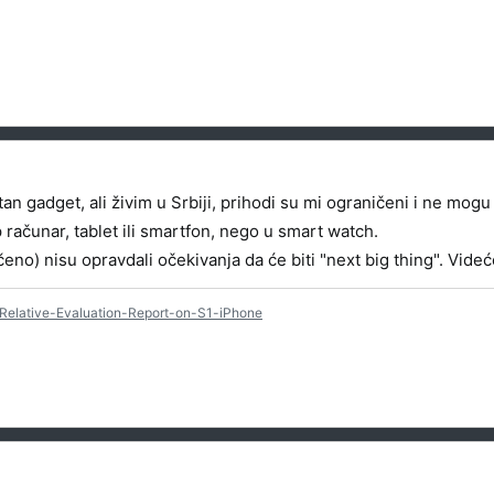
an gadget, ali živim u Srbiji, prihodi su mi ograničeni i ne mog
p računar, tablet ili smartfon, nego u smart watch.
eno) nisu opravdali očekivanja da će biti "next big thing". Vid
Relative-Evaluation-Report-on-S1-iPhone