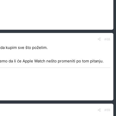
#68
u da kupim sve što poželim.
ećemo da li će Apple Watch nešto promeniti po tom pitanju.
#69