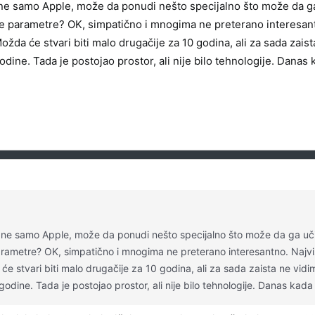
ne samo Apple, može da ponudi nešto specijalno što može da ga uč
e parametre? OK, simpatično i mnogima ne preterano interesantn
žda će stvari biti malo drugačije za 10 godina, ali za sada zaist
godine. Tada je postojao prostor, ali nije bilo tehnologije. Dana
 ne samo Apple, može da ponudi nešto specijalno što može da ga učini 
arametre? OK, simpatično i mnogima ne preterano interesantno. Najviš
e stvari biti malo drugačije za 10 godina, ali za sada zaista ne vidim
 godine. Tada je postojao prostor, ali nije bilo tehnologije. Danas ka