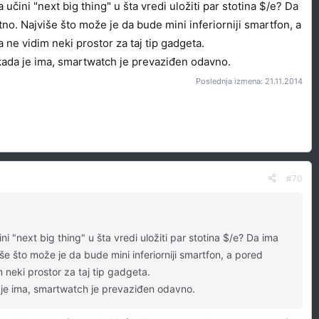
ini "next big thing" u šta vredi uložiti par stotina $/e? Da
o. Najviše što može je da bude mini inferiorniji smartfon, a
a ne vidim neki prostor za taj tip gadgeta.
s kada je ima, smartwatch je prevaziđen odavno.
Poslednja izmena:
21.11.2014
#70
"next big thing" u šta vredi uložiti par stotina $/e? Da ima
e što može je da bude mini inferiorniji smartfon, a pored
 neki prostor za taj tip gadgeta.
da je ima, smartwatch je prevaziđen odavno.