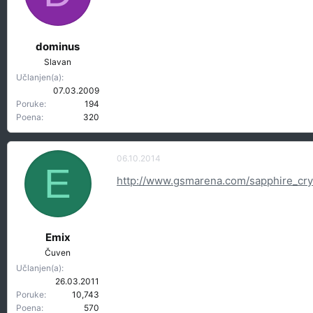
t
r
e
e
m
t
dominus
e
a
Slavan
n
Učlanjen(a)
j
07.03.2009
a
Poruke
194
Poena
320
06.10.2014
E
http://www.gsmarena.com/sapphire_cr
Emix
Čuven
Učlanjen(a)
26.03.2011
Poruke
10,743
Poena
570