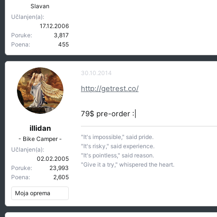
Slavan
Učlanjen(a)
17.12.2006
Poruke
3,817
Poena
455
30.10.2014
http://getrest.co/
79$ pre-order :|
illidan
"It's impossible," said pride.
- Bike Camper -
"It's risky," said experience.
Učlanjen(a)
"It's pointless," said reason.
02.02.2005
"Give it a try," whispered the heart.
Poruke
23,993
Poena
2,605
Moja oprema