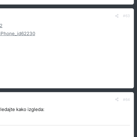
#63
32
-iPhone_id62230
#64
ledajte kako izgleda: