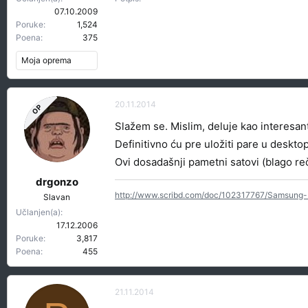
07.10.2009
Poruke
1,524
Poena
375
Moja oprema
20.11.2014
OP
Slažem se. Mislim, deluje kao interesant
Definitivno ću pre uložiti pare u deskto
Ovi dosadašnji pametni satovi (blago reč
drgonzo
http://www.scribd.com/doc/102317767/Samsung-
Slavan
Učlanjen(a)
17.12.2006
Poruke
3,817
Poena
455
21.11.2014