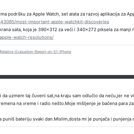
 ima podršku za Apple Watch, set alata za razvoj aplikacija za A
243085/most-important-apple-watchkit-discoveries
krana sata, koja je 390x312 za veći i 340x272 piksela za manji 
apple-watch-resolutions/
Relative-Evaluation-Report-on-S1-iPhone
 li da uzmem taj čuveni sat,na kraju sam odlučio da neću,jer n
 vremena na vreme i radio nešto.Moje mišljenje je bačena para za
 puniš bateriju svaki dan.Mislim,dosta mi je punjača i punjenja