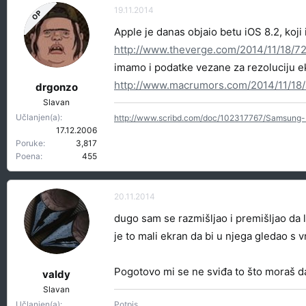
19.11.2014
OP
Apple je danas objaio betu iOS 8.2, koji
http://www.theverge.com/2014/11/18/7
imamo i podatke vezane za rezoluciju e
http://www.macrumors.com/2014/11/18/
drgonzo
Slavan
Učlanjen(a)
http://www.scribd.com/doc/102317767/Samsung-
17.12.2006
Poruke
3,817
Poena
455
20.11.2014
dugo sam se razmišljao i premišljao da
je to mali ekran da bi u njega gledao s
Pogotovo mi se ne sviđa to što moraš da
valdy
Slavan
Učlanjen(a)
Potpis.