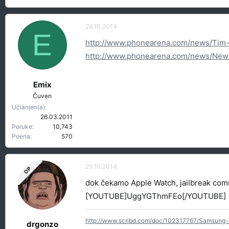
28.10.2014
E
http://www.phonearena.com/news/Tim-
http://www.phonearena.com/news/New
Emix
Čuven
Učlanjen(a)
26.03.2011
Poruke
10,743
Poena
570
29.10.2014
OP
dok čekamo Apple Watch, jailbreak commu
[YOUTUBE]UggYGThmFEo[/YOUTUBE]
http://www.scribd.com/doc/102317767/Samsung-
drgonzo