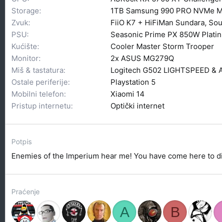
Storage
1TB Samsung 990 PRO NVMe M
Zvuk
FiiO K7 + HiFiMan Sundara, S
PSU
Seasonic Prime PX 850W Plati
Kućište
Cooler Master Storm Trooper
Monitor
2x ASUS MG279Q
Miš & tastatura
Logitech G502 LIGHTSPEED & 
Ostale periferije
Playstation 5
Mobilni telefon
Xiaomi 14
Pristup internetu
Optički internet
Potpis
Enemies of the Imperium hear me! You have come here to d
Praćenje
A
B