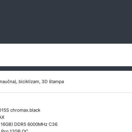
naučna), biciklizam, 3D štampa
D15S chromax.black
AX
x 16GB) DDR5 6000MHz C36
 Pro 12GB OC