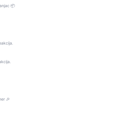
anjac 📦
eakcija.
akcija.
mer 🎉