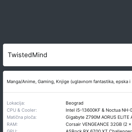
TwistedMind
Manga/Anime, Gaming, Knjige (uglavnom fantastika, epska i 
Lokacija
Beograd
CPU & Cooler
Intel i5-13600KF & Noctua NH-
Matična ploča
Gigabyte Z790M AORUS ELITE 
RAM
Corsair VENGEANCE 32GB (2 
GPU
ASRock RX 6700 XT Challenger