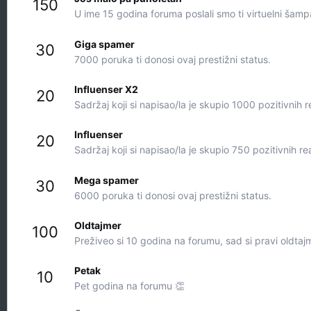
150
U ime 15 godina foruma poslali smo ti virtuelni šamp
Giga spamer
30
7000 poruka ti donosi ovaj prestižni status.
Influenser X2
20
Sadržaj koji si napisao/la je skupio 1000 pozitivnih r
Influenser
20
Sadržaj koji si napisao/la je skupio 750 pozitivnih re
Mega spamer
30
6000 poruka ti donosi ovaj prestižni status.
Oldtajmer
100
Preživeo si 10 godina na forumu, sad si pravi oldtaj
Petak
10
Pet godina na forumu 👏