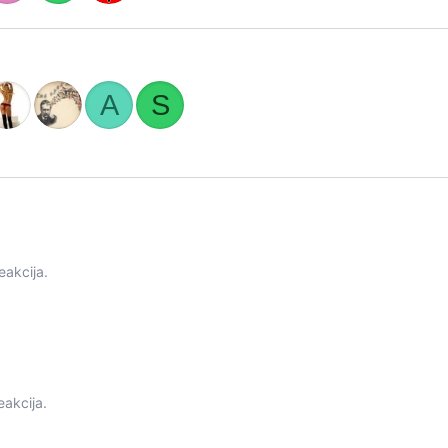
A
S
eakcija.
eakcija.