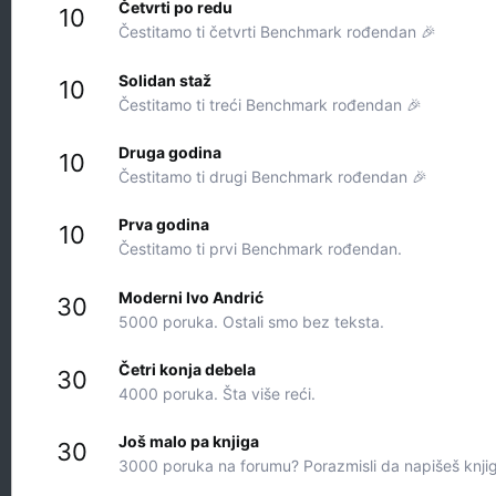
Četvrti po redu
10
Čestitamo ti četvrti Benchmark rođendan 🎉
Solidan staž
10
Čestitamo ti treći Benchmark rođendan 🎉
Druga godina
10
Čestitamo ti drugi Benchmark rođendan 🎉
Prva godina
10
Čestitamo ti prvi Benchmark rođendan.
Moderni Ivo Andrić
30
5000 poruka. Ostali smo bez teksta.
Četri konja debela
30
4000 poruka. Šta više reći.
Još malo pa knjiga
30
3000 poruka na forumu? Porazmisli da napišeš knji