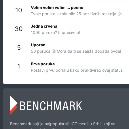
Volim volim volim ... poene
10
Tvoje poruke su skupile 25 pozitivnih reakcija 👍
Jedna crvena
30
1000 poruka? Impresivno!
Uporan
5
50 poruka 🫢 Mora da ti se zaista dopada ovde!
Prva poruka
1
Postavi prvu poruku kako bi aktivirao ovaj status
Benchmark sajt je najpopularniji ICT medij u Srbiji koji na