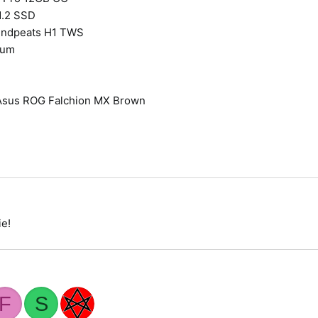
.2 SSD
oundpeats H1 TWS
num
Asus ROG Falchion MX Brown
ie!
F
S