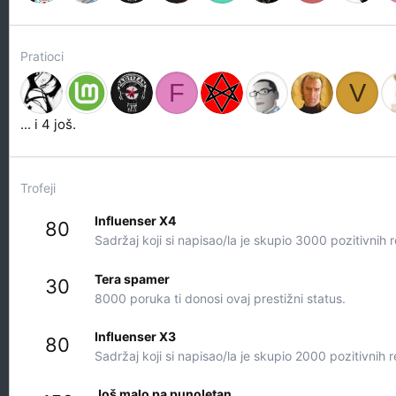
Pratioci
F
V
... i 4 još.
Trofeji
Influenser X4
80
Sadržaj koji si napisao/la je skupio 3000 pozitivnih r
Tera spamer
30
8000 poruka ti donosi ovaj prestižni status.
Influenser X3
80
Sadržaj koji si napisao/la je skupio 2000 pozitivnih r
Još malo pa punoletan