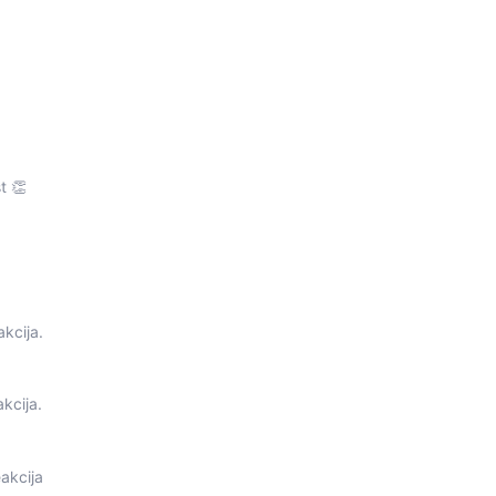
t 👏
akcija.
akcija.
eakcija