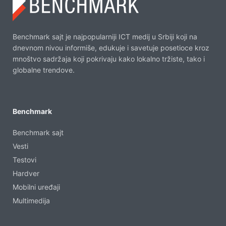
Benchmark sajt je najpopularniji ICT medij u Srbiji koji na
dnevnom nivou informiše, edukuje i savetuje posetioce kroz
mnoštvo sadržaja koji pokrivaju kako lokalno tržiste, tako i
globalne trendove.
Benchmark
Benchmark sajt
Vesti
Testovi
Hardver
Mobilni uređaji
Multimedija