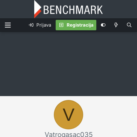
Prijava
Registracija
V
Vatrogasac035