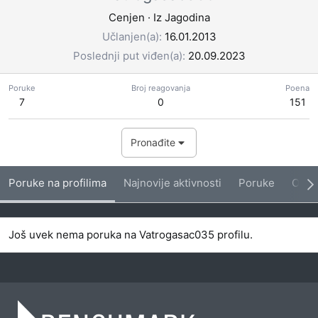
Cenjen
·
Iz
Jagodina
Učlanjen(a)
16.01.2013
Poslednji put viđen(a)
20.09.2023
Poruke
Broj reagovanja
Poena
7
0
151
Pronađite
Poruke na profilima
Najnovije aktivnosti
Poruke
O me
Još uvek nema poruka na Vatrogasac035 profilu.