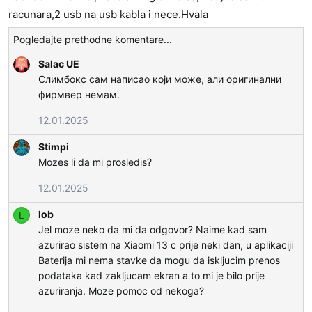
racunara,2 usb na usb kabla i nece.Hvala
Pogledajte prethodne komentare...
Salac UE
Слимбокс сам написао који може, али оригинални
фирмвер немам.
12.01.2025
Stimpi
Mozes li da mi prosledis?
12.01.2025
lob
L
Jel moze neko da mi da odgovor? Naime kad sam
azurirao sistem na Xiaomi 13 c prije neki dan, u aplikaciji
Baterija mi nema stavke da mogu da iskljucim prenos
podataka kad zakljucam ekran a to mi je bilo prije
azuriranja. Moze pomoc od nekoga?