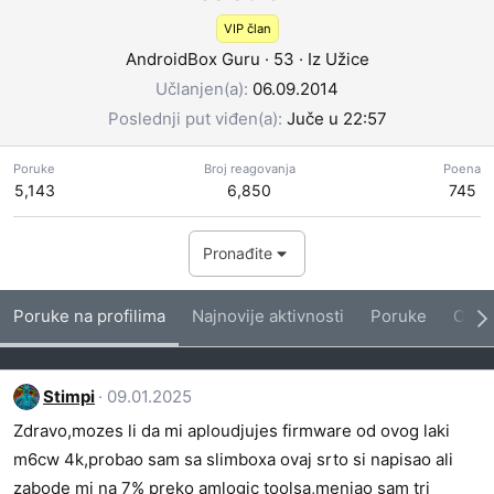
VIP član
AndroidBox Guru
·
53
·
Iz
Užice
Učlanjen(a)
06.09.2014
Poslednji put viđen(a)
Juče u 22:57
Poruke
Broj reagovanja
Poena
5,143
6,850
745
Pronađite
Poruke na profilima
Najnovije aktivnosti
Poruke
O me
Stimpi
09.01.2025
Zdravo,mozes li da mi aploudjujes firmware od ovog laki
m6cw 4k,probao sam sa slimboxa ovaj srto si napisao ali
zabode mi na 7% preko amlogic toolsa,menjao sam tri