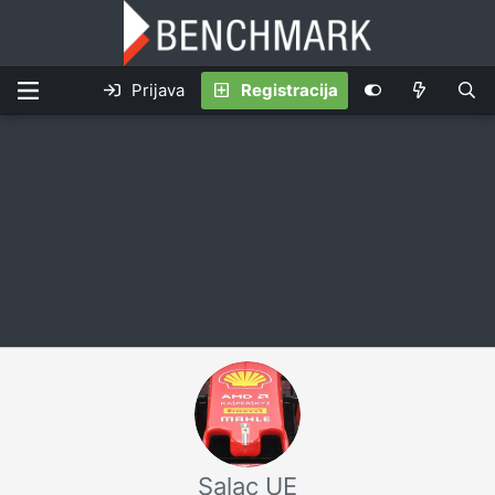
Prijava
Registracija
Salac UE