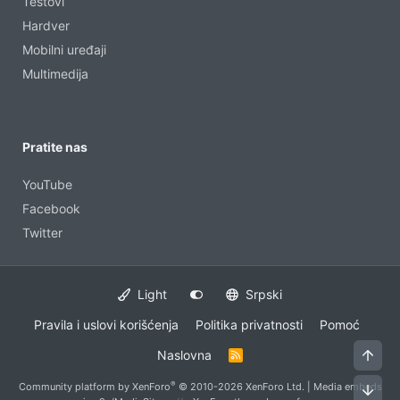
Testovi
Hardver
Mobilni uređaji
Multimedija
Pratite nas
YouTube
Facebook
Twitter
Light
Srpski
Pravila i uslovi korišćenja
Politika privatnosti
Pomoć
Vrh
Naslovna
R
S
S
®
Community platform by XenForo
© 2010-2026 XenForo Ltd.
|
Media embeds
Dno