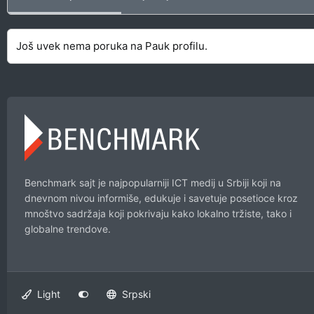
Još uvek nema poruka na Pauk profilu.
Benchmark sajt je najpopularniji ICT medij u Srbiji koji na
dnevnom nivou informiše, edukuje i savetuje posetioce kroz
mnoštvo sadržaja koji pokrivaju kako lokalno tržiste, tako i
globalne trendove.
Light
Srpski