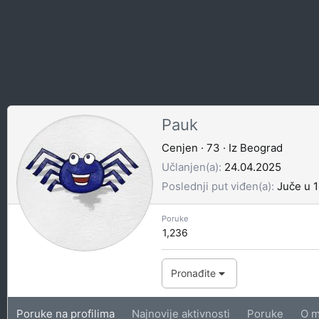
Pauk
Cenjen
·
73
·
Iz
Beograd
Učlanjen(a)
24.04.2025
Poslednji put viđen(a)
Juče u 
Poruke
1,236
Pronađite
Poruke na profilima
Najnovije aktivnosti
Poruke
O m