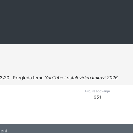
13:20
·
Pregleda temu
YouTube i ostali video linkovi 2026
Broj reagovanja
951
eni