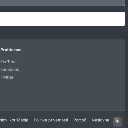
Pratite nas
YouTube
Facebook
Twitter
uslovi korišćenja
Politika privatnosti
Pomoć
Naslovna
R
Vrh
S