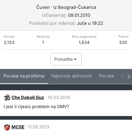
Čuven
·
Iz
Beograd-Čukarica
Učlanjen(a)
09.01.2010
Poslednji put viđen(a)
Juče u 18:22
Poruke
Rešenja
Broj reagovanja
Poena
2,153
1
1,634
535
Pronađite
Poruke na profilima
Najnovije aktivnosti
Poruke
O me
Che Daboli Guz
10.03.2019
I jesi li rijesio problem na OMV?
MCSE
11.05.2013