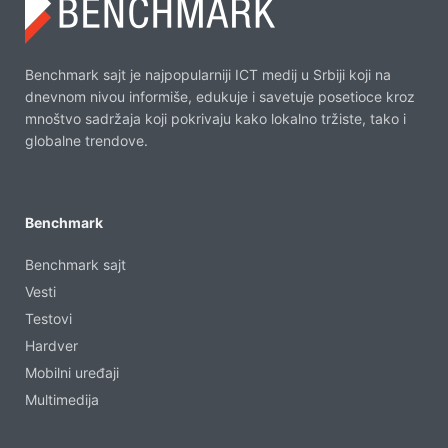
Benchmark sajt je najpopularniji ICT medij u Srbiji koji na
dnevnom nivou informiše, edukuje i savetuje posetioce kroz
mnoštvo sadržaja koji pokrivaju kako lokalno tržiste, tako i
globalne trendove.
Benchmark
Benchmark sajt
Vesti
Testovi
Hardver
Mobilni uređaji
Multimedija