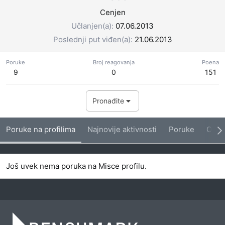
Cenjen
Učlanjen(a)
07.06.2013
Poslednji put viđen(a)
21.06.2013
Poruke
Broj reagovanja
Poena
9
0
151
Pronađite
Poruke na profilima
Najnovije aktivnosti
Poruke
O me
Još uvek nema poruka na Misce profilu.