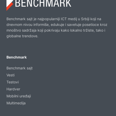
Benchmark sajt je najpopularniji ICT medij u Srbiji koji na
dnevnom nivou informiše, edukuje i savetuje posetioce kroz
mnoštvo sadržaja koji pokrivaju kako lokalno tržiste, tako i
globalne trendove.
Benchmark
Benchmark sajt
Vesti
Testovi
Hardver
Mobilni uređaji
Multimedija