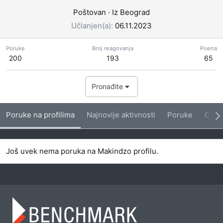
Poštovan
·
Iz
Beograd
Učlanjen(a)
06.11.2023
Poruke
Broj reagovanja
Poena
200
193
65
Pronađite
Poruke na profilima
Najnovije aktivnosti
Poruke
O me
Još uvek nema poruka na Makindzo profilu.