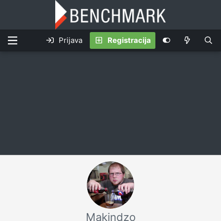
Prijava
Registracija
Makindzo