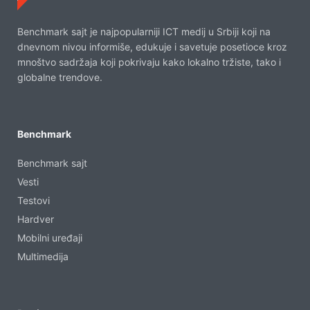
Benchmark sajt je najpopularniji ICT medij u Srbiji koji na
dnevnom nivou informiše, edukuje i savetuje posetioce kroz
mnoštvo sadržaja koji pokrivaju kako lokalno tržiste, tako i
globalne trendove.
Benchmark
Benchmark sajt
Vesti
Testovi
Hardver
Mobilni uređaji
Multimedija