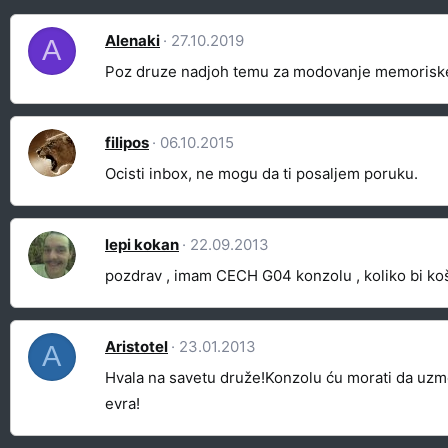
Alenaki
27.10.2019
A
Poz druze nadjoh temu za modovanje memoriske ka
filipos
06.10.2015
Ocisti inbox, ne mogu da ti posaljem poruku.
lepi kokan
22.09.2013
pozdrav , imam CECH G04 konzolu , koliko bi koš
Aristotel
23.01.2013
A
Hvala na savetu druže!Konzolu ću morati da uzme
evra!