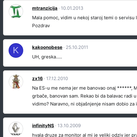
mtranzicija
10.01.2013
Mala pomoc, vidim u nekoj staroj temi o servisu l
Pozdrav
kakoonobese
25.10.2011
K
UH, greska.....
zx16
17.12.2010
Na ES-u me nema jer me banovao onaj ******, Miro
grbače, banovan sam. Rekao bi da balavac radi u
vidimo? Naravno, ni objašnjenje nisam dobio za 
infinityNS
13.10.2009
hvala druze za monitor al mi je veliki odziv jer 