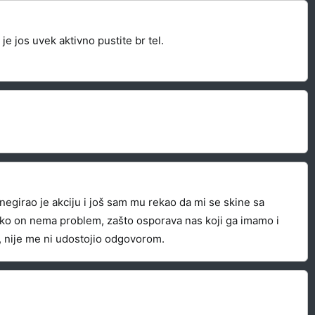
e jos uvek aktivno pustite br tel.
egirao je akciju i još sam mu rekao da mi se skine sa
 Ako on nema problem, zašto osporava nas koji ga imamo i
, nije me ni udostojio odgovorom.