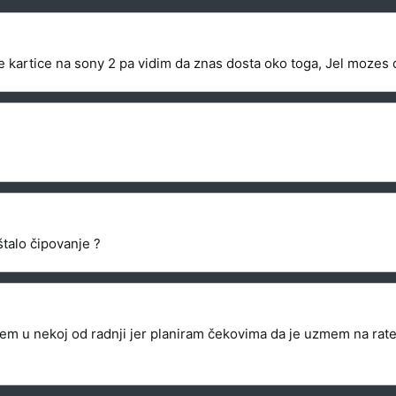
rtice na sony 2 pa vidim da znas dosta oko toga, Jel mozes da
talo čipovanje ?
m u nekoj od radnji jer planiram čekovima da je uzmem na rate a