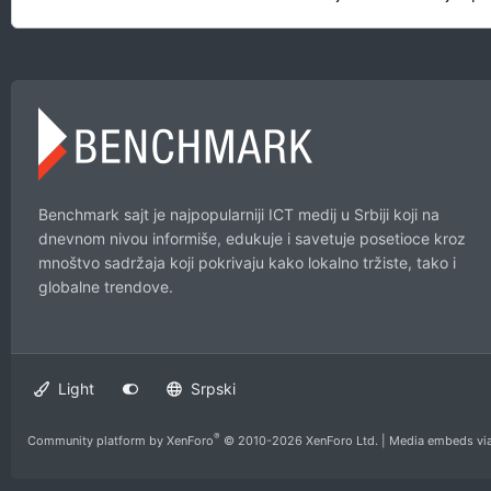
Benchmark sajt je najpopularniji ICT medij u Srbiji koji na
dnevnom nivou informiše, edukuje i savetuje posetioce kroz
mnoštvo sadržaja koji pokrivaju kako lokalno tržiste, tako i
globalne trendove.
Light
Srpski
®
Community platform by XenForo
© 2010-2026 XenForo Ltd.
|
Media embeds via