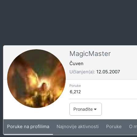
MagicMaster
Čuven
Učlanjen(a)
12.05.2007
Poruke
6,212
Pronađite
Poruke na profilima
Najnovije aktivnosti
Poruke
O m