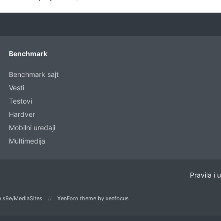
Benchmark
Benchmark sajt
Vesti
Testovi
Hardver
Mobilni uređaji
Multimedija
Pravila i 
 s9e/MediaSites
XenForo theme
by xenfocus