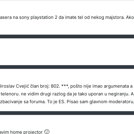
asera na sony playstation 2 da imate tel od nekog majstora. Ako j
slav Cvejić član broj: 802. ***, pošto nije imao argumenata a n
 telenoru. ne vidim drugi razlog da je tako uporan u negiranju.
izbacivanje sa foruma. To je ES. Pisao sam glavnom moderatoru
🙂
pravim home projector