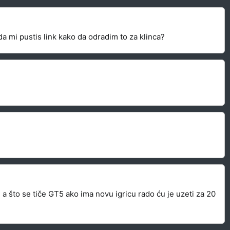
 mi pustis link kako da odradim to za klinca?
 što se tiče GT5 ako ima novu igricu rado ću je uzeti za 20