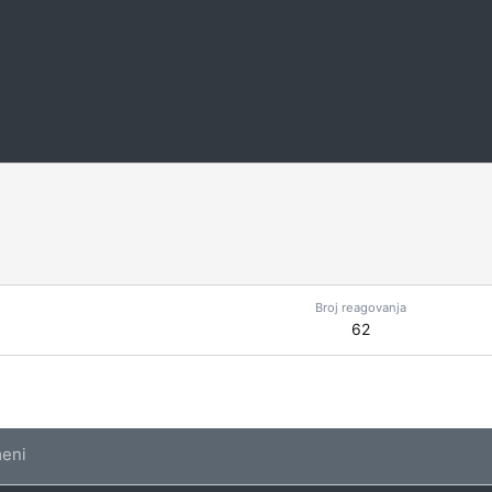
Broj reagovanja
62
eni