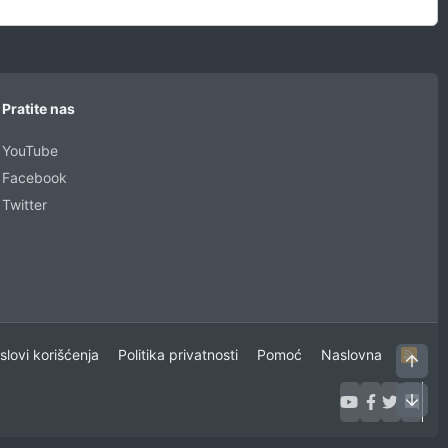
Pratite nas
YouTube
Facebook
Twitter
uslovi korišćenja
Politika privatnosti
Pomoć
Naslovna
R
Vrh
S
S
Dno