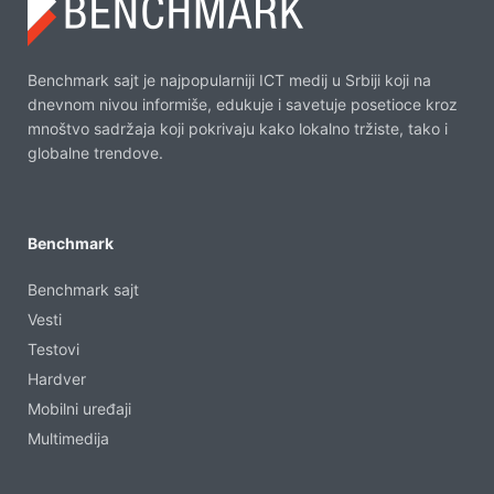
Benchmark sajt je najpopularniji ICT medij u Srbiji koji na
dnevnom nivou informiše, edukuje i savetuje posetioce kroz
mnoštvo sadržaja koji pokrivaju kako lokalno tržiste, tako i
globalne trendove.
Benchmark
Benchmark sajt
Vesti
Testovi
Hardver
Mobilni uređaji
Multimedija