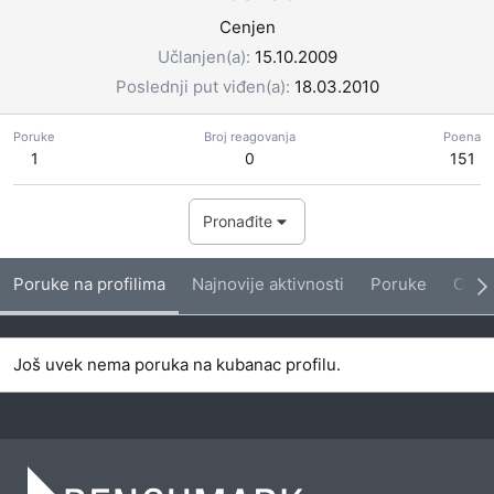
Cenjen
Učlanjen(a)
15.10.2009
Poslednji put viđen(a)
18.03.2010
Poruke
Broj reagovanja
Poena
1
0
151
Pronađite
Poruke na profilima
Najnovije aktivnosti
Poruke
O me
Još uvek nema poruka na kubanac profilu.