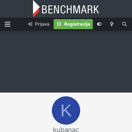
Prijava
Registracija
K
kubanac