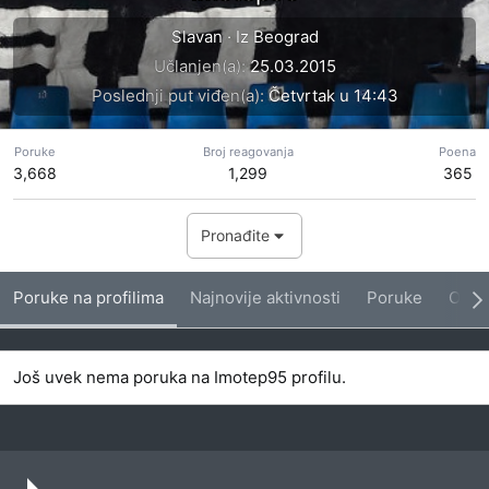
Slavan
·
Iz
Beograd
Učlanjen(a)
25.03.2015
Poslednji put viđen(a)
Četvrtak u 14:43
Poruke
Broj reagovanja
Poena
3,668
1,299
365
Pronađite
Poruke na profilima
Najnovije aktivnosti
Poruke
O me
Još uvek nema poruka na Imotep95 profilu.