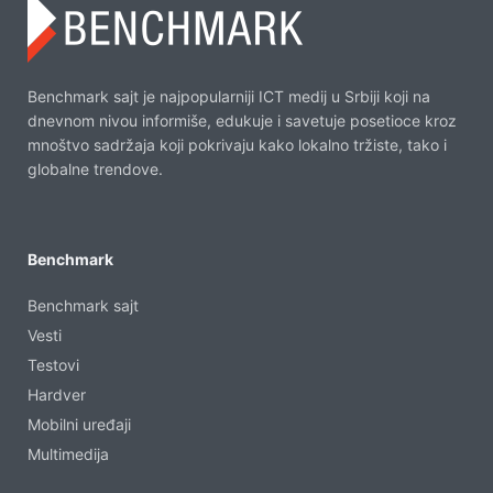
Benchmark sajt je najpopularniji ICT medij u Srbiji koji na
dnevnom nivou informiše, edukuje i savetuje posetioce kroz
mnoštvo sadržaja koji pokrivaju kako lokalno tržiste, tako i
globalne trendove.
Benchmark
Benchmark sajt
Vesti
Testovi
Hardver
Mobilni uređaji
Multimedija