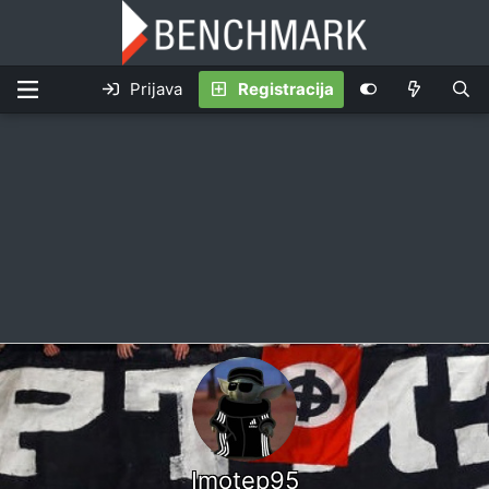
Prijava
Registracija
Imotep95