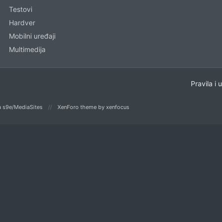
Testovi
Hardver
Mobilni uređaji
Multimedija
Pravila i 
 s9e/MediaSites
XenForo theme
by xenfocus