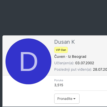
Dusan K
D
VIP član
Čuven
·
Iz
Beograd
Učlanjen(a)
03.07.2002
Poslednji put viđen(a)
28.07.2
Poruke
3,515
Pronađite