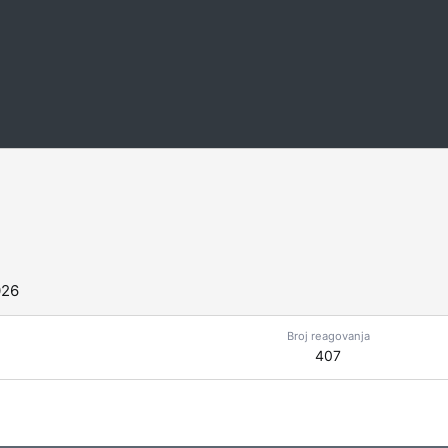
026
Broj reagovanja
407