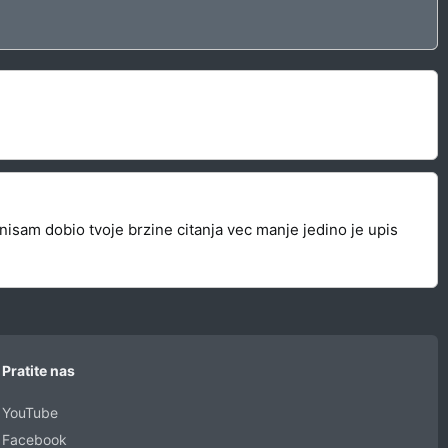
 nisam dobio tvoje brzine citanja vec manje jedino je upis
Pratite nas
YouTube
Facebook