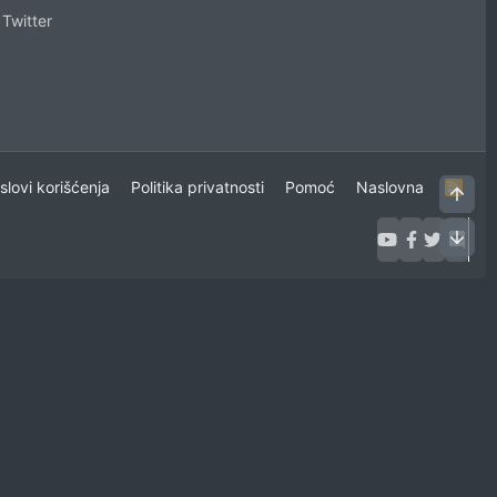
Twitter
uslovi korišćenja
Politika privatnosti
Pomoć
Naslovna
R
Vrh
S
S
Dno