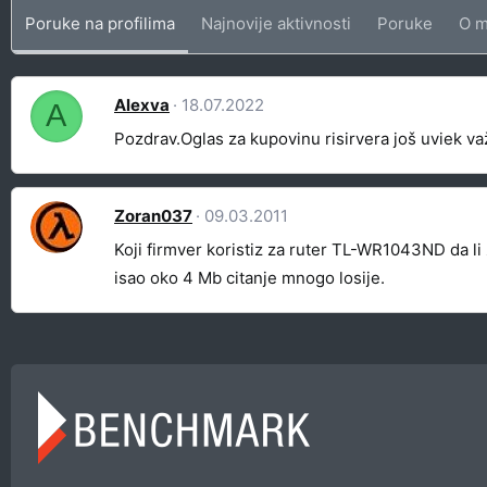
Poruke na profilima
Najnovije aktivnosti
Poruke
O m
Alexva
18.07.2022
A
Pozdrav.Oglas za kupovinu risirvera još uviek va
Zoran037
09.03.2011
Koji firmver koristiz za ruter TL-WR1043ND da li 
isao oko 4 Mb citanje mnogo losije.