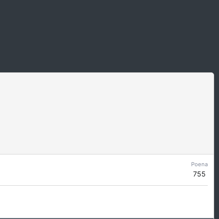
Poena
755