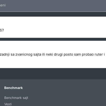
eni
ži?
zadnji sa zvanicnog sajta ili neki drugi posto sam probao ruter i
Benchmark
Benchmark sajt
Vesti