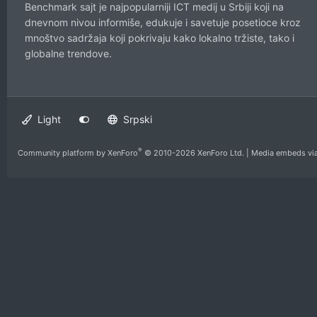
Benchmark sajt je najpopularniji ICT medij u Srbiji koji na
dnevnom nivou informiše, edukuje i savetuje posetioce kroz
mnoštvo sadržaja koji pokrivaju kako lokalno tržiste, tako i
globalne trendove.
Light
Srpski
®
Community platform by XenForo
© 2010-2026 XenForo Ltd.
|
Media embeds via