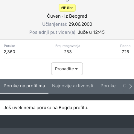
VIP član
Čuven
·
Iz
Beograd
Učlanjen(a)
29.06.2000
Poslednji put viđen(a)
Juče u 12:45
Poruke
Broj reagovanja
Poena
2,360
253
725
Pronađite
Poruke na profilima
Najnovije aktivnosti
Poruke
O me
Još uvek nema poruka na Bogda profilu.