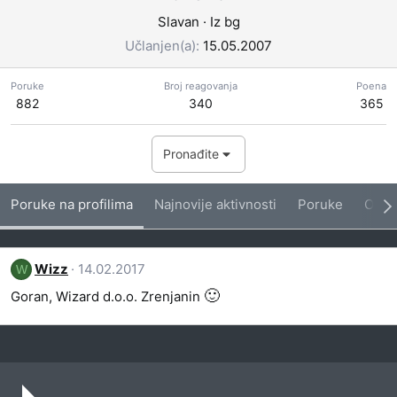
Slavan
·
Iz
bg
Učlanjen(a)
15.05.2007
Poruke
Broj reagovanja
Poena
882
340
365
Pronađite
Poruke na profilima
Najnovije aktivnosti
Poruke
O me
Wizz
14.02.2017
W
🙂
Goran, Wizard d.o.o. Zrenjanin