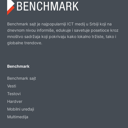
Benchmark sajt je najpopularniji ICT medij u Srbiji koji na
dnevnom nivou informiše, edukuje i savetuje posetioce kroz
mnoštvo sadržaja koji pokrivaju kako lokalno tržiste, tako i
globalne trendove.
Benchmark
Benchmark sajt
Vesti
Testovi
Hardver
Mobilni uređaji
Multimedija