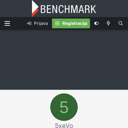
Prijava
Registracija
5
5xeVo