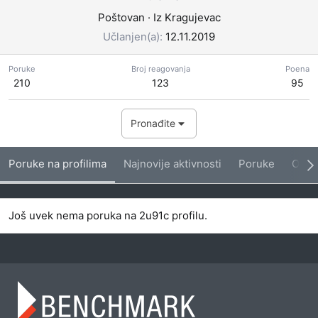
Poštovan
·
Iz
Kragujevac
Učlanjen(a)
12.11.2019
Poruke
Broj reagovanja
Poena
210
123
95
Pronađite
Poruke na profilima
Najnovije aktivnosti
Poruke
O me
Još uvek nema poruka na 2u91c profilu.