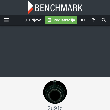
Prijava
Registracija
2u91c