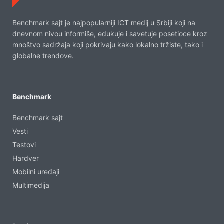
Benchmark sajt je najpopularniji ICT medij u Srbiji koji na
dnevnom nivou informiše, edukuje i savetuje posetioce kroz
mnoštvo sadržaja koji pokrivaju kako lokalno tržiste, tako i
globalne trendove.
Benchmark
Benchmark sajt
Vesti
Testovi
Hardver
Mobilni uređaji
Multimedija