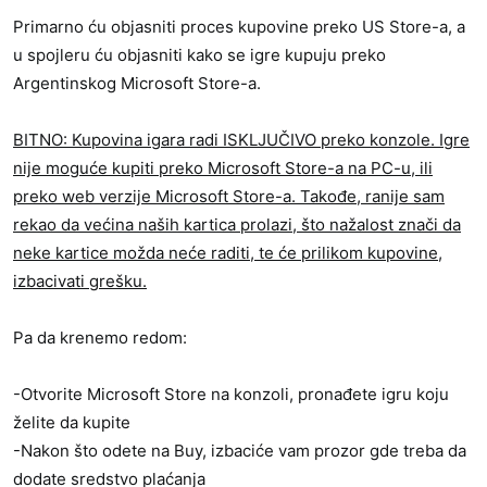
Primarno ću objasniti proces kupovine preko US Store-a, a
u spojleru ću objasniti kako se igre kupuju preko
Argentinskog Microsoft Store-a.
BITNO: Kupovina igara radi ISKLJUČIVO preko konzole. Igre
nije moguće kupiti preko Microsoft Store-a na PC-u, ili
preko web verzije Microsoft Store-a. Takođe, ranije sam
rekao da većina naših kartica prolazi, što nažalost znači da
neke kartice možda neće raditi, te će prilikom kupovine,
izbacivati grešku.
Pa da krenemo redom:
-Otvorite Microsoft Store na konzoli, pronađete igru koju
želite da kupite
-Nakon što odete na Buy, izbaciće vam prozor gde treba da
dodate sredstvo plaćanja