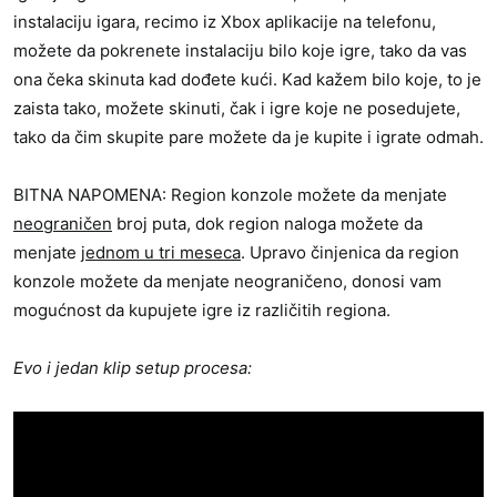
instalaciju igara, recimo iz Xbox aplikacije na telefonu,
možete da pokrenete instalaciju bilo koje igre, tako da vas
ona čeka skinuta kad dođete kući. Kad kažem bilo koje, to je
zaista tako, možete skinuti, čak i igre koje ne posedujete,
tako da čim skupite pare možete da je kupite i igrate odmah.
BITNA NAPOMENA: Region konzole možete da menjate
neograničen
broj puta, dok region naloga možete da
menjate
jednom u tri meseca
. Upravo činjenica da region
konzole možete da menjate neograničeno, donosi vam
mogućnost da kupujete igre iz različitih regiona.
Evo i jedan klip setup procesa: