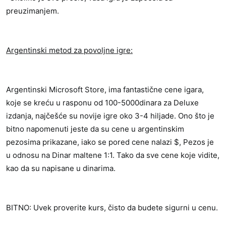
preuzimanjem.
Argentinski metod za povoljne igre:
Argentinski Microsoft Store, ima fantastične cene igara,
koje se kreću u rasponu od 100-5000dinara za Deluxe
izdanja, najčešće su novije igre oko 3-4 hiljade. Ono što je
bitno napomenuti jeste da su cene u argentinskim
pezosima prikazane, iako se pored cene nalazi $, Pezos je
u odnosu na Dinar maltene 1:1. Tako da sve cene koje vidite,
kao da su napisane u dinarima.
BITNO: Uvek proverite kurs, čisto da budete sigurni u cenu.