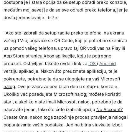
dostupna je i stara opcija da se setup odradi preko konzole,
međutim moj savet je da se sve odradi preko telefona, jer je
dosta jednostavnije i brže.
-Ako ste izabrali da setup radite preko telefona, na ekranu
vašeg TV-a, pojaviće se QR Code, koji je potrebno skenirati
uz pomoć vašeg telefona, upravo taj QR vodi vas na Play ili
App Store stranicu Xbox aplikacije, koju je potrebno
preuzeti. Ostavljam takođe ovde i link za
iOS
i
Android
verziju aplikacije. Nakon što preuzmete aplikaciju, te je
pokrenete, potrebno je da se
ulogujete na vaš Microsoft
nalog
. Ovo je zapravo prvi bitan deo u setup-u konzole.
Ukoliko već posedujete Microsoft nalog, možete koristiti
stari, a ukoliko niste imali Microsoft nalog, potrebno je da
napravite jedan, tako što ćete izabrati opciju
No Account?
Create One!
nakon toga započinje proces pravljenja naloga i
popunjavanja vaših podataka.
Jedina bitna stavka je izbor