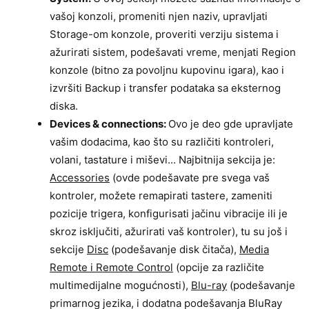
vašoj konzoli, promeniti njen naziv, upravljati
Storage-om konzole, proveriti verziju sistema i
ažurirati sistem, podešavati vreme, menjati Region
konzole (bitno za povoljnu kupovinu igara), kao i
izvršiti Backup i transfer podataka sa eksternog
diska.
Devices & connections:
Ovo je deo gde upravljate
vašim dodacima, kao što su različiti kontroleri,
volani, tastature i miševi... Najbitnija sekcija je:
Accessories
(ovde podešavate pre svega vaš
kontroler, možete remapirati tastere, zameniti
pozicije trigera, konfigurisati jačinu vibracije ili je
skroz isključiti, ažurirati vaš kontroler), tu su još i
sekcije
Disc
(podešavanje disk čitača),
Media
Remote i Remote Control
(opcije za različite
multimedijalne mogućnosti),
Blu-ray
(podešavanje
primarnog jezika, i dodatna podešavanja BluRay