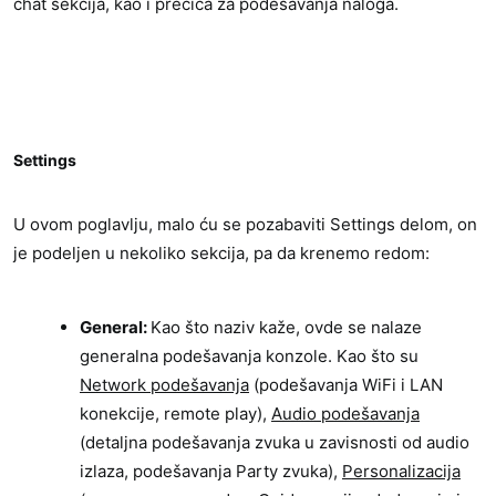
chat sekcija, kao i prečica za podešavanja naloga.
Settings​
U ovom poglavlju, malo ću se pozabaviti Settings delom, on
je podeljen u nekoliko sekcija, pa da krenemo redom:
General:
Kao što naziv kaže, ovde se nalaze
generalna podešavanja konzole. Kao što su
Network podešavanja
(podešavanja WiFi i LAN
konekcije, remote play),
Audio podešavanja
(detaljna podešavanja zvuka u zavisnosti od audio
izlaza, podešavanja Party zvuka),
Personalizacija