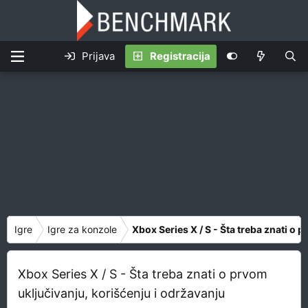
Prijava
Registracija
Igre
Igre za konzole
Xbox Series X / S - Šta treba znati o 
Xbox Series X / S - Šta treba znati o prvom
uključivanju, korišćenju i održavanju