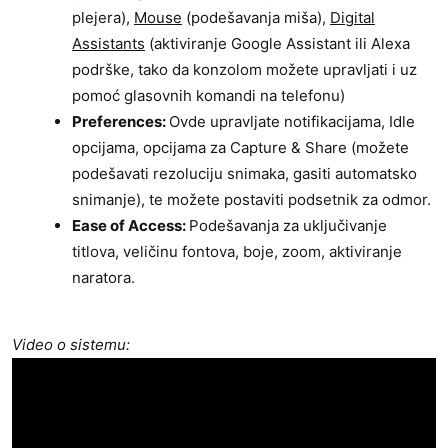
plejera),
Mouse
(podešavanja miša),
Digital
Assistants
(aktiviranje Google Assistant ili Alexa
podrške, tako da konzolom možete upravljati i uz
pomoć glasovnih komandi na telefonu)
Preferences:
Ovde upravljate notifikacijama, Idle
opcijama, opcijama za Capture & Share (možete
podešavati rezoluciju snimaka, gasiti automatsko
snimanje), te možete postaviti podsetnik za odmor.
Ease of Access:
Podešavanja za uključivanje
titlova, veličinu fontova, boje, zoom, aktiviranje
naratora.
Video o sistemu: