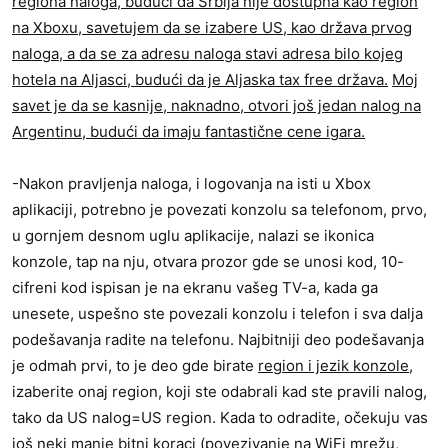
regiona naloga, budući da Srbija nije dostupna kao region
na Xboxu, savetujem da se izabere US, kao država prvog
naloga, a da se za adresu naloga stavi adresa bilo kojeg
hotela na Aljasci, budući da je Aljaska tax free država.
Moj
savet je da se kasnije, naknadno, otvori još jedan nalog na
Argentinu, budući da imaju fantastične cene igara.
-Nakon pravljenja naloga, i logovanja na isti u Xbox
aplikaciji, potrebno je povezati konzolu sa telefonom, prvo,
u gornjem desnom uglu aplikacije, nalazi se ikonica
konzole, tap na nju, otvara prozor gde se unosi kod, 10-
cifreni kod ispisan je na ekranu vašeg TV-a, kada ga
unesete, uspešno ste povezali konzolu i telefon i sva dalja
podešavanja radite na telefonu. Najbitniji deo podešavanja
je odmah prvi, to je deo gde birate
region i jezik konzole,
izaberite onaj region, koji ste odabrali kad ste pravili nalog,
tako da US nalog=US region. Kada to odradite, očekuju vas
još neki manje bitni koraci (povezivanje na WiFi mrežu,