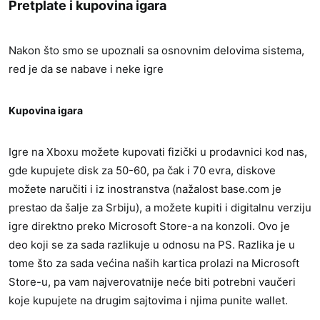
Pretplate i kupovina igara​
a
:
Nakon što smo se upoznali sa osnovnim delovima sistema,
red je da se nabave i neke igre
Kupovina igara​
Igre na Xboxu možete kupovati fizički u prodavnici kod nas,
gde kupujete disk za 50-60, pa čak i 70 evra, diskove
možete naručiti i iz inostranstva (nažalost base.com je
prestao da šalje za Srbiju), a možete kupiti i digitalnu verziju
igre direktno preko Microsoft Store-a na konzoli. Ovo je
deo koji se za sada razlikuje u odnosu na PS. Razlika je u
tome što za sada većina naših kartica prolazi na Microsoft
Store-u, pa vam najverovatnije neće biti potrebni vaučeri
koje kupujete na drugim sajtovima i njima punite wallet.