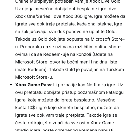
Online Multiplayer, potreban vam je Xbox Live Gold.
Uz njega mesečno dobijate 4 besplatne igre, dve
Xbox One/Series i dve Xbox 360 igre. Igre možete da
igrate sve dok traje pretplata, kada ona istekne, igre
se zaključavaju, sve dok ponovo ne uplatite Gold.
Takođe uz Gold dobijate popuste na Microsoft Store-
u. Preporuka da se uzima na različitim online shop-
ovima i da se Redeem-uje na konzoli (Uđete na
Microsoft Store, otvorite bočni meni i na dnu liste
imate Redeem). Takođe Gold je povoljan na Turskom
Microsoft Store-u.
Xbox Game Pass:
Ili poznatije kao Netflix za igre. Uz
ovu pretplatu dobijate pristup pozamašnom katalogu
igara, koje možete da igrate besplatno. Mesečno
košta 10$ i igre koje skinete besplatno, možete da
igrate sve dok vam traje pretplata. Takođe igre se
često rotiraju, što znači da sve osim Xbox Game
Studio igara, posle određenog vremena napusti