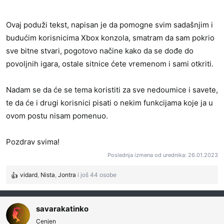
Ovaj poduži tekst, napisan je da pomogne svim sadašnjim i
budućim korisnicima Xbox konzola, smatram da sam pokrio
sve bitne stvari, pogotovo načine kako da se dođe do
povoljnih igara, ostale sitnice ćete vremenom i sami otkriti.
Nadam se da će se tema koristiti za sve nedoumice i savete,
te da će i drugi korisnici pisati o nekim funkcijama koje ja u
ovom postu nisam pomenuo.
Pozdrav svima!
Poslednja izmena od urednika:
26.01.2023
vidard
,
Nista
,
Jontra
i još 44 osobe
R
e
a
g
savarakatinko
o
Cenjen