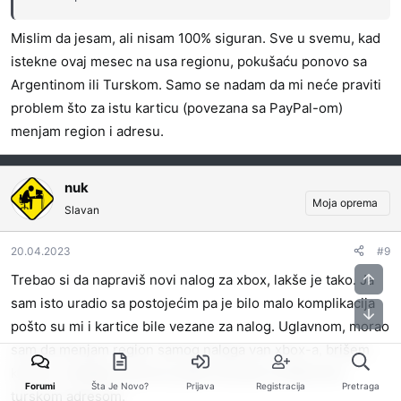
Mislim da jesam, ali nisam 100% siguran. Sve u svemu, kad
istekne ovaj mesec na usa regionu, pokušaću ponovo sa
Argentinom ili Turskom. Samo se nadam da mi neće praviti
problem što za istu karticu (povezana sa PayPal-om)
menjam region i adresu.
nuk
Moja oprema
Slavan
20.04.2023
#9
Trebao si da napraviš novi nalog za xbox, lakše je tako. Ja
sam isto uradio sa postojećim pa je bilo malo komplikacija
pošto su mi i kartice bile vezane za nalog. Uglavnom, morao
sam da menjam region samog naloga van xbox-a, brišem
kartice i dodajem ponovo preko konzole sa fiktivnom
Forumi
Šta Je Novo?
Prijava
Registracija
Pretraga
turskom adresom.