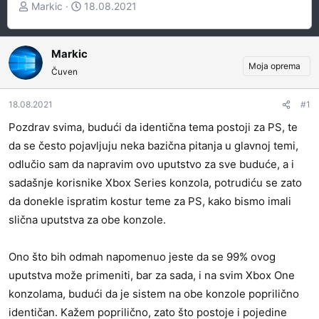
Z
D
Markic
18.08.2021
a
a
č
t
e
u
Markic
Moja oprema
t
m
Čuven
n
p
i
o
18.08.2021
#1
k
k
Pozdrav svima, budući da identična tema postoji za PS, te
t
r
da se često pojavljuju neka bazična pitanja u glavnoj temi,
e
e
m
t
odlučio sam da napravim ovo uputstvo za sve buduće, a i
e
a
sadašnje korisnike Xbox Series konzola, potrudiću se zato
n
da donekle ispratim kostur teme za PS, kako bismo imali
j
slična uputstva za obe konzole.
a
Ono što bih odmah napomenuo jeste da se 99% ovog
uputstva može primeniti, bar za sada, i na svim Xbox One
konzolama, budući da je sistem na obe konzole poprilično
identičan. Kažem poprilično, zato što postoje i pojedine