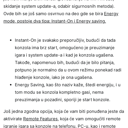
skidanje system update-a, odabir sigurnosnih metoda).
Ovde bih se još samo osvrnuo na deo gde se bira
Energy
mode, postoje dva tipa: Instant-On i Energy saving.
Instant-On je svakako preporučljiv, budući da tada
konzola ima brz start, omogućeno je preuzimanje
igara i system update-a i kad je konzola ugašena.
Takođe, napomenuo bih, budući da je bilo pitanja,
potpuno je normalno da u ovom režimu ponekad radi
hlađenje konzole, iako je ona ugašena.
Energy Saving, kao što naziv kaže, štedi energiju, i u
tom modu se konzola kompletno gasi, nema
preuzimanja u pozadini, sporiji je start konzole.
Još jedna zgodna opcija, koja će vam biti ponuđena jeste da
aktivirate
Remote Features,
koja će vam omogućiti remote
igranje igara sa konzole na telefonu, PC-u, kao i remote