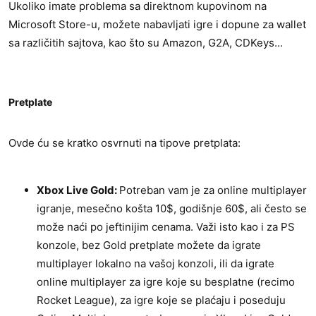
Ukoliko imate problema sa direktnom kupovinom na
Microsoft Store-u, možete nabavljati igre i dopune za wallet
sa različitih sajtova, kao što su Amazon, G2A, CDKeys...
Pretplate​
Ovde ću se kratko osvrnuti na tipove pretplata:
Xbox Live Gold:
Potreban vam je za online multiplayer
igranje, mesečno košta 10$, godišnje 60$, ali često se
može naći po jeftinijim cenama. Važi isto kao i za PS
konzole, bez Gold pretplate možete da igrate
multiplayer lokalno na vašoj konzoli, ili da igrate
online multiplayer za igre koje su besplatne (recimo
Rocket League), za igre koje se plaćaju i poseduju