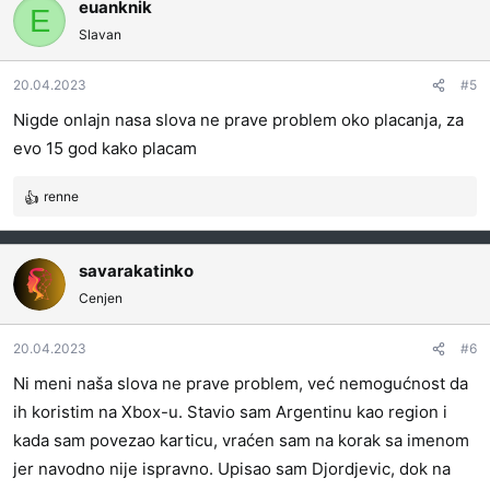
g
euanknik
E
o
Slavan
v
a
20.04.2023
#5
n
j
Nigde onlajn nasa slova ne prave problem oko placanja, za
a
evo 15 god kako placam
:
renne
R
e
a
g
savarakatinko
o
Cenjen
v
a
20.04.2023
#6
n
j
Ni meni naša slova ne prave problem, već nemogućnost da
a
ih koristim na Xbox-u. Stavio sam Argentinu kao region i
:
kada sam povezao karticu, vraćen sam na korak sa imenom
jer navodno nije ispravno. Upisao sam Djordjevic, dok na