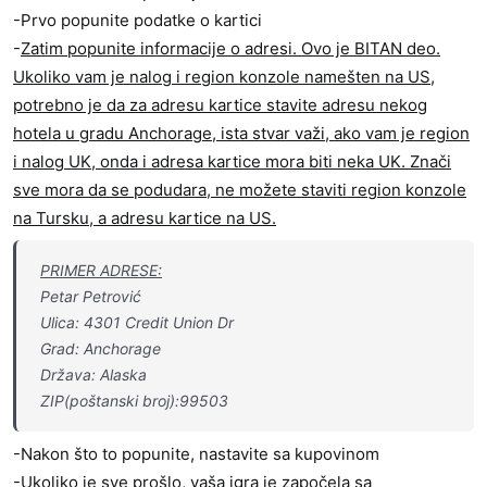
-Prvo popunite podatke o kartici
-
Zatim popunite informacije o adresi. Ovo je BITAN deo.
Ukoliko vam je nalog i region konzole namešten na US,
potrebno je da za adresu kartice stavite adresu nekog
hotela u gradu Anchorage, ista stvar važi, ako vam je region
i nalog UK, onda i adresa kartice mora biti neka UK. Znači
sve mora da se podudara, ne možete staviti region konzole
na Tursku, a adresu kartice na US.
PRIMER ADRESE:
Petar Petrović
Ulica: 4301 Credit Union Dr
Grad: Anchorage
Država: Alaska
ZIP(poštanski broj):99503
-Nakon što to popunite, nastavite sa kupovinom
-Ukoliko je sve prošlo, vaša igra je započela sa