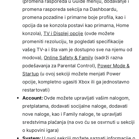
(promena rasporeda u Guide meniju, dodavanje i
promena rasporeda sekcija na Dashboardu,
promena pozadine i primarne boje profila, kao i
opcija da se konzola postavi kao primarna, Home
konzola),
TV i Displej opcije
(ovde možete
promeniti rezoluciju, te pogledati specifikacije
vašeg TV-a i šta vam je dostupno sve na njemu od
modova),
Online Safety & Family
(sadrži razna
podešavanja za Parental Control),
Power Mode &
Startup
(u ovoj sekciji možete menjati Power
opcije, kompletno ugasiti Xbox ili ga jednostavno
restartovati)
Account:
Ovde možete upravljati vašim nalogom,
pretplatama, dodavati socijalne naloge, dodavati
nove naloge, kao i Family naloge, te upravljati
sredstvima plaćanja (na ovo ću se osvrnuti u sekciji
o kupovini igara)
System:
U ovoj sekciji možete saznati informacije o