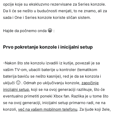
opcije koje su ekskluzvno rezervisane za Series konzole.
Da li će se nešto u budućnosti menjati, to ne znamo, ali za
sada i One i Series konzole koriste sličan sistem.
😀
Hajde da počnemo onda
:
Prvo pokretanje konzole i inicijalni setup​
-Nakon što ste konzolu izvadili iz kutije, povezali je sa
vašim TV-om, ubacili baterije u kontroler (tematikom
baterija baviću se nešto kasnije), red je da se konzola i
🙂
uključi
. Odmah po uključivanju konzole,
započinje
inicijalni setup
, koji se na ovoj generaciji razlikuje, što će
eventualno primetiti poneki Xbox fan. Razlika je u tome što
se na ovoj generaciji, inicijalni setup primarno radi, ne na
konzoli,
već na vašem mobilnom telefonu
. Za ljude koji žele,