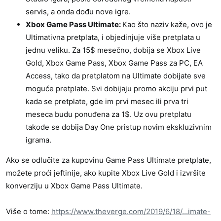
servis, a onda dođu nove igre.
Xbox Game Pass Ultimate:
Kao što naziv kaže, ovo je
Ultimativna pretplata, i objedinjuje više pretplata u
jednu veliku. Za 15$ mesečno, dobija se Xbox Live
Gold, Xbox Game Pass, Xbox Game Pass za PC, EA
Access, tako da pretplatom na Ultimate dobijate sve
moguće pretplate. Svi dobijaju promo akciju prvi put
kada se pretplate, gde im prvi mesec ili prva tri
meseca budu ponuđena za 1$. Uz ovu pretplatu
takođe se dobija Day One pristup novim ekskluzivnim
igrama.
Ako se odlučite za kupovinu Game Pass Ultimate pretplate,
možete proći jeftinije, ako kupite Xbox Live Gold i izvršite
konverziju u Xbox Game Pass Ultimate.
Više o tome:
https://www.theverge.com/2019/6/18/...imate-