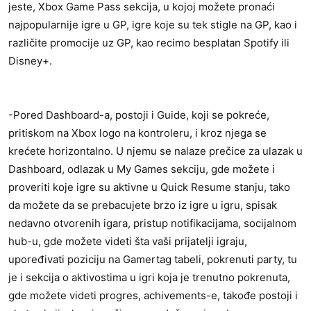
jeste, Xbox Game Pass sekcija, u kojoj možete pronaći
najpopularnije igre u GP, igre koje su tek stigle na GP, kao i
različite promocije uz GP, kao recimo besplatan Spotify ili
Disney+.
-Pored Dashboard-a, postoji i Guide, koji se pokreće,
pritiskom na Xbox logo na kontroleru, i kroz njega se
krećete horizontalno. U njemu se nalaze prečice za ulazak u
Dashboard, odlazak u My Games sekciju, gde možete i
proveriti koje igre su aktivne u Quick Resume stanju, tako
da možete da se prebacujete brzo iz igre u igru, spisak
nedavno otvorenih igara, pristup notifikacijama, socijalnom
hub-u, gde možete videti šta vaši prijatelji igraju,
upoređivati poziciju na Gamertag tabeli, pokrenuti party, tu
je i sekcija o aktivostima u igri koja je trenutno pokrenuta,
gde možete videti progres, achivements-e, takođe postoji i