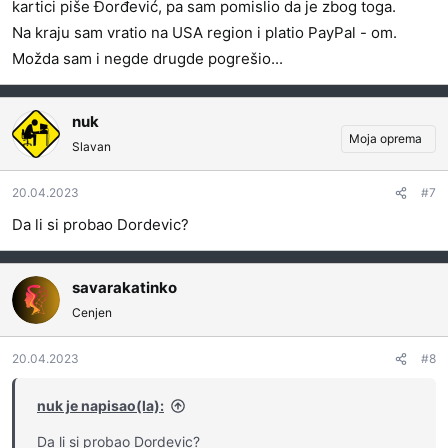
kartici piše Đorđević, pa sam pomislio da je zbog toga.
Na kraju sam vratio na USA region i platio PayPal - om.
Možda sam i negde drugde pogrešio...
nuk
Moja oprema
Slavan
20.04.2023
#7
Da li si probao Dordevic?
savarakatinko
Cenjen
20.04.2023
#8
nuk je napisao(la):
Da li si probao Dordevic?