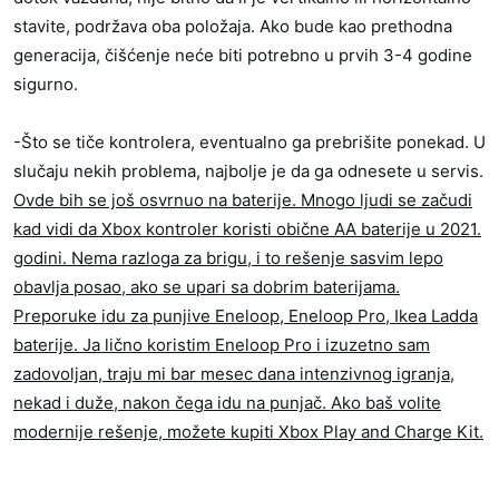
stavite, podržava oba položaja. Ako bude kao prethodna
generacija, čišćenje neće biti potrebno u prvih 3-4 godine
sigurno.
-Što se tiče kontrolera, eventualno ga prebrišite ponekad. U
slučaju nekih problema, najbolje je da ga odnesete u servis.
Ovde bih se još osvrnuo na baterije. Mnogo ljudi se začudi
kad vidi da Xbox kontroler koristi obične AA baterije u 2021.
godini. Nema razloga za brigu, i to rešenje sasvim lepo
obavlja posao, ako se upari sa dobrim baterijama.
Preporuke idu za punjive Eneloop, Eneloop Pro, Ikea Ladda
baterije. Ja lično koristim Eneloop Pro i izuzetno sam
zadovoljan, traju mi bar mesec dana intenzivnog igranja,
nekad i duže, nakon čega idu na punjač. Ako baš volite
modernije rešenje, možete kupiti Xbox Play and Charge Kit.