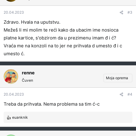
v
a
20.04.2023
#3
n
j
Zdravo. Hvala na uputstvu.
a
Mežeš li mi molim te reći kako da ubacim ime nosioca
:
platne kartice, s'obzirom da u prezimenu imam đ i ć?
Vraća me na konzoli na to jer ne prihvata d umesto đ i c
umesto ć.
renne
Moja oprema
Čuven
20.04.2023
#4
Treba da prihvata. Nema problema sa tim ć-c
euanknik
R
e
a