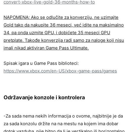
convert-xbox-live-gold-36-months-how-to
NAPOMENA: Ako se odlučite za konverziju, ne uzimajte
Gold tako da nakupite 36 meseci, već idite na maksimalno
34, pa onda uzmite GPU, i dobićete 35 meseci GPU
pretplate. Takođe konverzija radi samo za naloge koji nisu
imali nikad aktiviran Game Pass Ultimate.
Spisak igara u Game Pass biblioteci:
https://www.xbox.com/en-US/xbox-game-pass/games
Održavanje konzole i kontrolera​
-Za sada nema nekih informacija o ovome, najbitnije je da
za sada konzolu držite na na mestu na kojem ima dobar
dotok vazduha, nije bitno da li je vertikalno ili horizontalno