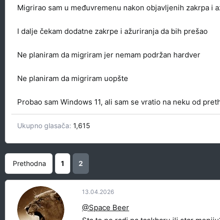
t
r
Migrirao sam u međuvremenu nakon objavljenih zakrpa i a
e
e
m
t
I dalje čekam dodatne zakrpe i ažuriranja da bih prešao
e
a
n
Ne planiram da migriram jer nemam podržan hardver
j
a
Ne planiram da migriram uopšte
Probao sam Windows 11, ali sam se vratio na neku od preth
Ukupno glasača
1,615
Prethodna
1
2
13.04.2026
@Space Beer