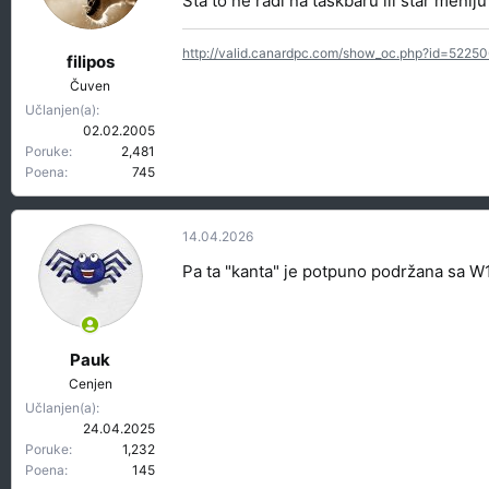
Sta to ne radi na taskbaru ili star meniju
http://valid.canardpc.com/show_oc.php?id=52250
filipos
Čuven
Učlanjen(a)
02.02.2005
Poruke
2,481
Poena
745
14.04.2026
Pa ta "kanta" je potpuno podržana sa W
Pauk
Cenjen
Učlanjen(a)
24.04.2025
Poruke
1,232
Poena
145