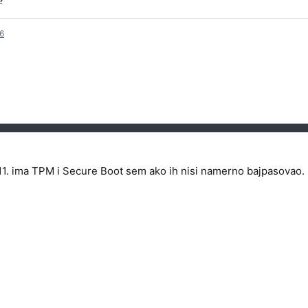
?
6
11. ima TPM i Secure Boot sem ako ih nisi namerno bajpasovao.