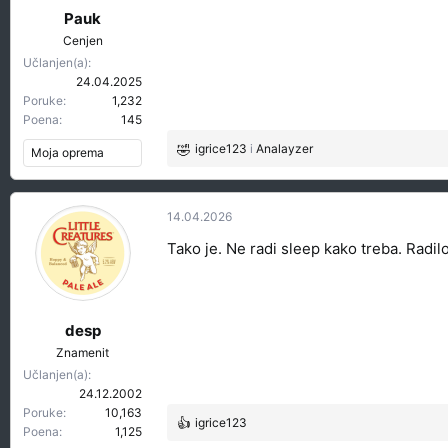
a
Pauk
:
Cenjen
Učlanjen(a)
24.04.2025
Poruke
1,232
Poena
145
igrice123
i
Analayzer
Moja oprema
R
e
a
g
14.04.2026
o
Tako je. Ne radi sleep kako treba. Radi
v
a
n
j
a
desp
:
Znamenit
Učlanjen(a)
24.12.2002
Poruke
10,163
igrice123
R
Poena
1,125