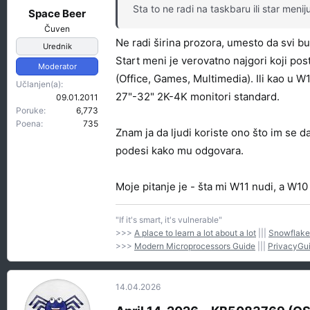
Sta to ne radi na taskbaru ili star menij
a
Space Beer
:
Čuven
Ne radi širina prozora, umesto da svi bud
Urednik
Start meni je verovatno najgori koji po
Moderator
(Office, Games, Multimedia). Ili kao u W
Učlanjen(a)
27"-32" 2K-4K monitori standard.
09.01.2011
Poruke
6,773
Poena
735
Znam ja da ljudi koriste ono što im se d
podesi kako mu odgovara.
Moje pitanje je - šta mi W11 nudi, a W10
"If it's smart, it's vulnerable"
>>>
A place to learn a lot about a lot
|||
Snowflake
>>>
Modern Microprocessors Guide
|||
PrivacyGu
14.04.2026