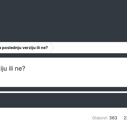
poslednju verziju ili ne?
u ili ne?
Glasovi:
363
2