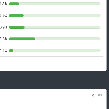
1.3%
5.9%
6.9%
8.8%
4.6%
#31