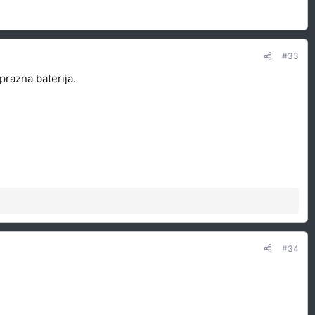
#33
prazna baterija.
#34