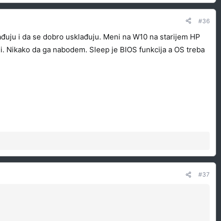
#36
ađuju i da se dobro usklađuju. Meni na W10 na starijem HP
di. Nikako da ga nabodem. Sleep je BIOS funkcija a OS treba
#37