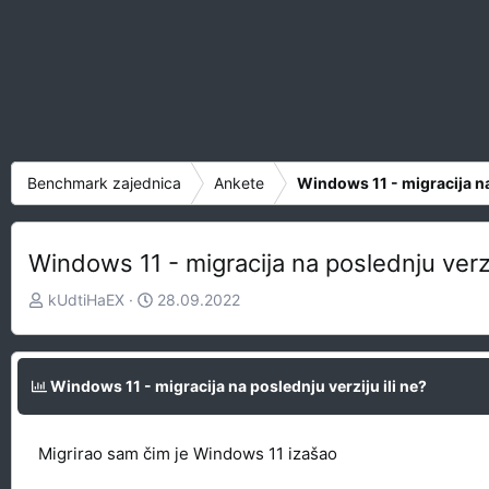
Benchmark zajednica
Ankete
Windows 11 - migracija na 
Windows 11 - migracija na poslednju verzij
Z
D
kUdtiHaEX
28.09.2022
a
a
č
t
e
u
Windows 11 - migracija na poslednju verziju ili ne?
t
m
n
p
i
o
Migrirao sam čim je Windows 11 izašao
k
k