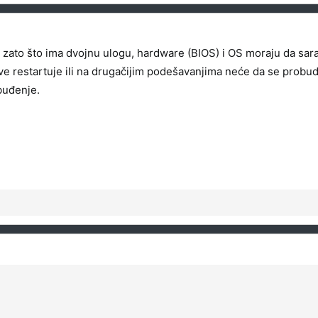
 zato što ima dvojnu ulogu, hardware (BIOS) i OS moraju da sar
sve restartuje ili na drugačijim podešavanjima neće da se probu
 buđenje.