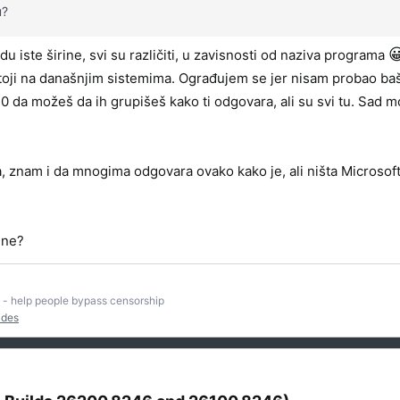
u?

u iste širine, svi su različiti, u zavisnosti od naziva programa
stoji na današnjim sistemima. Ograđujem se jer nisam probao baš
10 da možeš da ih grupišeš kako ti odgovara, ali su svi tu. Sad 
a, znam i da mnogima odgovara ovako kako je, ali ništa Microsoft
 ne?
- help people bypass censorship
ides