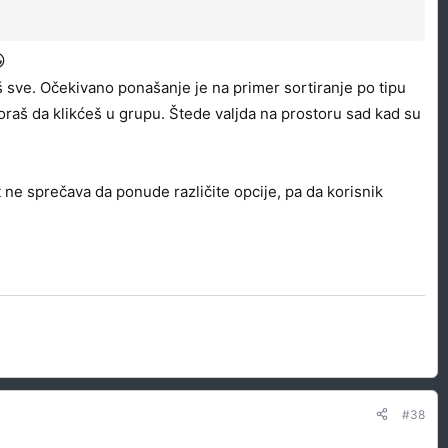

 sve. Očekivano ponašanje je na primer sortiranje po tipu
moraš da klikćeš u grupu. Štede valjda na prostoru sad kad su
 ne sprečava da ponude različite opcije, pa da korisnik
#38