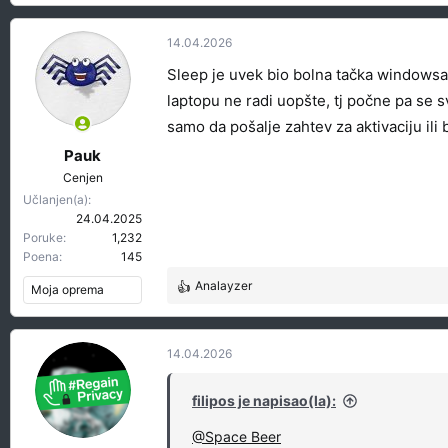
e
a
g
14.04.2026
o
Sleep je uvek bio bolna tačka windowsa
v
a
laptopu ne radi uopšte, tj počne pa se 
n
samo da pošalje zahtev za aktivaciju ili
j
a
Pauk
:
Cenjen
Učlanjen(a)
24.04.2025
Poruke
1,232
Poena
145
Analayzer
Moja oprema
R
e
a
g
14.04.2026
o
v
filipos je napisao(la):
a
n
@Space Beer
j