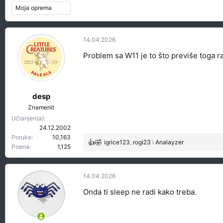
Moja oprema
14.04.2026
Problem sa W11 je to što previše toga ra
desp
Znamenit
Učlanjen(a)
24.12.2002
Poruke
10,163
igrice123
,
rogi23
i
Analayzer
R
Poena
1,125
e
a
g
14.04.2026
o
Onda ti sleep ne radi kako treba.
v
a
n
j