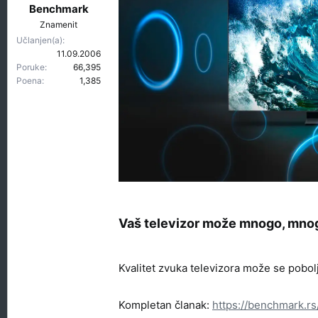
t
r
Benchmark
e
e
Znamenit
m
t
Učlanjen(a)
e
a
11.09.2006
n
Poruke
66,395
j
Poena
1,385
a
Vaš televizor može mnogo, mnogo
Kvalitet zvuka televizora može se pobo
Kompletan članak:
https://benchmark.r