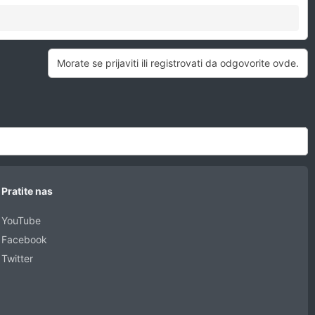
Morate se prijaviti ili registrovati da odgovorite ovde.
Pratite nas
YouTube
Facebook
Twitter