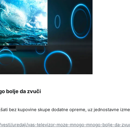
 bolje da zvuči​
ljšati bez kupovine skupe dodatne opreme, uz jednostavne izme
s/vesti/uredaji/vas-televizor-moze-mnogo-mnogo-bolje-da-zvuc