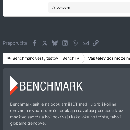
benes-m
R
e
a
g
o
v
Facebook
X
Bluesky
LinkedIn
WhatsApp
Imejl
Link
Preporučite:
a
n
j
📢 Benchmark vesti, testovi i BenchTV
Vaš televizor može 
a
:
Benchmark sajt je najpopularniji ICT medij u Srbiji koji na
dnevnom nivou informiše, edukuje i savetuje posetioce kroz
mnoštvo sadržaja koji pokrivaju kako lokalno tržiste, tako i
globalne trendove.