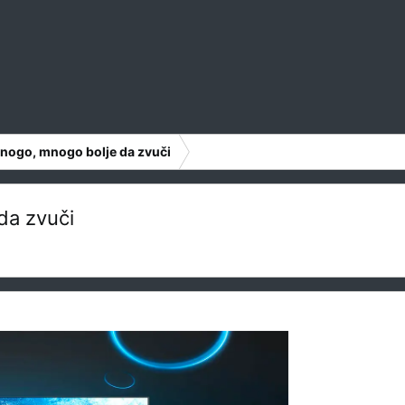
mnogo, mnogo bolje da zvuči
da zvuči