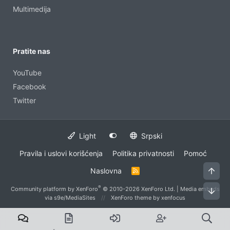
Multimedija
Pratite nas
YouTube
Facebook
Twitter
Light
Srpski
Pravila i uslovi korišćenja
Politika privatnosti
Pomoć
Vrh
Naslovna
R
S
S
®
Community platform by XenForo
© 2010-2026 XenForo Ltd.
|
Media embeds
Dno
via s9e/MediaSites
XenForo theme
by xenfocus