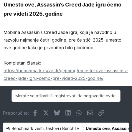
Umesto ove, Assassin’s Creed Jade igru ćemo
pre videti 2025. godine​
Mobilna Assassin’s Creed Jade igra, koja je navodno u
razvoju najmanje četiri godine, pre će stići 2025, umesto
ove godine kako je prvobitno bilo planirano
Kompletan članak:
https://benchmark.rs/vesti/gejming/umesto-ove-assassins-
creed-jade-igru-cemo-pre-videti-2025-godine/
Morate se prijaviti ili registrovati da odgovorite ovde.
Facebook
X
Bluesky
LinkedIn
WhatsApp
Imejl
Link
Preporučite:
📢 Benchmark vesti, testovi i BenchTV
Umesto ove, Assassin’s