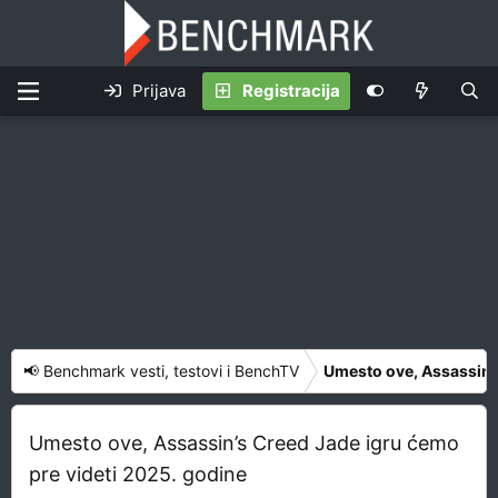
Prijava
Registracija
📢 Benchmark vesti, testovi i BenchTV
Umesto ove, Assassin’s
Umesto ove, Assassin’s Creed Jade igru ćemo
pre videti 2025. godine