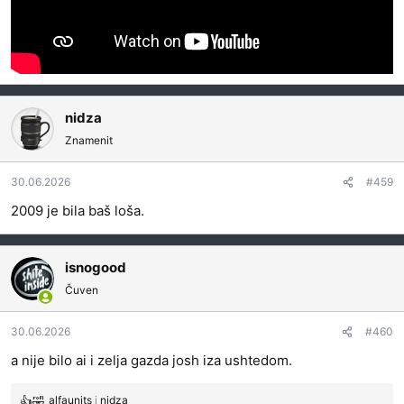
nidza
Znamenit
30.06.2026
#459
2009 je bila baš loša.
isnogood
Čuven
30.06.2026
#460
a nije bilo ai i zelja gazda josh iza ushtedom.
alfaunits
i
nidza