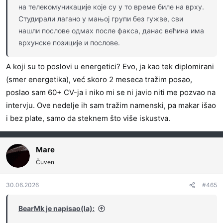
на телекомуникације које су у то време биле на врху.
Студирали лагано у мањој групи без гужве, сви
нашли послове одмах после факса, данас већина има
врхунске позиције и послове.
A koji su to poslovi u energetici? Evo, ja kao tek diplomirani
(smer energetika), već skoro 2 meseca tražim posao,
poslao sam 60+ CV-ja i niko mi se ni javio niti me pozvao na
intervju. Ove nedelje ih sam tražim namenski, pa makar išao
i bez plate, samo da steknem što više iskustva.
Mare
Čuven
30.06.2026
#465
BearMk je napisao(la):