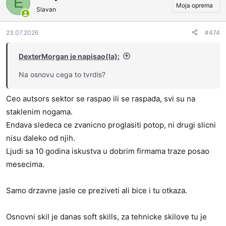
E
Moja oprema
Slavan
23.07.2026
#474
DexterMorgan je napisao(la):
Na osnovu cega to tvrdis?
Ceo autsors sektor se raspao ili se raspada, svi su na
staklenim nogama.
Endava sledeca ce zvanicno proglasiti potop, ni drugi slicni
nisu daleko od njih.
Ljudi sa 10 godina iskustva u dobrim firmama traze posao
mesecima.
Samo drzavne jasle ce preziveti ali bice i tu otkaza.
Osnovni skil je danas soft skills, za tehnicke skilove tu je