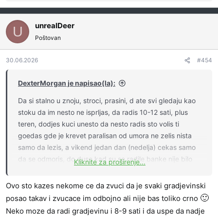
e
a
g
unrealDeer
U
o
Poštovan
v
a
30.06.2026
#454
n
j
a
DexterMorgan je napisao(la):
:
Da si stalno u znoju, stroci, prasini, d ate svi gledaju kao
stoku da im nesto ne isprljas, da radis 10-12 sati, plus
teren, dodjes kuci unesto da nesto radis sto volis ti
goedas gde je krevet paralisan od umora ne zelis nista
samo da lezis, a vikend jedan dan (nedelja) cekas samo
da se odmoris, do duse kad su se radile banke nije bilo
Kliknite za proširenje...
slobodnih dana, svaki dan cepanje ili gazda placa penale
🙂
ako zakasni.
Ovo sto kazes nekome ce da zvuci da je svaki gradjevinski
🙂
posao takav i zvucace im odbojno ali nije bas toliko crno
Neko moze da radi gradjevinu i 8-9 sati i da uspe da nadje