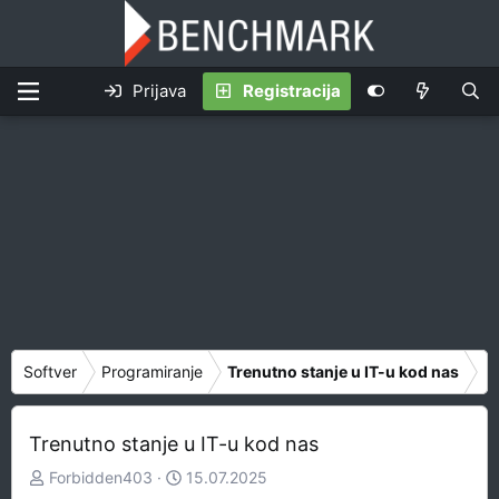
Prijava
Registracija
Softver
Programiranje
Trenutno stanje u IT-u kod nas
Trenutno stanje u IT-u kod nas
Z
D
Forbidden403
15.07.2025