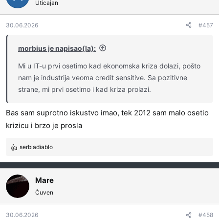
Uticajan
30.06.2026
#457
morbius je napisao(la):
Mi u IT-u prvi osetimo kad ekonomska kriza dolazi, pošto
nam je industrija veoma credit sensitive. Sa pozitivne
strane, mi prvi osetimo i kad kriza prolazi.
Bas sam suprotno iskustvo imao, tek 2012 sam malo osetio
krizicu i brzo je prosla
serbiadiablo
R
e
a
g
Mare
o
Čuven
v
a
30.06.2026
#458
n