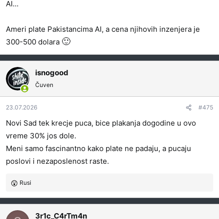
AI...
Ameri plate Pakistancima AI, a cena njihovih inzenjera je
🙂
300-500 dolara
isnogood
Čuven
23.07.2026
#475
Novi Sad tek krecje puca, bice plakanja dogodine u ovo
vreme 30% jos dole.
Meni samo fascinantno kako plate ne padaju, a pucaju
poslovi i nezaposlenost raste.
Rusi
R
e
a
g
3r1c_C4rTm4n