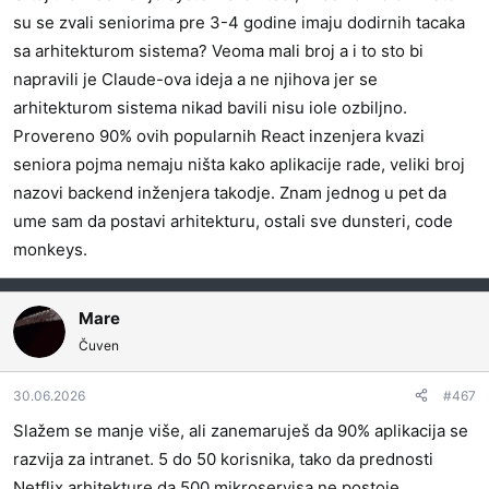
a
su se zvali seniorima pre 3-4 godine imaju dodirnih tacaka
:
sa arhitekturom sistema? Veoma mali broj a i to sto bi
napravili je Claude-ova ideja a ne njihova jer se
arhitekturom sistema nikad bavili nisu iole ozbiljno.
Provereno 90% ovih popularnih React inzenjera kvazi
seniora pojma nemaju ništa kako aplikacije rade, veliki broj
nazovi backend inženjera takodje. Znam jednog u pet da
ume sam da postavi arhitekturu, ostali sve dunsteri, code
monkeys.
Mare
Čuven
30.06.2026
#467
Slažem se manje više, ali zanemaruješ da 90% aplikacija se
razvija za intranet. 5 do 50 korisnika, tako da prednosti
Netflix arhitekture da 500 mikroservisa ne postoje.