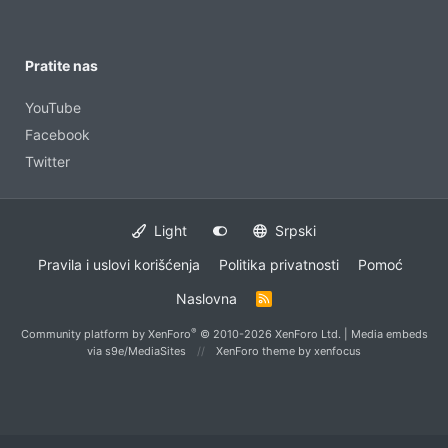
Pratite nas
YouTube
Facebook
Twitter
Light
Srpski
Pravila i uslovi korišćenja
Politika privatnosti
Pomoć
Naslovna
R
S
S
®
Community platform by XenForo
© 2010-2026 XenForo Ltd.
|
Media embeds
via s9e/MediaSites
XenForo theme
by xenfocus