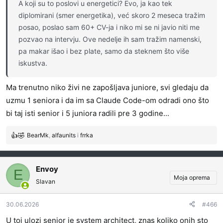
A koji su to poslovi u energetici? Evo, ja kao tek
diplomirani (smer energetika), već skoro 2 meseca tražim
posao, poslao sam 60+ CV-ja i niko mi se ni javio niti me
pozvao na intervju. Ove nedelje ih sam tražim namenski,
pa makar išao i bez plate, samo da steknem što više
iskustva.
Ma trenutno niko živi ne zapošljava juniore, svi gledaju da
uzmu 1 seniora i da im sa Claude Code-om odradi ono što
bi taj isti senior i 5 juniora radili pre 3 godine...
BearMk
,
alfaunits
i
frrka
R
e
a
g
Envoy
E
o
Moja oprema
Slavan
v
a
30.06.2026
#466
n
j
U toj ulozi senior je system architect, znas koliko onih sto