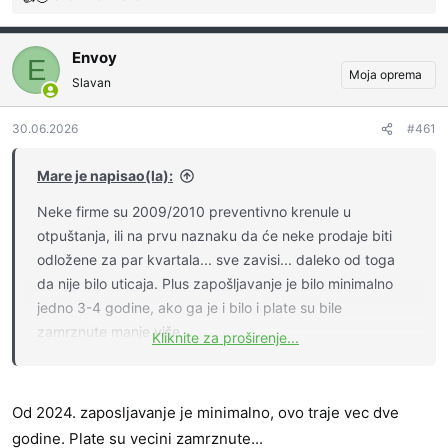
R
e
a
Envoy
g
E
Moja oprema
o
Slavan
v
a
30.06.2026
#461
n
j
a
Mare je napisao(la):
:
Neke firme su 2009/2010 preventivno krenule u
otpuštanja, ili na prvu naznaku da će neke prodaje biti
odložene za par kvartala... sve zavisi... daleko od toga
da nije bilo uticaja. Plus zapošljavanje je bilo minimalno
jedno 3-4 godine, ako ga je i bilo i plate su bile
zamrznute manje više...
Kliknite za proširenje...
Od 2024. zaposljavanje je minimalno, ovo traje vec dve
godine. Plate su vecini zamrznute...