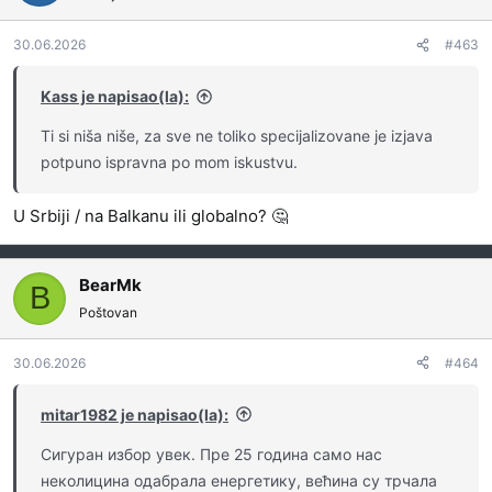
30.06.2026
#463
Kass je napisao(la):
Ti si niša niše, za sve ne toliko specijalizovane je izjava
potpuno ispravna po mom iskustvu.
U Srbiji / na Balkanu ili globalno? 🤔
BearMk
B
Poštovan
30.06.2026
#464
mitar1982 je napisao(la):
Сигуран избор увек. Пре 25 година само нас
неколицина одабрала енергетику, већина су трчала