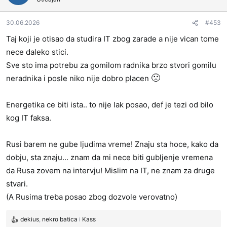
v
a
30.06.2026
#453
n
j
Taj koji je otisao da studira IT zbog zarade a nije vican tome
a
nece daleko stici.
:
Sve sto ima potrebu za gomilom radnika brzo stvori gomilu
🙁
neradnika i posle niko nije dobro placen
Energetika ce biti ista.. to nije lak posao, def je tezi od bilo
kog IT faksa.
Rusi barem ne gube ljudima vreme! Znaju sta hoce, kako da
dobju, sta znaju... znam da mi nece biti gubljenje vremena
da Rusa zovem na intervju! Mislim na IT, ne znam za druge
stvari.
(A Rusima treba posao zbog dozvole verovatno)
dekius
,
nekro batica
i
Kass
R