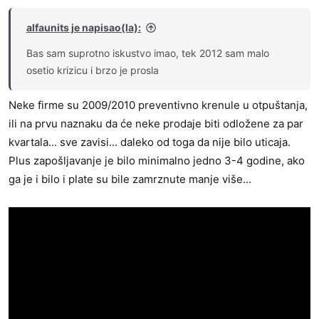
j
a
alfaunits je napisao(la):
:
Bas sam suprotno iskustvo imao, tek 2012 sam malo
osetio krizicu i brzo je prosla
Neke firme su 2009/2010 preventivno krenule u otpuštanja,
ili na prvu naznaku da će neke prodaje biti odložene za par
kvartala... sve zavisi... daleko od toga da nije bilo uticaja.
Plus zapošljavanje je bilo minimalno jedno 3-4 godine, ako
ga je i bilo i plate su bile zamrznute manje više...