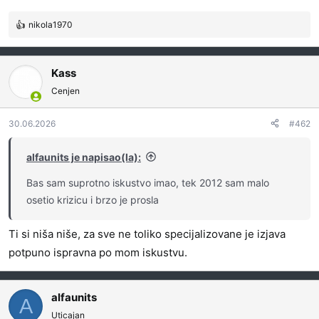
nikola1970
R
e
a
g
Kass
o
Cenjen
v
a
30.06.2026
#462
n
j
a
alfaunits je napisao(la):
:
Bas sam suprotno iskustvo imao, tek 2012 sam malo
osetio krizicu i brzo je prosla
Ti si niša niše, za sve ne toliko specijalizovane je izjava
potpuno ispravna po mom iskustvu.
alfaunits
A
Uticajan