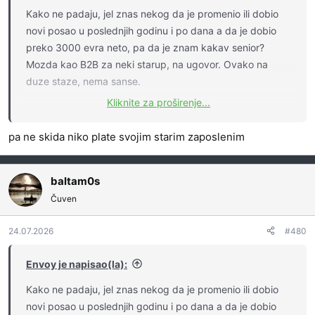
Kako ne padaju, jel znas nekog da je promenio ili dobio
novi posao u poslednjih godinu i po dana a da je dobio
preko 3000 evra neto, pa da je znam kakav senior?
Mozda kao B2B za neki starup, na ugovor. Ovako na
duze staze, nema sanse.
Kliknite za proširenje...
Svi se zapljuvavaju kako ne bi radili ispod ovoliko ili
onoliko a grcevito se drze pozicije koju imaju u firmi u
pa ne skida niko plate svojim starim zaposlenim
kojoj su zaposleni sa tim platama, sutra da ostanu bez
posla nece im se javiti niko dva meseca, ako budu imali
baltam0s
tri ponude u prvih sest meseci seci me gde sam najtanji.
Čuven
24.07.2026
#480
Envoy je napisao(la):
Kako ne padaju, jel znas nekog da je promenio ili dobio
novi posao u poslednjih godinu i po dana a da je dobio