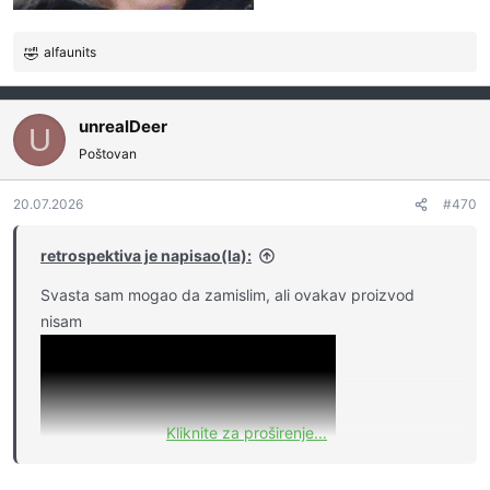
alfaunits
R
e
a
g
unrealDeer
U
o
Poštovan
v
a
20.07.2026
#470
n
j
a
retrospektiva je napisao(la):
:
Svasta sam mogao da zamislim, ali ovakav proizvod
nisam
Kliknite za proširenje...