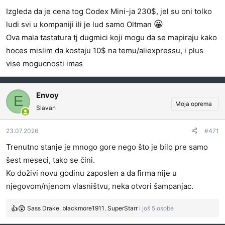
Izgleda da je cena tog Codex Mini-ja 230$, jel su oni tolko
😀
ludi svi u kompaniji ili je lud samo Oltman
Ova mala tastatura tj dugmici koji mogu da se mapiraju kako
hoces mislim da kostaju 10$ na temu/aliexpressu, i plus
vise mogucnosti imas
Envoy
E
Moja oprema
Slavan
23.07.2026
#471
Trenutno stanje je mnogo gore nego što je bilo pre samo
šest meseci, tako se čini.
Ko doživi novu godinu zaposlen a da firma nije u
njegovom/njenom vlasništvu, neka otvori šampanjac.
Sass Drake
,
blackmore1911
,
SuperStarr
i još 5 osobe
R
e