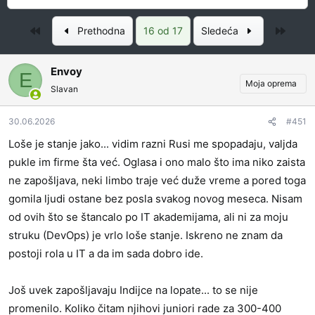
a
a
č
t
Prvo
Posle
Prethodna
16 od 17
Sledeća
e
u
t
m
n
p
Envoy
E
i
o
Moja oprema
Slavan
k
k
t
r
30.06.2026
#451
e
e
m
t
Loše je stanje jako... vidim razni Rusi me spopadaju, valjda
e
a
pukle im firme šta već. Oglasa i ono malo što ima niko zaista
n
ne zapošljava, neki limbo traje već duže vreme a pored toga
j
gomila ljudi ostane bez posla svakog novog meseca. Nisam
a
od ovih što se štancalo po IT akademijama, ali ni za moju
struku (DevOps) je vrlo loše stanje. Iskreno ne znam da
postoji rola u IT a da im sada dobro ide.
Još uvek zapošljavaju Indijce na lopate... to se nije
promenilo. Koliko čitam njihovi juniori rade za 300-400