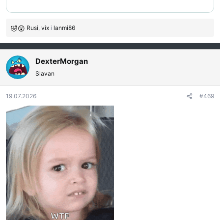
Rusi
,
vix
i
lanmi86
R
e
a
g
DexterMorgan
o
Slavan
v
a
19.07.2026
#469
n
j
a
: