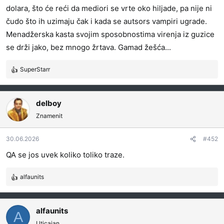
dolara, što će reći da mediori se vrte oko hiljade, pa nije ni
čudo što ih uzimaju čak i kada se autsors vampiri ugrade.
Menadžerska kasta svojim sposobnostima virenja iz guzice
se drži jako, bez mnogo žrtava. Gamad žešća...
SuperStarr
R
e
a
g
delboy
o
Znamenit
v
a
30.06.2026
#452
n
j
QA se jos uvek koliko toliko traze.
a
:
alfaunits
R
e
a
g
alfaunits
A
o
Uticajan