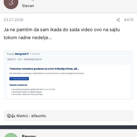
3
o
Slavan
v
a
23.07.2026
#476
n
j
Ja ne pamtim da sam ikada do sada video ovo na sajtu
a
tokom radne nedelje...
:
Markic
i
alfaunits
R
e
a
g
Envoy