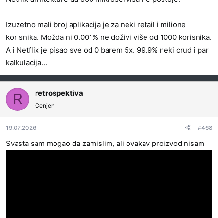
Izuzetno mali broj aplikacija je za neki retail i milione
korisnika. Možda ni 0.001% ne doživi više od 1000 korisnika.
A i Netflix je pisao sve od 0 barem 5x. 99.9% neki crud i par
kalkulacija...
retrospektiva
R
Cenjen
19.07.2026
#468
Svasta sam mogao da zamislim, ali ovakav proizvod nisam