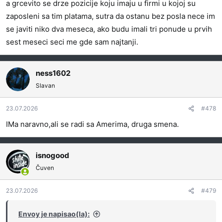
a grcevito se drze pozicije koju imaju u firmi u kojoj su
zaposleni sa tim platama, sutra da ostanu bez posla nece im
se javiti niko dva meseca, ako budu imali tri ponude u prvih
sest meseci seci me gde sam najtanji.
ness1602
Slavan
23.07.2026
#478
IMa naravno,ali se radi sa Amerima, druga smena.
isnogood
Čuven
23.07.2026
#479
Envoy je napisao(la):