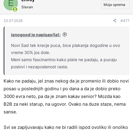
E
o
Moja oprema
Slavan
v
a
23.07.2026
#477
n
j
a
isnogood je napisao(la):
:
Novi Sad tek krecje puca, bice plakanja dogodine u ovo
vreme 30% jos dole.
Meni samo fascinantno kako plate ne padaju, a pucaju
poslovi i nezaposlenost raste.
Kako ne padaju, jel znas nekog da je promenio ili dobio novi
posao u poslednjih godinu i po dana a da je dobio preko
3000 evra neto, pa da je znam kakav senior? Mozda kao
B2B za neki starup, na ugovor. Ovako na duze staze, nema
sanse.
Svi se zapljuvavaju kako ne bi radili ispod ovoliko ili onoliko