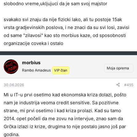
slobodno vreme,ukljujuci da je sam svoj majstor
svakako svi znaju da nije fizicki lako, ali tu postoje 15ak
vrsta gradjevinskih poslova, i ne znaci da su svi losi, zavisi
od same "zilavosi" kao sto morbius kaze, od sposobnosti
organizacije coveka i ostalo
morbius
Moja oprema
Rambo Amadeus
VIP član
30.06.2026
#455
Mi u IT-u prvi osetimo kad ekonomska kriza dolazi, pošto
nam je industrija veoma credit sensitive. Sa pozitivne
strane, mi prvi osetimo i kad kriza prolazi. Kad su tamo
2014. opet počeli da me zovu na intervjue, znao sam da
Grčka izlazi iz krize, drugima to nije postalo jasno još par
godina.