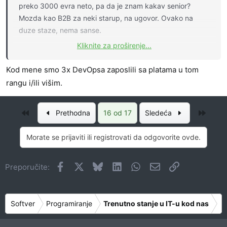
preko 3000 evra neto, pa da je znam kakav senior?
Mozda kao B2B za neki starup, na ugovor. Ovako na
duze staze, nema sanse.
Kliknite za proširenje...
Svi se zapljuvavaju kako ne bi radili ispod ovoliko ili
onoliko a grcevito se drze pozicije koju imaju u firmi u
Kod mene smo 3x DevOpsa zaposlili sa platama u tom
kojoj su zaposleni sa tim platama, sutra da ostanu bez
rangu i/ili višim.
posla nece im se javiti niko dva meseca, ako budu imali
tri ponude u prvih sest meseci seci me gde sam najtanji.
Prvo
Posle
Prethodna
16 od 17
Sledeća
Morate se prijaviti ili registrovati da odgovorite ovde.
Facebook
X
Bluesky
LinkedIn
WhatsApp
Imejl
Link
Preporučite:
Softver
Programiranje
Trenutno stanje u IT-u kod nas