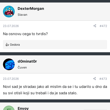
a
g
DexterMorgan
o
Slavan
v
a
23.07.2026
#472
n
j
Na osnovu cega to tvrdis?
a
:
Gedora
R
e
a
g
d0minat0r
o
Čuven
v
a
23.07.2026
#473
n
j
Novi sad je stradao jako ali mislim da se i tu udarilo u dno da
a
su svi otisli koji su trebali i da je sada stalo.
:
Envoy