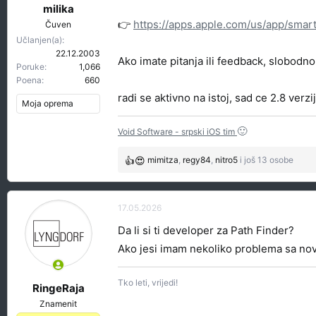
t
r
milika
e
e
👉
https://apps.apple.com/us/app/sma
Čuven
m
t
Učlanjen(a)
e
a
22.12.2003
Ako imate pitanja ili feedback, slobodno 
n
Poruke
1,066
j
Poena
660
a
radi se aktivno na istoj, sad ce 2.8 verz
Moja oprema
🙂
Void Software - srpski iOS tim
mimitza
,
regy84
,
nitro5
i još 13 osobe
R
e
a
g
17.05.2026
o
Da li si ti developer za Path Finder?
v
a
Ako jesi imam nekoliko problema sa no
n
j
Tko leti, vrijedi!
a
RingeRaja
:
Znamenit