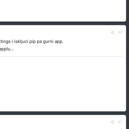
#6
ings i iskljuci pip pa gurni app.
pplu...
#7