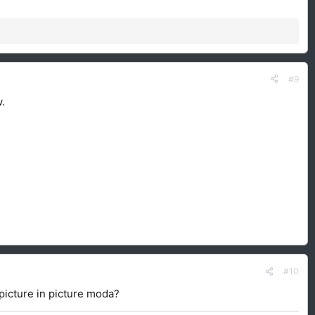
#9
.
#10
picture in picture moda?