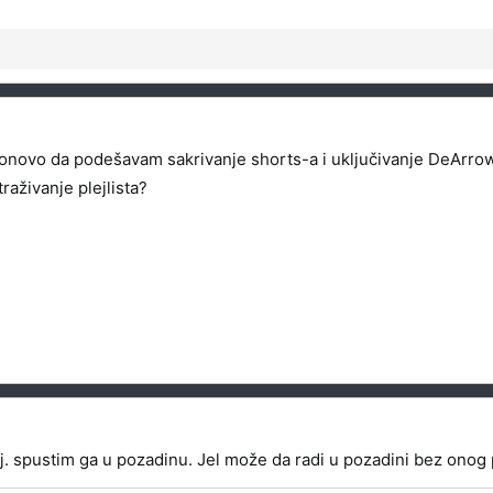
ponovo da podešavam sakrivanje shorts-a i uključivanje DeArrow
raživanje plejlista?
. spustim ga u pozadinu. Jel može da radi u pozadini bez onog 