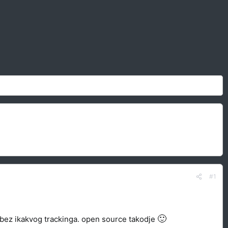
#1
🙂
bez ikakvog trackinga. open source takodje