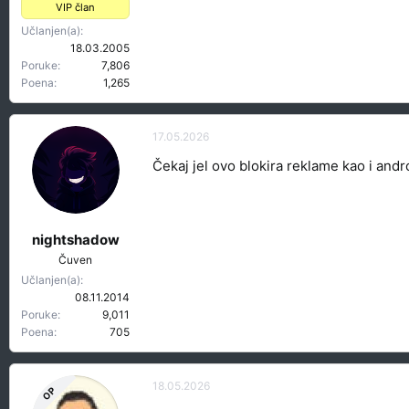
VIP član
Učlanjen(a)
18.03.2005
Poruke
7,806
Poena
1,265
17.05.2026
Čekaj jel ovo blokira reklame kao i and
nightshadow
Čuven
Učlanjen(a)
08.11.2014
Poruke
9,011
Poena
705
18.05.2026
OP