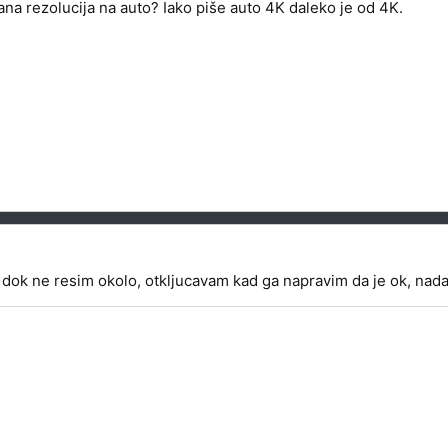
čana rezolucija na auto? Iako piše auto 4K daleko je od 4K.
dok ne resim okolo, otkljucavam kad ga napravim da je ok, nad