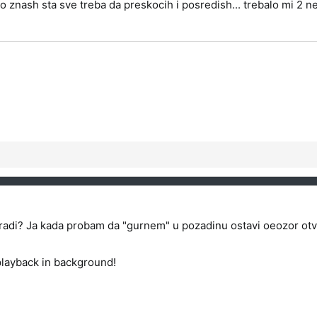
 znash sta sve treba da preskocih i posredish... trebalo mi 2 ne
a radi? Ja kada probam da "gurnem" u pozadinu ostavi oeozor ot
 playback in background!