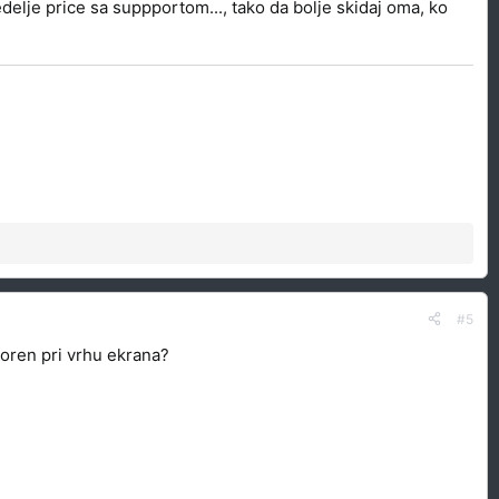
delje price sa suppportom..., tako da bolje skidaj oma, ko
#5
voren pri vrhu ekrana?