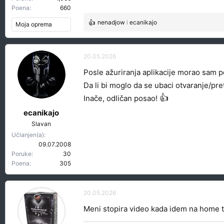
Poena
660
nenadjow
i
ecanikajo
Moja oprema
R
e
a
g
20.05.2026
o
Posle ažuriranja aplikacije morao sam 
v
a
Da li bi moglo da se ubaci otvaranje/pret
n
👍
Inače, odličan posao!
j
a
ecanikajo
:
Slavan
Učlanjen(a)
09.07.2008
Poruke
30
Poena
305
20.05.2026
Meni stopira video kada idem na home tj