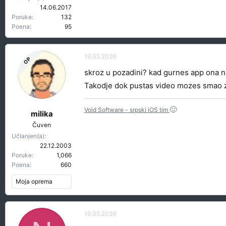
14.06.2017
Poruke
132
Poena
95
19.05.2026
OP
skroz u pozadini? kad gurnes app ona nast
Takodje dok pustas video mozes smao zak
🙂
Void Software - srpski iOS tim
milika
Čuven
Učlanjen(a)
22.12.2003
Poruke
1,066
Poena
660
Moja oprema
19.05.2026