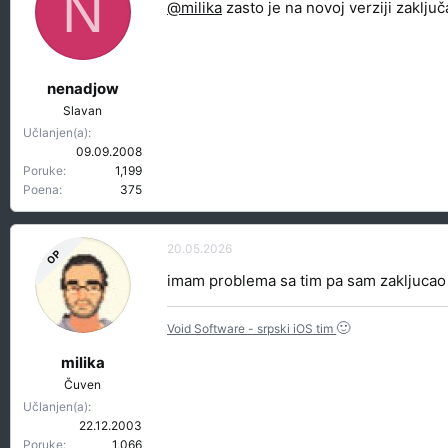
N
@milika
zasto je na novoj verziji zaklju
nenadjow
Slavan
Učlanjen(a)
09.09.2008
Poruke
1,199
Poena
375
20.05.2026
OP
imam problema sa tim pa sam zakljucao 
🙂
Void Software - srpski iOS tim
milika
Čuven
Učlanjen(a)
22.12.2003
Poruke
1,066