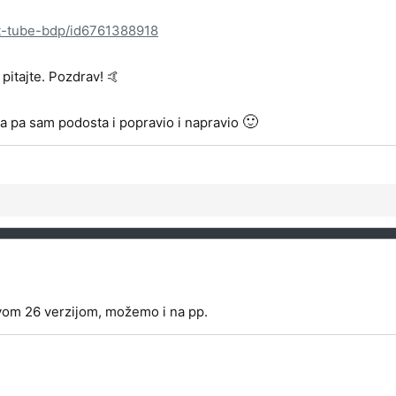
rt-tube-bdp/id6761388918
pitajte. Pozdrav! 🤙
🙂
ija pa sam podosta i popravio i napravio
vom 26 verzijom, možemo i na pp.