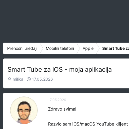
Prenosni uređaji
Mobilni telefoni
Apple
Smart Tube za
Smart Tube za iOS - moja aplikacija
Z
D
milika
17.05.2026
a
a
č
t
e
u
17.05.2026
t
m
Zdravo svima!
n
p
i
o
k
k
Razvio sam iOS/macOS YouTube klijent 