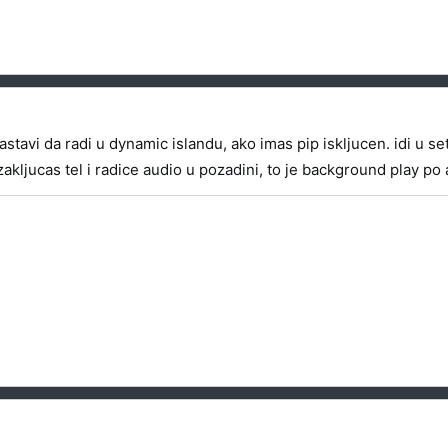
avi da radi u dynamic islandu, ako imas pip iskljucen. idi u sett
ljucas tel i radice audio u pozadini, to je background play po a