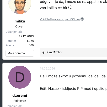
odgovor je da, i moze se na appstore ako
🙂
zna koliko ce bit
🙂
Void Software - srpski iOS tim
milika
Čuven
Učlanjen(a)
22.12.2003
Poruke
1,066
Poena
660
RandAlThor
Moja oprema
R
e
a
g
19.05.2026
D
o
Da li moze skroz u pozadinu da ide i d
v
a
n
Edit: Nasao - iskljucio PiP mod i upalio
j
a
dzeremi
:
Poštovan
Učlanjen(a)