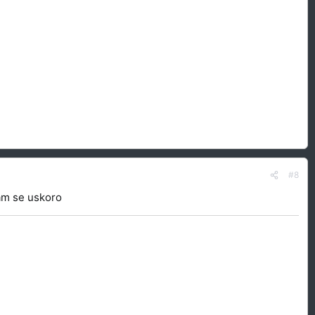
#8
am se uskoro