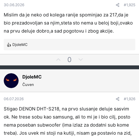
t
v
30.06.2026
#1,925
e
n
Mislim da je neko od kolega ranije spominjao za 217,da je
z
o
bio prezadovoljan sa njim,steta sto nema u beloj boji,ovako
a
g
na prvu deluje dobro,a sad pogotovu i zbog akcije.
l
a
DjoleMC
s
R
a
e
G
N
0
a
t
l
e
g
i
o
a
g
DjoleMC
v
s
a
a
Čuven
a
t
n
j
i
j
t
v
06.07.2026
#1,926
a
e
n
:
Stigao DENON DHT-S218, na prvo slusanje deluje sasvim
z
o
ok. Ne trese sobu kao samsung, ali to mi je i bio cilj, posto
a
g
nema poseban subwoofer (ima izlaz za dodatni sub kome
l
treba). Jos uvek mi stoji na kutiji, nisam ga postavio na zid,
a