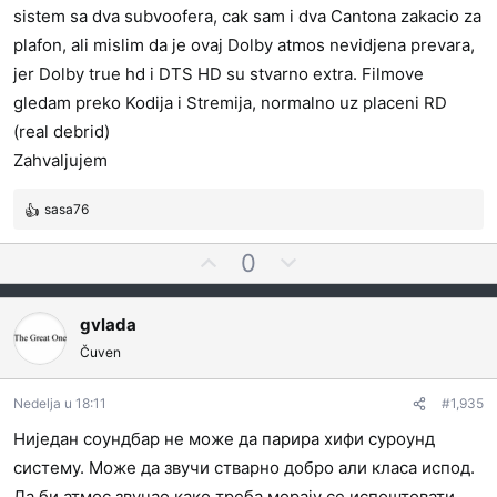
sistem sa dva subvoofera, cak sam i dva Cantona zakacio za
plafon, ali mislim da je ovaj Dolby atmos nevidjena prevara,
jer Dolby true hd i DTS HD su stvarno extra. Filmove
gledam preko Kodija i Stremija, normalno uz placeni RD
(real debrid)
Zahvaljujem
sasa76
R
e
G
N
0
a
l
e
g
o
a
g
gvlada
v
s
a
a
Čuven
a
t
n
j
i
j
t
v
Nedelja u 18:11
#1,935
a
e
n
:
Ниједан соундбар не може да парира хифи суроунд
z
o
систему. Може да звучи стварно добро али класа испод.
a
g
Да би атмос звучао како треба морају се испоштовати