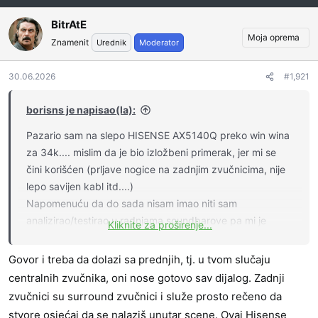
BitrAtE
Moja oprema
Znamenit
Urednik
Moderator
30.06.2026
#1,921
borisns je napisao(la):
Pazario sam na slepo HISENSE AX5140Q preko win wina
za 34k.... mislim da je bio izložbeni primerak, jer mi se
čini korišćen (prljave nogice na zadnjim zvučnicima, nije
lepo savijen kabl itd....)
Napomenuću da do sada nisam imao niti sam
analizirao/testirao u radnjama soundbarove pa mi je
Kliknite za proširenje...
iskustvo i praktično znanje vrlo usko.
Govor i treba da dolazi sa prednjih, tj. u tvom slučaju
Estetski je lep, iznenadio sam se veličinom i
centralnih zvučnika, oni nose gotovo sav dijalog. Zadnji
samogsoundbara i satelita. Takođe ne razumem što
zvučnici su surround zvučnici i služe prosto rečeno da
sateliti imaju one velike adaptere za struju (široki su za 2
stvore osjećaj da se nalaziš unutar scene. Ovaj Hisense