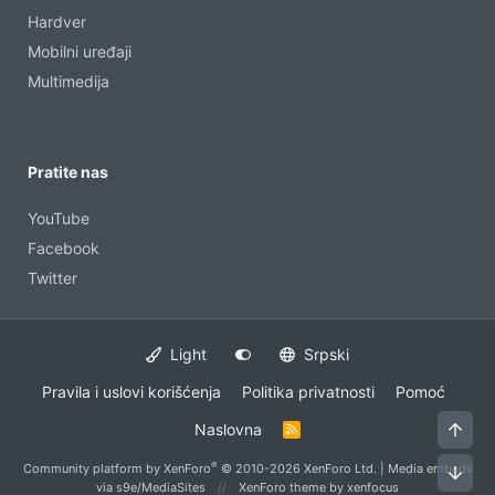
Hardver
Mobilni uređaji
Multimedija
Pratite nas
YouTube
Facebook
Twitter
Light
Srpski
Pravila i uslovi korišćenja
Politika privatnosti
Pomoć
Vrh
Naslovna
R
S
S
®
Community platform by XenForo
© 2010-2026 XenForo Ltd.
|
Media embeds
Dno
via s9e/MediaSites
XenForo theme
by xenfocus