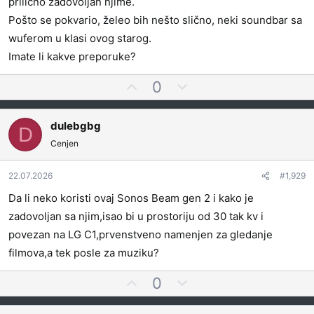
prilično zadovoljan njime.
a
g
Pošto se pokvario, želeo bih nešto slično, neki soundbar sa
l
wuferom u klasi ovog starog.
a
s
Imate li kakve preporuke?
a
G
N
0
t
l
e
i
a
g
dulebgbg
D
s
a
Cenjen
a
t
j
i
t
v
22.07.2026
#1,929
e
n
Da li neko koristi ovaj Sonos Beam gen 2 i kako je
z
o
zadovoljan sa njim,isao bi u prostoriju od 30 tak kv i
a
g
povezan na LG C1,prvenstveno namenjen za gledanje
l
filmova,a tek posle za muziku?
a
s
G
N
0
a
l
e
t
a
g