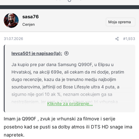
s
l
e
a
a
g
t
sasa76
s
a
i
Moja oprema
Cenjen
a
t
j
i
t
v
31.07.2026
#1,933
e
n
z
o
levca501 je napisao(la):
a
g
Ja kupio pre par dana Samsung Q990F, u Elipsu u
l
Hrvatskoj, na akciji 699e, ali cekam da mi dodje, pratim
a
dugo recenzije, kazu da je trenutno medju najboljim
s
a
sounbarovima, jeftiniji od Bose Lifesyle ultra 4 puta, a
t
sigurno nije gori 10 ak %, neznam ocekujem ga sa
i
nestrpljenjem, jer sam u Srbiji. Imam vec tri vrhunska
Kliknite za proširenje...
sistema sa AVR pojacalima Denon, Yamaha i Onkio, sa
zvucnim kutijama Mission, Canton i Bose, ali ovo sam
Imam ja Q990F , zvuk je vrhunski za filmove i serije
narucio za manju prostoriju gde bih sa unukom igrao malo
posebno kad se pusti sa dolby atmos ili DTS HD snage ima
i igrice, pa iskreno ne verujem da ce me zvuk
napretek.
impresionirati s obzirom da sam dosta upucen u te stvari,