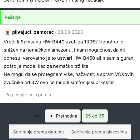
Rešenje
plivajuci_zamorac
28.03.2023
Vredi li Samsung HW-B440 uzeti za 130€? trenutno je
snižen na nemačkom amazonu, imam mogućnost da mi
donesu, verovatno je to ustvari HW-B450 ali nisam siguran,
pošto je model kao za nemačko tržište.
Ne mogu da se protegnem više, nažalost, a spram VOXovih
zvučnika od 3W ovo će mi biti simfonijski orkestar
Pogledajte celu poruku
Prvo
Prethodna
65 od 65
Sortiranje prema datumu
Sortiranje prema glasovima