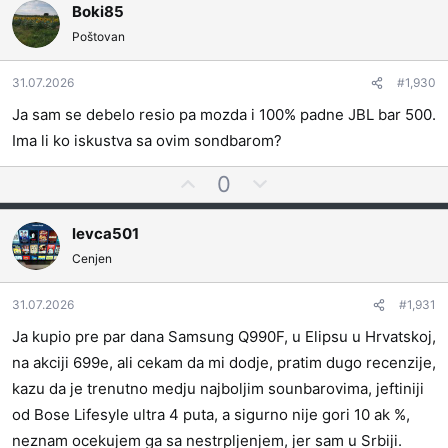
i
Boki85
s
a
Poštovan
a
t
j
i
t
v
31.07.2026
#1,930
e
n
Ja sam se debelo resio pa mozda i 100% padne JBL bar 500.
z
o
Ima li ko iskustva sa ovim sondbarom?
a
g
l
G
N
0
a
l
e
s
a
g
levca501
a
s
a
t
Cenjen
a
t
i
j
i
31.07.2026
#1,931
t
v
e
n
Ja kupio pre par dana Samsung Q990F, u Elipsu u Hrvatskoj,
z
o
na akciji 699e, ali cekam da mi dodje, pratim dugo recenzije,
a
g
kazu da je trenutno medju najboljim sounbarovima, jeftiniji
l
od Bose Lifesyle ultra 4 puta, a sigurno nije gori 10 ak %,
a
neznam ocekujem ga sa nestrpljenjem, jer sam u Srbiji.
s