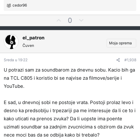
cedor96
R
e
G
N
0
a
l
e
g
o
a
g
el_patron
v
s
a
Moja oprema
a
Čuven
a
t
n
j
i
j
t
v
Sreda u 19:22
#1,938
a
e
n
:
U potrazi sam za soundbarom za dnevnu sobu. Kacio bih ga
z
o
na TCL C805 i koristio bi se najvise za filmove/serije i
a
g
YouTube.
l
a
s
E sad, u dnevnoj sobi ne postoje vrata. Postoji prolaz levo i
a
desno ka predsoblju i trpezariji pa me interesuje da li ce to i
t
kako uticati na prenos zvuka? Da li uopste ima poente
i
uzimati soundbar sa zadnjim zvucnicima s obzirom da zvuk
nece moci bas da se odbija kako bi trebalo?