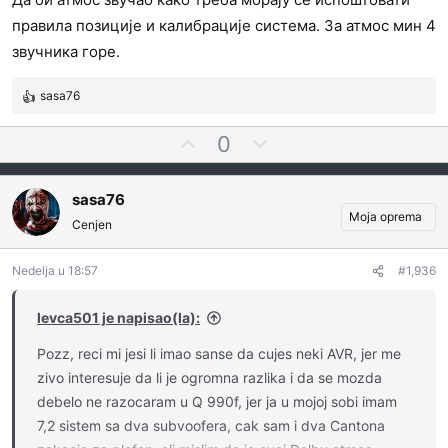
l
правила позиције и калибрације система. За атмос мин 4
a
s
звучника горе.
a
t
sasa76
R
i
e
G
N
0
a
l
e
g
o
a
g
sasa76
v
s
a
Moja oprema
a
Cenjen
a
t
n
j
i
j
t
v
Nedelja u 18:57
#1,936
a
e
n
:
z
o
levca501 je napisao(la):
a
g
Pozz, reci mi jesi li imao sanse da cujes neki AVR, jer me
l
zivo interesuje da li je ogromna razlika i da se mozda
a
debelo ne razocaram u Q 990f, jer ja u mojoj sobi imam
s
a
7,2 sistem sa dva subvoofera, cak sam i dva Cantona