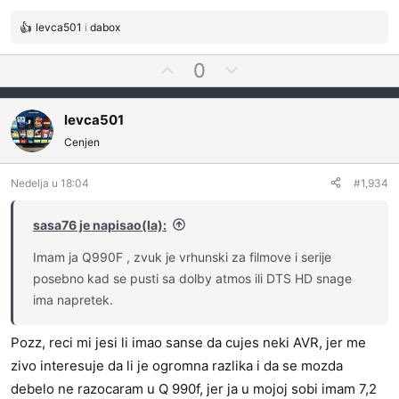
ali za 700e dobiti pristojan zvuk, hmmmm.
levca501
i
dabox
R
e
G
N
0
a
l
e
g
o
a
g
levca501
v
s
a
a
Cenjen
a
t
n
j
i
j
t
v
Nedelja u 18:04
#1,934
a
e
n
:
z
o
sasa76 je napisao(la):
a
g
Imam ja Q990F , zvuk je vrhunski za filmove i serije
l
posebno kad se pusti sa dolby atmos ili DTS HD snage
a
ima napretek.
s
a
t
Pozz, reci mi jesi li imao sanse da cujes neki AVR, jer me
i
zivo interesuje da li je ogromna razlika i da se mozda
debelo ne razocaram u Q 990f, jer ja u mojoj sobi imam 7,2