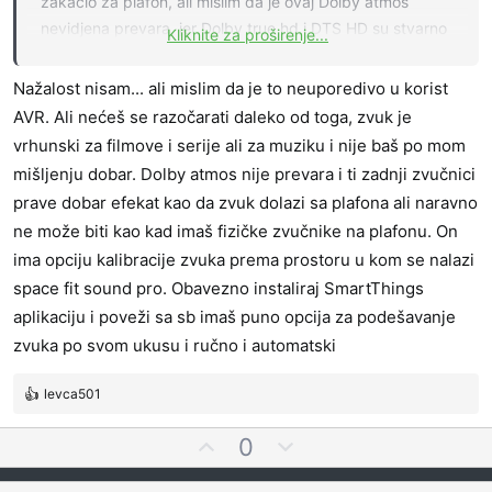
t
zakacio za plafon, ali mislim da je ovaj Dolby atmos
i
nevidjena prevara, jer Dolby true hd i DTS HD su stvarno
Kliknite za proširenje...
extra. Filmove gledam preko Kodija i Stremija, normalno
uz placeni RD (real debrid)
Nažalost nisam... ali mislim da je to neuporedivo u korist
Zahvaljujem
AVR. Ali nećeš se razočarati daleko od toga, zvuk je
vrhunski za filmove i serije ali za muziku i nije baš po mom
mišljenju dobar. Dolby atmos nije prevara i ti zadnji zvučnici
prave dobar efekat kao da zvuk dolazi sa plafona ali naravno
ne može biti kao kad imaš fizičke zvučnike na plafonu. On
ima opciju kalibracije zvuka prema prostoru u kom se nalazi
space fit sound pro. Obavezno instaliraj SmartThings
aplikaciju i poveži sa sb imaš puno opcija za podešavanje
zvuka po svom ukusu i ručno i automatski
levca501
R
e
G
N
0
a
l
e
g
o