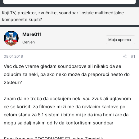
a
a
č
t
Koji TV, projektor, zvučnike, soundbar i ostale multimedijalne
e
u
komponente kupiti?
t
m
n
p
Mare011
i
o
Moja oprema
k
k
Cenjen
t
r
e
e
08.01.2019
#1
m
t
Vec duze vreme gledam soundbarove ali nikako da se
e
a
odlucim za neki, pa ako neko moze da preporuci nesto do
n
250eur?
j
a
Znam da ne treba da ocekujem neki vau zvuk ali uglavnom
ce se korisiti za filmove mrzi me da ravlacim kablove po
celom stanu za 5.1 sistem i bitno mi je da ima hdmi arc da
mogu sa daljinskim od tv da kontorlisem soundbar
Sent from my POCOPHONE F1 using Tapatalk