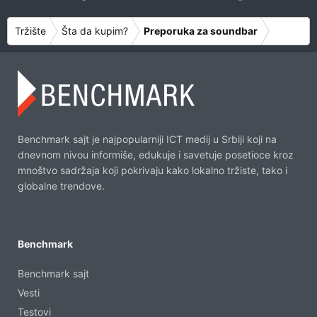
z
o
a
g
Tržište
Šta da kupim?
Preporuka za soundbar
l
a
s
a
t
i
Benchmark sajt je najpopularniji ICT medij u Srbiji koji na
dnevnom nivou informiše, edukuje i savetuje posetioce kroz
mnoštvo sadržaja koji pokrivaju kako lokalno tržiste, tako i
globalne trendove.
Benchmark
Benchmark sajt
Vesti
Testovi