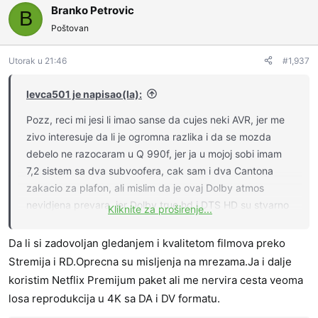
a
g
Branko Petrovic
v
B
s
a
a
Poštovan
a
t
n
j
i
j
t
v
Utorak u 21:46
#1,937
a
e
n
:
z
o
levca501 je napisao(la):
a
g
Pozz, reci mi jesi li imao sanse da cujes neki AVR, jer me
l
zivo interesuje da li je ogromna razlika i da se mozda
a
debelo ne razocaram u Q 990f, jer ja u mojoj sobi imam
s
a
7,2 sistem sa dva subvoofera, cak sam i dva Cantona
t
zakacio za plafon, ali mislim da je ovaj Dolby atmos
i
nevidjena prevara, jer Dolby true hd i DTS HD su stvarno
Kliknite za proširenje...
extra. Filmove gledam preko Kodija i Stremija, normalno
uz placeni RD (real debrid)
Da li si zadovoljan gledanjem i kvalitetom filmova preko
Zahvaljujem
Stremija i RD.Oprecna su misljenja na mrezama.Ja i dalje
koristim Netflix Premijum paket ali me nervira cesta veoma
losa reprodukcija u 4K sa DA i DV formatu.