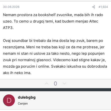
i
j
i
t
v
30.06.2026
#1,924
e
n
Nemam prostora za bookshelf zvucnike, mada bih ih rado
z
o
uzeo. To cemo u drugoj temi, kad budem menjao Altec
a
g
ATP3.
l
a
s
Ovaj soundbar bi trebalo da ima dosta lep zvuk, barem po
a
recenzijama. Meni ne treba bas koji ce da me protrese, jer
t
nemam ni stan ni uslove za tako nesto, nego lep popunjen
i
zvuk pri normalnoj glasnoci. Videcemo kad stigne kakav je,
mozda ga porucim i online. Svakako iskustva su dobrodosla
ako ih neko ima.
G
N
0
l
e
a
g
dulebgbg
D
s
a
Cenjen
a
t
j
i