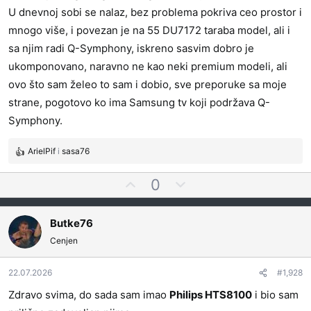
s
U dnevnoj sobi se nalaz, bez problema pokriva ceo prostor i
a
mnogo više, i povezan je na 55 DU7172 taraba model, ali i
t
sa njim radi Q-Symphony, iskreno sasvim dobro je
i
ukomponovano, naravno ne kao neki premium modeli, ali
ovo što sam želeo to sam i dobio, sve preporuke sa moje
strane, pogotovo ko ima Samsung tv koji podržava Q-
Symphony.
ArielPif
i
sasa76
R
e
G
N
0
a
l
e
g
o
a
g
Butke76
v
s
a
a
Cenjen
a
t
n
j
i
j
t
v
22.07.2026
#1,928
a
e
n
:
Zdravo svima, do sada sam imao
Philips HTS8100
i bio sam
z
o