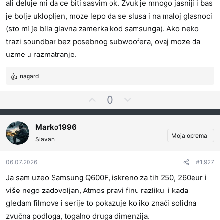
s
ali deluje mi da ce biti sasvim ok. Zvuk je mnogo jasniji i bas
a
je bolje uklopljen, moze lepo da se slusa i na maloj glasnoci
t
(sto mi je bila glavna zamerka kod samsunga). Ako neko
i
trazi soundbar bez posebnog subwoofera, ovaj moze da
uzme u razmatranje.
nagard
R
e
G
N
0
a
l
e
g
o
a
g
Marko1996
v
s
a
Moja oprema
a
Slavan
a
t
n
j
i
j
t
v
06.07.2026
#1,927
a
e
n
:
Ja sam uzeo Samsung Q600F, iskreno za tih 250, 260eur i
z
o
više nego zadovoljan, Atmos pravi finu razliku, i kada
a
g
gledam filmove i serije to pokazuje koliko znači solidna
l
zvučna podloga, togalno druga dimenzija.
a