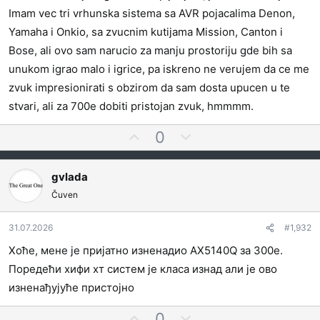
a
Imam vec tri vrhunska sistema sa AVR pojacalima Denon,
t
Yamaha i Onkio, sa zvucnim kutijama Mission, Canton i
i
Bose, ali ovo sam narucio za manju prostoriju gde bih sa
unukom igrao malo i igrice, pa iskreno ne verujem da ce me
zvuk impresionirati s obzirom da sam dosta upucen u te
stvari, ali za 700e dobiti pristojan zvuk, hmmmm.
G
N
0
l
e
a
g
gvlada
s
a
Čuven
a
t
j
i
t
v
31.07.2026
#1,932
e
n
Хоће, мене је пријатно изненадио AX5140Q за 300е.
z
o
Поредећи хифи хт систем је класа изнад али је ово
a
g
изненађујуће пристојно
l
a
G
N
0