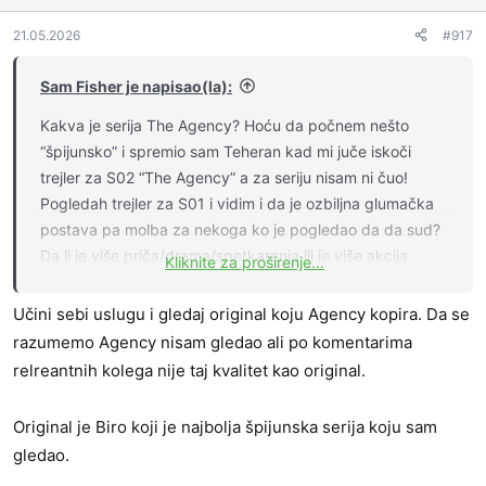
21.05.2026
#917
Sam Fisher je napisao(la):
Kakva je serija The Agency? Hoću da počnem nešto
“špijunsko” i spremio sam Teheran kad mi juče iskoči
trejler za S02 “The Agency” a za seriju nisam ni čuo!
Pogledah trejler za S01 i vidim i da je ozbiljna glumačka
postava pa molba za nekoga ko je pogledao da da sud?
Da li je više priča/drama/spetkarenja ili je više akcija
Kliknite za proširenje...
Džems Bond fazon?
Učini sebi uslugu i gledaj original koju Agency kopira. Da se
razumemo Agency nisam gledao ali po komentarima
relreantnih kolega nije taj kvalitet kao original.
Original je Biro koji je najbolja špijunska serija koju sam
gledao.