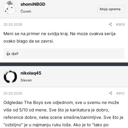
g
shomiNBGD
o
Moja oprema
Čuven
v
a
20.05.2026
#909
n
j
Meni se na primer ne svidja kraj. Ne moze ovakva serija
a
ovako blago da se zavrsi.
:
djalf
R
e
a
g
nikolaq45
o
Slavan
v
a
20.05.2026
#910
n
j
Odgledao The Boys sve odjednom, sve u svemu ne može
a
više od 5/10 od mene. Sve što je karikatura je dobro,
:
reference dobre, neke scene smešne/zanimljive. Sve što je
"ozbiljno" je u najmanju ruku loše. Ako je to "tako po