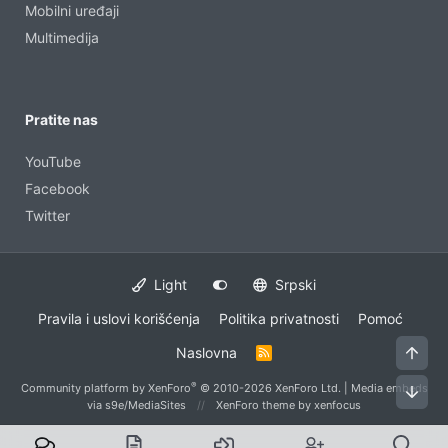
Mobilni uređaji
Multimedija
Pratite nas
YouTube
Facebook
Twitter
Light
Srpski
Pravila i uslovi korišćenja
Politika privatnosti
Pomoć
Vrh
Naslovna
R
S
S
®
Community platform by XenForo
© 2010-2026 XenForo Ltd.
|
Media embeds
Dno
via s9e/MediaSites
XenForo theme
by xenfocus