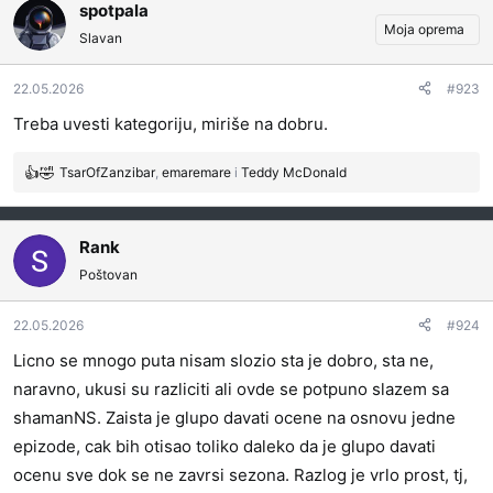
g
spotpala
o
Moja oprema
Slavan
v
a
22.05.2026
#923
n
j
Treba uvesti kategoriju, miriše na dobru.
a
:
TsarOfZanzibar
,
emaremare
i
Teddy McDonald
R
e
a
g
Rank
o
Poštovan
v
a
22.05.2026
#924
n
j
Licno se mnogo puta nisam slozio sta je dobro, sta ne,
a
naravno, ukusi su razliciti ali ovde se potpuno slazem sa
:
shamanNS. Zaista je glupo davati ocene na osnovu jedne
epizode, cak bih otisao toliko daleko da je glupo davati
ocenu sve dok se ne zavrsi sezona. Razlog je vrlo prost, tj,