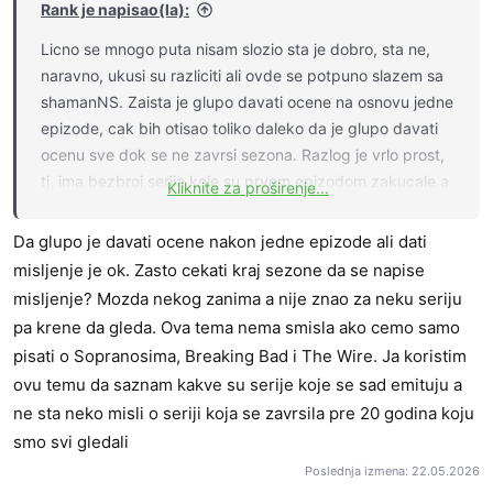
Rank je napisao(la):
Licno se mnogo puta nisam slozio sta je dobro, sta ne,
naravno, ukusi su razliciti ali ovde se potpuno slazem sa
shamanNS. Zaista je glupo davati ocene na osnovu jedne
epizode, cak bih otisao toliko daleko da je glupo davati
ocenu sve dok se ne zavrsi sezona. Razlog je vrlo prost,
tj, ima bezbroj serija koje su prvom epizodom zakucale a
Kliknite za proširenje...
onda lagani pad, i na kraju u ambis.
Da glupo je davati ocene nakon jedne epizode ali dati
misljenje je ok. Zasto cekati kraj sezone da se napise
misljenje? Mozda nekog zanima a nije znao za neku seriju
pa krene da gleda. Ova tema nema smisla ako cemo samo
pisati o Sopranosima, Breaking Bad i The Wire. Ja koristim
ovu temu da saznam kakve su serije koje se sad emituju a
ne sta neko misli o seriji koja se zavrsila pre 20 godina koju
smo svi gledali
Poslednja izmena:
22.05.2026