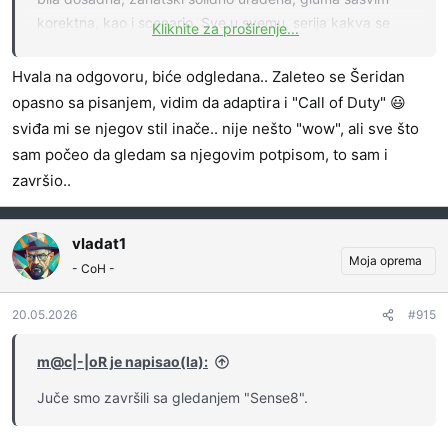
korektna, kao i scenario. Sve u svemu, serija kakva se
Kliknite za proširenje...
danas uglavnom pravi, nema nekog hipsteraja i ludila,
jednostavna ljubavna priča.
Hvala na odgovoru, biće odgledana.. Zaleteo se Šeridan
opasno sa pisanjem, vidim da adaptira i "Call of Duty" 😃
sviđa mi se njegov stil inače.. nije nešto "wow", ali sve što
sam počeo da gledam sa njegovim potpisom, to sam i
završio..
vladat1
Moja oprema
- CoH -
20.05.2026
#915
m@c|-|oR je napisao(la):
Juče smo završili sa gledanjem "Sense8".