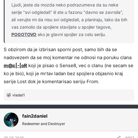
Ljudi, jeste da mozda neko podrazumeva da su neke
serije "svi odgledali" ili ste u fazonu "davno se zavrsila",
ali verujte mi da nisu svi odgledali, a planiraju, tako da bih
vas zamolio da spojlere stavljate u spojler tagove,
POGOTOVO
ako je glavni spojler za celu seriju.
S obzirom da je izbrisan sporni post, samo bih da se
nadovezem da se moj komentar ne odnosi na poruku clana
m@c|-|oR
koji je pisao o Sense8, vec o clanu (ne secam se
ko je bio), koji je mrtav ladan bez spojlera objasnio kraj
serije Lost dok je komentarisao seriju From.
vladat1
R
e
a
g
fain2daniel
o
Redeemer and Destroyer
v
a
20.05.2026
#907