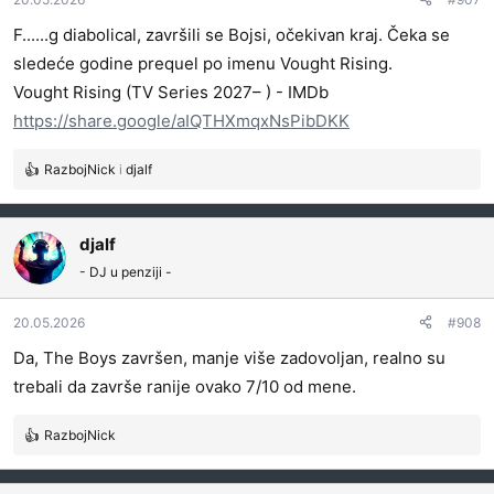
n
j
F......g diabolical, završili se Bojsi, očekivan kraj. Čeka se
a
sledeće godine prequel po imenu Vought Rising.
:
Vought Rising (TV Series 2027– ) - IMDb
https://share.google/aIQTHXmqxNsPibDKK
RazbojNick
i
djalf
R
e
a
g
djalf
o
- DJ u penziji -
v
a
20.05.2026
#908
n
j
Da, The Boys završen, manje više zadovoljan, realno su
a
trebali da završe ranije ovako 7/10 od mene.
:
RazbojNick
R
e
a