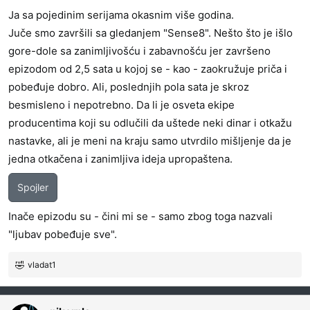
j
Ja sa pojedinim serijama okasnim više godina.
a
Juče smo završili sa gledanjem "Sense8". Nešto što je išlo
:
gore-dole sa zanimljivošću i zabavnošću jer završeno
epizodom od 2,5 sata u kojoj se - kao - zaokružuje priča i
pobeđuje dobro. Ali, poslednjih pola sata je skroz
besmisleno i nepotrebno. Da li je osveta ekipe
producentima koji su odlučili da uštede neki dinar i otkažu
nastavke, ali je meni na kraju samo utvrdilo mišljenje da je
jedna otkačena i zanimljiva ideja upropaštena.
Spojler
Inače epizodu su - čini mi se - samo zbog toga nazvali
"ljubav pobeđuje sve".
vladat1
R
e
a
g