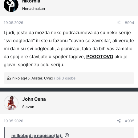
nikornla
o
Nenadmašan
v
a
19.05.2026
#904
n
j
Ljudi, jeste da mozda neko podrazumeva da su neke serije
a
"svi odgledali" ili ste u fazonu "davno se zavrsila", ali verujte
:
mi da nisu svi odgledali, a planiraju, tako da bih vas zamolio
da spojlere stavljate u spojler tagove,
POGOTOVO
ako je
glavni spojler za celu seriju.
nikolaq45
,
Alister
,
Cvax
i još 3 osobe
R
e
a
g
John Cena
o
Slavan
v
a
19.05.2026
#905
n
j
a
milkobgd je napisao(la):