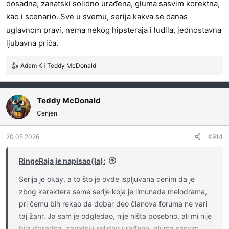
dosadna, zanatski solidno urađena, gluma sasvim korektna,
kao i scenario. Sve u svemu, serija kakva se danas
uglavnom pravi, nema nekog hipsteraja i ludila, jednostavna
ljubavna priča.
Adam K
i
Teddy McDonald
R
e
a
g
Teddy McDonald
o
Cenjen
v
a
20.05.2026
#914
n
j
a
RingeRaja je napisao(la):
:
Serija je okay, a to što je ovde ispljuvana cenim da je
zbog karaktera same serije koja je limunada melodrama,
pri čemu bih rekao da dobar deo članova foruma ne vari
taj žanr. Ja sam je odgledao, nije ništa posebno, ali mi nije
bila dosadna, zanatski solidno urađena, gluma sasvim