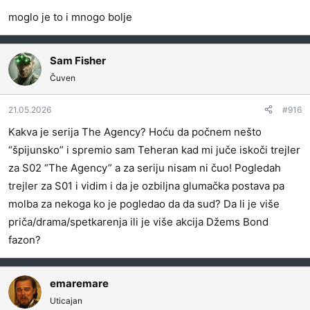
moglo je to i mnogo bolje
Sam Fisher
Čuven
21.05.2026
#916
Kakva je serija The Agency? Hoću da počnem nešto
“špijunsko” i spremio sam Teheran kad mi juče iskoči trejler
za S02 “The Agency” a za seriju nisam ni čuo! Pogledah
trejler za S01 i vidim i da je ozbiljna glumačka postava pa
molba za nekoga ko je pogledao da da sud? Da li je više
priča/drama/spetkarenja ili je više akcija Džems Bond
fazon?
emaremare
Uticajan