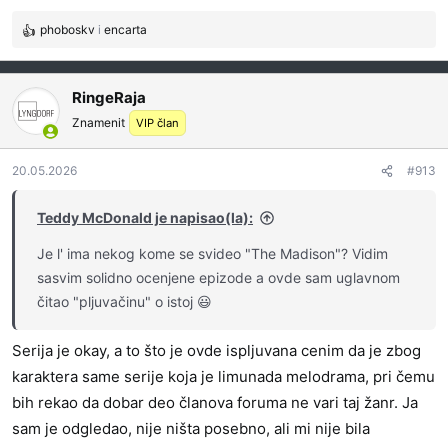
phoboskv
i
encarta
R
e
a
g
RingeRaja
o
Znamenit
VIP član
v
a
20.05.2026
n
#913
j
a
Teddy McDonald je napisao(la):
:
Je l' ima nekog kome se svideo "The Madison"? Vidim
sasvim solidno ocenjene epizode a ovde sam uglavnom
čitao "pljuvačinu" o istoj 😃
Serija je okay, a to što je ovde ispljuvana cenim da je zbog
karaktera same serije koja je limunada melodrama, pri čemu
bih rekao da dobar deo članova foruma ne vari taj žanr. Ja
sam je odgledao, nije ništa posebno, ali mi nije bila