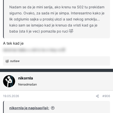
:
Nadam se da je mini serija, ako krenu na S02 tu prekidam
sigurno. Ovako, za sada mi je simpa. Interesantno kako je
lik odglumio sajka u prosloj ulozi a sad nekog smoklju...
kako sam se ismejao kad je krenuo da vristi kad ga je
🤣
baba (sta li je vec) pomazila po ruci
A tek kad je
lansirao babu u zid iz la-z-boy-a 🤣
outlaw
R
e
a
g
nikornla
o
Nenadmašan
v
a
19.05.2026
#906
n
j
a
nikornla je napisao(la):
: