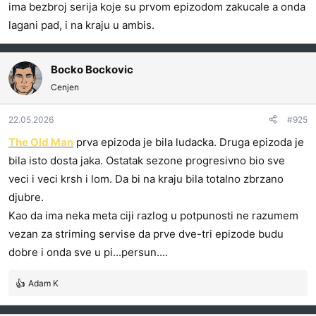
ima bezbroj serija koje su prvom epizodom zakucale a onda
lagani pad, i na kraju u ambis.
Bocko Bockovic
Cenjen
22.05.2026
#925
The Old Man
prva epizoda je bila ludacka. Druga epizoda je
bila isto dosta jaka. Ostatak sezone progresivno bio sve
veci i veci krsh i lom. Da bi na kraju bila totalno zbrzano
djubre.
Kao da ima neka meta ciji razlog u potpunosti ne razumem
vezan za striming servise da prve dve-tri epizode budu
dobre i onda sve u pi...persun....
Adam K
R
e
a