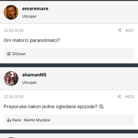
a
g
emaremare
o
Uticajan
v
a
22.05.2026
#921
n
j
Oni matorci paranolmalci?
a
:
DGoran
R
e
a
g
shamanNS
o
Uticajan
v
a
22.05.2026
#922
n
j
Preporuka nakon jedne ogledane epizode? 🤔
a
:
Rank
i
Martin Mystere
R
e
a