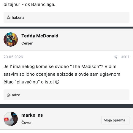
dizajnu" - ok Balenciaga.
hakuna_
R
e
a
Teddy McDonald
g
o
Cenjen
v
a
20.05.2026
#911
n
j
Je l' ima nekog kome se svideo "The Madison"? Vidim
a
sasvim solidno ocenjene epizode a ovde sam uglavnom
:
čitao "pljuvačinu" o istoj 😃
adzo
R
e
a
g
marko_ns
o
Moja oprema
Čuven
v
a