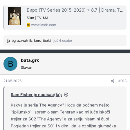
Биро (TV Series 2015–2020) ⭐ 8.7 | Drama, Thriller
50m | TV-MA
www.imdb.com
bgrazvratnik
,
kerc
,
iboki
i još 4 osobe
R
e
a
g
bata.grk
B
o
Slavan
v
a
21.05.2026
#918
n
j
a
Sam Fisher je napisao(la):
:
Kakva je serija The Agency? Hoću da počnem nešto
“špijunsko” i spremio sam Teheran kad mi juče iskoči
trejler za S02 “The Agency” a za seriju nisam ni čuo!
Pogledah trejler za S01 i vidim i da je ozbiljna glumačka