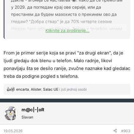
у 2029. да погледам крај ове серије, или да
престанем да будем мазохиста о прекинем ово да
гледам? "Добра ствар" је да 70% четврте сезоне
гледам тако што - не гледам. Зевам у телефон, нечим
Kliknite za proširenje...
другим се занимам, а епизода тече... И скоро да
ништа човек није изгубио за то време што није
погледао. Реално, епизоде могу да се спакују на 15-
From je primer serije koja se pravi "za drugi ekran", da je
20 минута да стварно постоје нека дешавања, остало
ljudi gledaju dok blenu u telefon. Malo radnje, likovi
је БУКВАЛНО попуњавање времена у епизодама.
ponavljaju šta se desilo ranije, zvučne naznake kad gledalac
treba da podigne pogled s telefona.
encarta
,
Alister
,
Salac UE
i još jednoj osobi
R
e
a
g
m@c|-|oR
o
Slavan
v
a
19.05.2026
#903
n