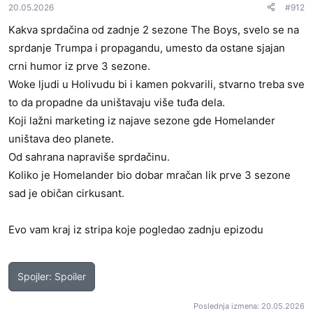
20.05.2026
#912
n
j
Kakva sprdačina od zadnje 2 sezone The Boys, svelo se na
a
sprdanje Trumpa i propagandu, umesto da ostane sjajan
:
crni humor iz prve 3 sezone.
Woke ljudi u Holivudu bi i kamen pokvarili, stvarno treba sve
to da propadne da uništavaju više tuđa dela.
Koji lažni marketing iz najave sezone gde Homelander
uništava deo planete.
Od sahrana napraviše sprdačinu.
Koliko je Homelander bio dobar mračan lik prve 3 sezone
sad je običan cirkusant.
Evo vam kraj iz stripa koje pogledao zadnju epizodu
Spojler:
Spoiler
Poslednja izmena:
20.05.2026