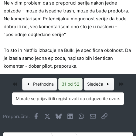
Ne vidim problem da se preporuci serija nakon jedne
epizode - moze da ispadne trash, moze da bude predobra.
Ne komentarisem Potencijalnu mogucnost serije da bude
dobra ili ne, vec komentarisem ono sto je u naslovu -
"poslednje odgledane serije"
To sto ih Netflix izbacuje na Bulk, je specificna okolnost. Da
je izasla samo jedna epizoda, napisao bih identican
komentar - dobar pilot, preporuka.
Prvo
Posle
Prethodna
31 od 52
Sledeća
Morate se prijaviti ili registrovati da odgovorite ovde.
Facebook
X
Bluesky
LinkedIn
WhatsApp
Imejl
Link
Preporučite: