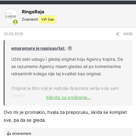
RingeRaja
Znamenit
VIP član
22.05.2026
#928
emaremare je napisao(la):
Učini sebi uslugu i gledaj original koju Agency kopira. Da
se razumemo Agency nisam gledao ali po komentarima
relreantnih kolega nije taj kvalitet kao original.
Original je Biro koji je najbolja špijunska serija koju sam
gledao.
Kliknite za proširenje...
Ovo mi je promaklo, hvala za preporuku, skida se komplet
Биро (TV Series 2015–2020) ⭐ 8.7 | Drama, Thriller
sve, pa da se gleda.
50m | TV-MA
www.imdb.com
emaremare
R