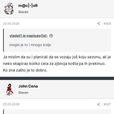
g
m@c|-|oR
o
Slavan
v
a
22.05.2026
#926
n
j
a
vladat1 je napisao(la):
:
moglo je to i mnogo bolje
Ja mislim da su i planirali da se vozaju još koju sezonu, ali je
neko skapirao koliko cela za zjbncja košta pa ih prekinuo.
Ko zna zašto je to dobro.
John Cena
Slavan
22.05.2026
#927