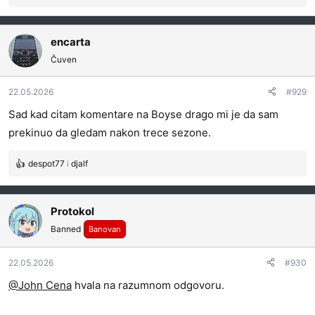
e
a
g
encarta
o
Čuven
v
a
22.05.2026
#929
n
j
Sad kad citam komentare na Boyse drago mi je da sam
a
prekinuo da gledam nakon trece sezone.
:
despot77
i
djalf
R
e
a
g
Protokol
o
Banned
Banovan
v
a
22.05.2026
n
#930
j
@John Cena
hvala na razumnom odgovoru.
a
: