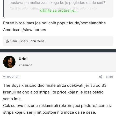
postava pa molba za nekoga ko je pogledao da da sud?
Da li je više priča/drama/spetkarenja ili je više akcija
Kliknite za proširenje...
Džems Bond fazon?
Pored biroa imas jos odlicnih poput faude/homeland/the
Americans/slow horses
Sam Fisher
i
John Cena
R
e
a
g
Uriel
o
Znamenit
v
a
21.05.2026
#919
n
j
The Boys klasicno dno finale ali za ocekivati jer su od S3
a
krenuli na dno a od stripa i te price koja nije losa ostalo
:
samo ime.
Cak su ovu sezonu reklamirali rekreirajuci postere/scene iz
stripa koje u seriji nit postoje niti moze da se dese.