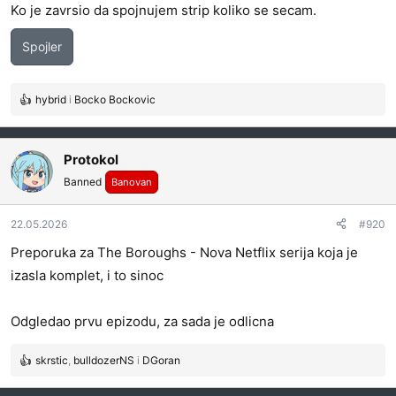
Ko je zavrsio da spojnujem strip koliko se secam.
Spojler
hybrid
i
Bocko Bockovic
R
e
a
g
Protokol
o
Banned
Banovan
v
a
22.05.2026
n
#920
j
Preporuka za The Boroughs - Nova Netflix serija koja je
a
izasla komplet, i to sinoc
:
Odgledao prvu epizodu, za sada je odlicna
skrstic
,
bulldozerNS
i
DGoran
R
e