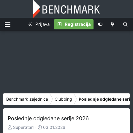
Prijava
Registracija
Benchmark zajednica
Clubbing
Poslednje odgledane serij
Poslednje odgledane serije 2026
Z
D
SuperStarr
03.01.2026