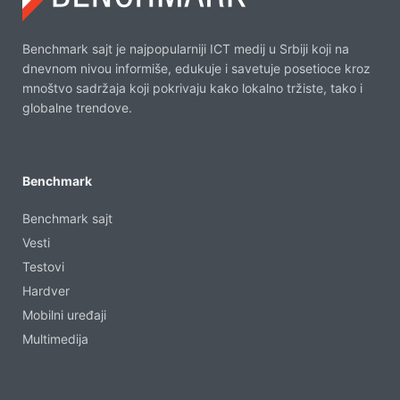
Benchmark sajt je najpopularniji ICT medij u Srbiji koji na
dnevnom nivou informiše, edukuje i savetuje posetioce kroz
mnoštvo sadržaja koji pokrivaju kako lokalno tržiste, tako i
globalne trendove.
Benchmark
Benchmark sajt
Vesti
Testovi
Hardver
Mobilni uređaji
Multimedija