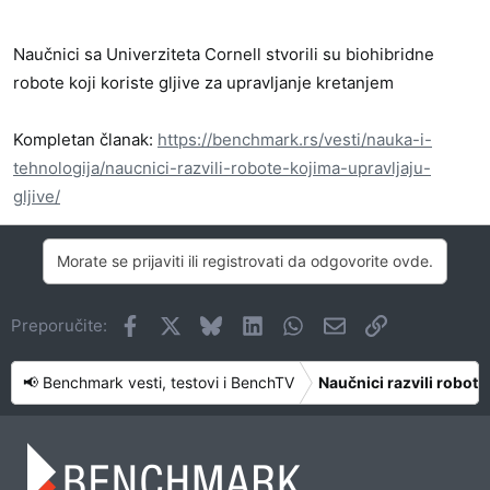
Naučnici sa Univerziteta Cornell stvorili su biohibridne
robote koji koriste gljive za upravljanje kretanjem
Kompletan članak:
https://benchmark.rs/vesti/nauka-i-
tehnologija/naucnici-razvili-robote-kojima-upravljaju-
gljive/
Morate se prijaviti ili registrovati da odgovorite ovde.
Facebook
X
Bluesky
LinkedIn
WhatsApp
Imejl
Link
Preporučite:
📢 Benchmark vesti, testovi i BenchTV
Naučnici razvili robote