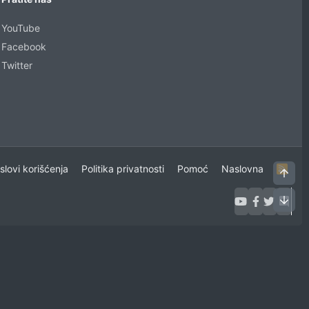
YouTube
Facebook
Twitter
uslovi korišćenja
Politika privatnosti
Pomoć
Naslovna
R
Vrh
S
S
Dno