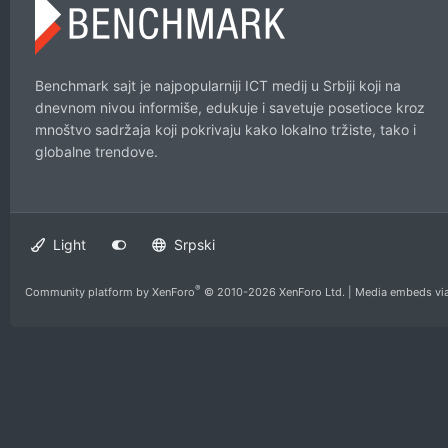
Benchmark sajt je najpopularniji ICT medij u Srbiji koji na
dnevnom nivou informiše, edukuje i savetuje posetioce kroz
mnoštvo sadržaja koji pokrivaju kako lokalno tržiste, tako i
globalne trendove.
Light
Srpski
®
Community platform by XenForo
© 2010-2026 XenForo Ltd.
|
Media embeds via