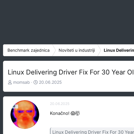
Benchmark zajednica
Noviteti u industriji
Linux Deliveri
Linux Delivering Driver Fix For 30 Year
Z
D
momsab
20.06.2025
a
a
č
t
e
u
20.06.2025
t
m
Konačno! 😱🤯
n
p
i
o
k
k
Linux Delivering Driver Fix For 30 Year Ol