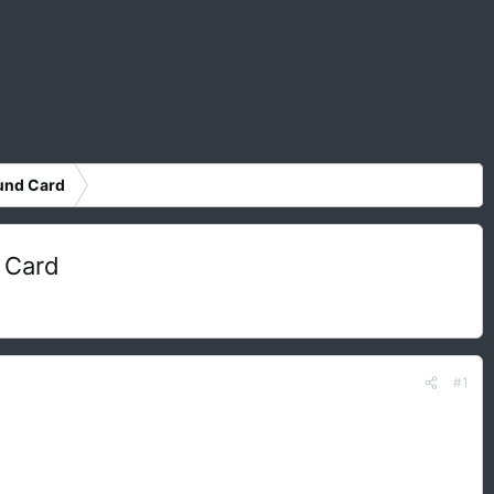
ound Card
d Card
#1