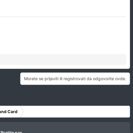
Morate se prijaviti ili registrovati da odgovorite ovde.
ound Card
Pratite nas