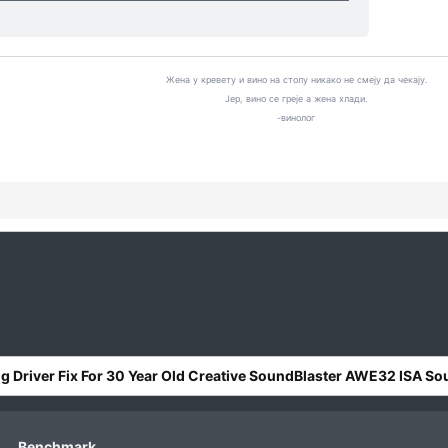
Жена у кревету и вино на столу никако не смеју да чекају.
Јер, вино се греје а жена хлади.
-винолог
ng Driver Fix For 30 Year Old Creative SoundBlaster AWE32 ISA S
Benchmark