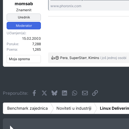
t
r
momsab
www.phoronix.com
e
e
Znamenit
m
t
Urednik
e
a
n
Moderator
j
Učlanjen(a)
a
15.02.2003
Poruke
7,288
Poena
1,265
Pera
,
SuperStarr
,
Kimins
i još jednoj osobi
Moja oprema
R
e
a
g
o
v
Facebook
X
Bluesky
LinkedIn
WhatsApp
Imejl
Link
Preporučite:
a
n
j
Benchmark zajednica
Noviteti u industriji
Linux Deliveri
a
: