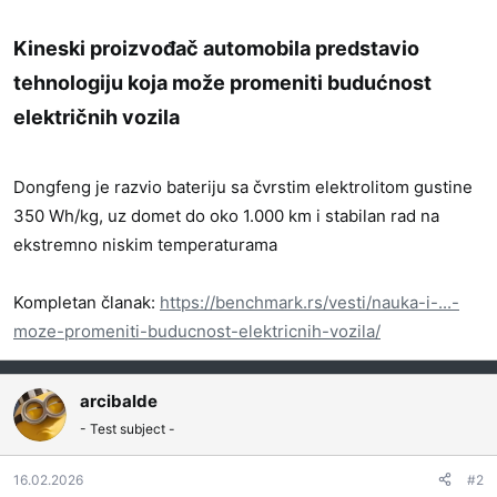
Kineski proizvođač automobila predstavio
tehnologiju koja može promeniti budućnost
električnih vozila​
Dongfeng je razvio bateriju sa čvrstim elektrolitom gustine
350 Wh/kg, uz domet do oko 1.000 km i stabilan rad na
ekstremno niskim temperaturama
Kompletan članak:
https://benchmark.rs/vesti/nauka-i-...-
moze-promeniti-buducnost-elektricnih-vozila/
arcibalde
- Test subject -
16.02.2026
#2