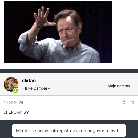
illidan
Moja oprema
- Bike Camper -
16.02.2026
#3
clickbait, a?
Morate se prijaviti ili registrovati da odgovorite ovde.