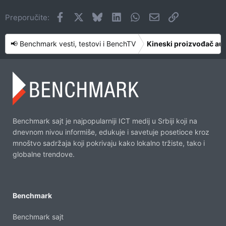
Facebook
X
Bluesky
LinkedIn
WhatsApp
Imejl
Link
Preporučite:
📢 Benchmark vesti, testovi i BenchTV
Kineski proizvođač aut
Benchmark sajt je najpopularniji ICT medij u Srbiji koji na
dnevnom nivou informiše, edukuje i savetuje posetioce kroz
mnoštvo sadržaja koji pokrivaju kako lokalno tržiste, tako i
globalne trendove.
Benchmark
Benchmark sajt