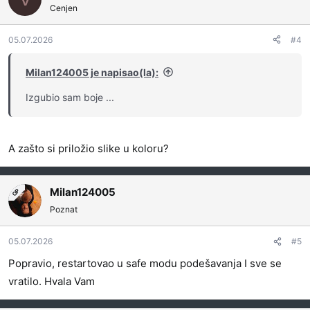
Cenjen
05.07.2026
#4
Milan124005 je napisao(la):
Izgubio sam boje ...
A zašto si priložio slike u koloru?
Milan124005
OP
Poznat
05.07.2026
#5
Popravio, restartovao u safe modu podešavanja I sve se
vratilo. Hvala Vam