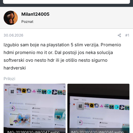
a
a
č
t
e
u
Milan124005
t
m
Poznat
n
p
i
o
30.06.2026
#1
k
k
Izgubio sam boje na playstation 5 slim verzija. Promenio
t
r
hdmi promenio mo it or. Dal postoji jos neka solucija
e
e
m
t
softverski ovo nesto hdr ili je otišlo nesto sigurno
e
a
hardverski
n
Prilozi
j
a
IMG-20260630-WA0047.webp
IMG-20260630-WA0046.webp