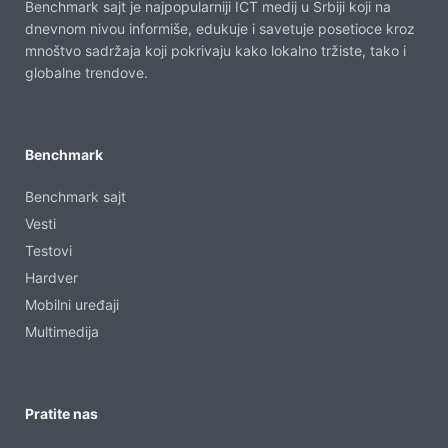
Benchmark sajt je najpopularniji ICT medij u Srbiji koji na
dnevnom nivou informiše, edukuje i savetuje posetioce kroz
mnoštvo sadržaja koji pokrivaju kako lokalno tržiste, tako i
globalne trendove.
Benchmark
Benchmark sajt
Vesti
Testovi
Hardver
Mobilni uređaji
Multimedija
Pratite nas