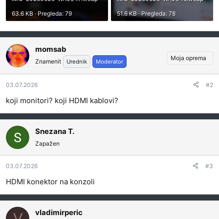
63.6 KB · Pregleda: 79
51.6 KB · Pregleda: 78
momsab
Moja oprema
Znamenit
Urednik
Moderator
03.07.2026
#2
koji monitori? koji HDMI kablovi?
Snezana T.
Zapažen
03.07.2026
#3
HDMI konektor na konzoli
vladimirperic
V