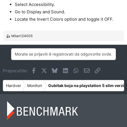
Select Accessibility.
Go to Display and Sound.
Locate the Invert Colors option and toggle it OFF.
Milan124005
R
e
a
Morate se prijaviti ili registrovati da odgovorite ovde.
g
o
v
Facebook
X
Bluesky
LinkedIn
WhatsApp
Imejl
Link
Preporučite:
a
n
j
Hardver
Monitori
Gubitak boja na playstation 5 slim verziji
a
: