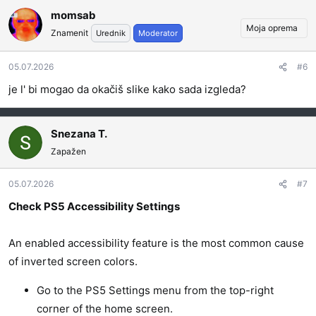
momsab
Moja oprema
Znamenit
Urednik
Moderator
05.07.2026
#6
je l' bi mogao da okačiš slike kako sada izgleda?
Snezana T.
Zapažen
05.07.2026
#7
Check PS5 Accessibility Settings
An enabled accessibility feature is the most common cause
of inverted screen colors.
Go to the PS5 Settings menu from the top-right
corner of the home screen.