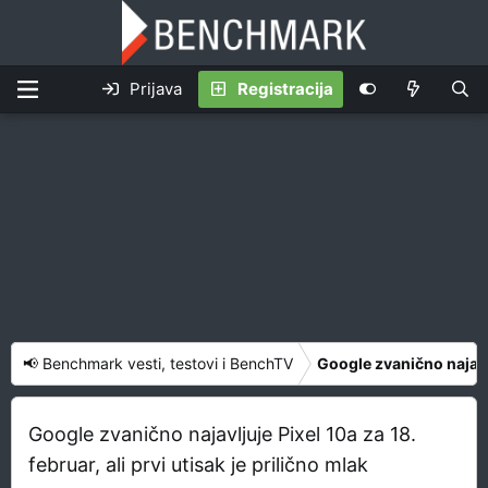
Prijava
Registracija
📢 Benchmark vesti, testovi i BenchTV
Google zvanično najavlju
Google zvanično najavljuje Pixel 10a za 18.
februar, ali prvi utisak je prilično mlak