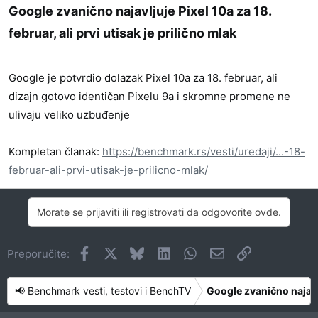
Google zvanično najavljuje Pixel 10a za 18.
februar, ali prvi utisak je prilično mlak​
Google je potvrdio dolazak Pixel 10a za 18. februar, ali
dizajn gotovo identičan Pixelu 9a i skromne promene ne
ulivaju veliko uzbuđenje
Kompletan članak:
https://benchmark.rs/vesti/uredaji/...-18-
februar-ali-prvi-utisak-je-prilicno-mlak/
Morate se prijaviti ili registrovati da odgovorite ovde.
Facebook
X
Bluesky
LinkedIn
WhatsApp
Imejl
Link
Preporučite:
📢 Benchmark vesti, testovi i BenchTV
Google zvanično najavlju