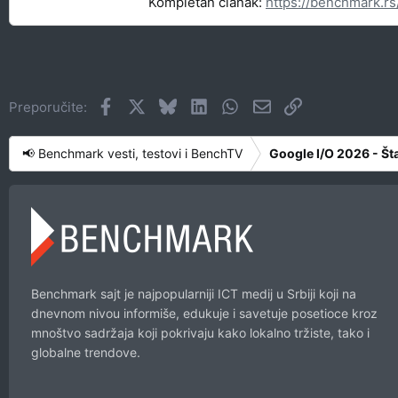
Kompletan članak:
https://benchmark.rs
Facebook
X
Bluesky
LinkedIn
WhatsApp
Imejl
Link
Preporučite:
📢 Benchmark vesti, testovi i BenchTV
Google I/O 2026 - Št
Benchmark sajt je najpopularniji ICT medij u Srbiji koji na
dnevnom nivou informiše, edukuje i savetuje posetioce kroz
mnoštvo sadržaja koji pokrivaju kako lokalno tržiste, tako i
globalne trendove.