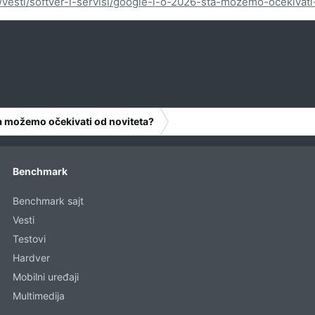
/vesti/softver-i-servisi/google-i-o-2026-sta-mozemo-ocekivati
a možemo očekivati od noviteta?
Benchmark
Benchmark sajt
Vesti
Testovi
Hardver
Mobilni uređaji
Multimedija