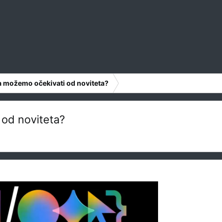
a možemo očekivati od noviteta?
 od noviteta?