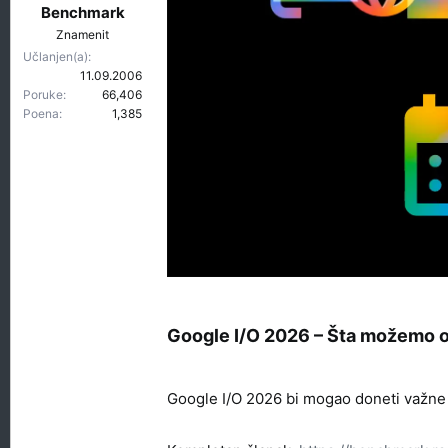
t
r
Benchmark
e
e
Znamenit
m
t
Učlanjen(a)
e
a
11.09.2006
n
Poruke
66,406
j
Poena
1,385
a
Google I/O 2026 – Šta možemo oč
Google I/O 2026 bi mogao doneti važne 