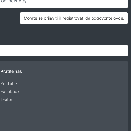
-od-noviteta/
Morate se prijaviti ili registrovati da odgovorite ovde.
Pratite nas
YouTube
Facebook
Twitter