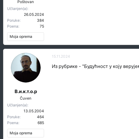
Poštovan
Učlanjen(a)
26.05.2024
Poruke
384
Poena
75
Moja oprema
15.11.2024
Из рубрике - "Будућност у коју верује
В.и.к.т.о.р
Čuven
Učlanjen(a)
13.05.2004
Poruke
464
Poena
685
Moja oprema