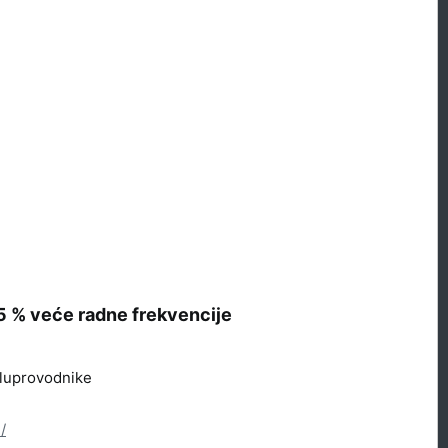
5 % veće radne frekvencije​
oluprovodnike
/