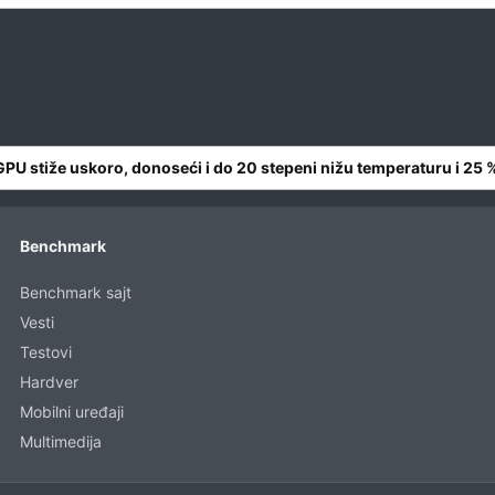
PU stiže uskoro, donoseći i do 20 stepeni nižu temperaturu i 25 
Benchmark
Benchmark sajt
Vesti
Testovi
Hardver
Mobilni uređaji
Multimedija