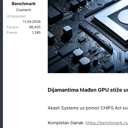
t
r
Benchmark
e
e
Znamenit
m
t
Učlanjen(a)
e
a
11.09.2006
n
Poruke
66,405
j
Poena
1,385
a
Dijamantima hlađen GPU stiže us
Akash Systems uz pomoć CHIPS Act subv
Kompletan članak:
https://benchmark.rs