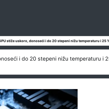
PU stiže uskoro, donoseći i do 20 stepeni nižu temperaturu i 25 
noseći i do 20 stepeni nižu temperaturu i 