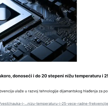
koro, donoseći i do 20 stepeni nižu temperaturu i 2
encija ulaže u razvoj tehnologije dijamantskog hlađenja za p
/vesti/nauka-i-...nizu-temperaturu-i-25-vece-radne-frekvencije