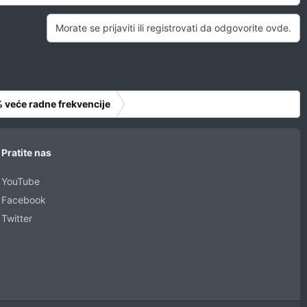
Morate se prijaviti ili registrovati da odgovorite ovde.
% veće radne frekvencije
Pratite nas
YouTube
Facebook
Twitter