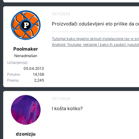
15.11.2024
Proizvođači oduševljeni eto prilike da 
Tutorijal kako legalno skinuti instalacione iso-e s
Android, Youtube, reklame i kako ih zaobići (uputs
Poolmaker
Nenadmašan
Učlanjen(a)
05.04.2013
Poruke
14,156
Poena
2,245
15.11.2024
I košta koliko?
dzonizju