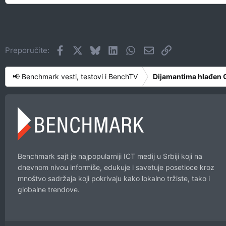
Facebook
X
Bluesky
LinkedIn
WhatsApp
Imejl
Link
Preporučite:
📢 Benchmark vesti, testovi i BenchTV
Dijamantima hlađen G
Benchmark sajt je najpopularniji ICT medij u Srbiji koji na
dnevnom nivou informiše, edukuje i savetuje posetioce kroz
mnoštvo sadržaja koji pokrivaju kako lokalno tržiste, tako i
globalne trendove.