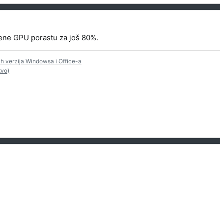
cene GPU porastu za još 80%.
vih verzija Windowsa i Office-a
tvo)