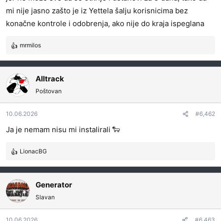
mi nije jasno zašto je iz Yettela šalju korisnicima bez
konačne kontrole i odobrenja, ako nije do kraja ispeglana
mrmilos
R
e
a
g
Alltrack
o
Poštovan
v
a
10.06.2026
#6,462
n
j
Ja je nemam nisu mi instalirali 🐑
a
:
LionacBG
R
e
a
g
Generator
o
Slavan
v
a
10.06.2026
#6,463
n