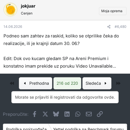
jokjuar
Moja oprema
Cenjen
14.06.2026
#6,480
Podneo sam zahtev za raskid, koliko se otprilike čeka do
realizacije, ili je krajnji datum 30. 06.?
Edit: Dok ovo kucam gledam SP na Areni Premium i
konstatno imam prekide uz poruku Video Unavailable...
Prvo
Posl
Prethodna
216 od 220
Sledeća
Morate se prijaviti ili registrovati da odgovorite ovde.
Facebook
X
Bluesky
LinkedIn
WhatsApp
Imejl
Link
Preporučite:
Podrška proizvođača
Yettel podrška na Benchmark forumu