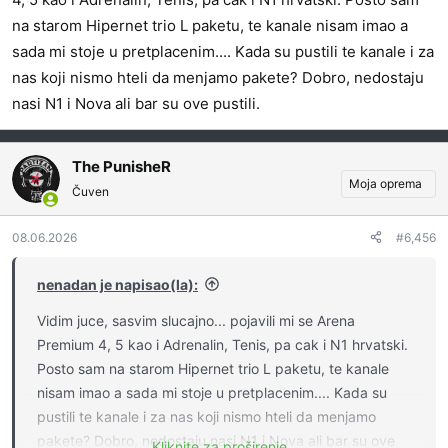
:
na starom Hipernet trio L paketu, te kanale nisam imao a
sada mi stoje u pretplacenim.... Kada su pustili te kanale i za
nas koji nismo hteli da menjamo pakete? Dobro, nedostaju
nasi N1 i Nova ali bar su ove pustili.
The PunisheR
Moja oprema
Čuven
08.06.2026
#6,456
nenadan je napisao(la):
Vidim juce, sasvim slucajno... pojavili mi se Arena
Premium 4, 5 kao i Adrenalin, Tenis, pa cak i N1 hrvatski.
Posto sam na starom Hipernet trio L paketu, te kanale
nisam imao a sada mi stoje u pretplacenim.... Kada su
pustili te kanale i za nas koji nismo hteli da menjamo
pakete? Dobro, nedostaju nasi N1 i Nova ali bar su ove
Kliknite za proširenje...