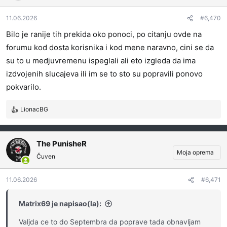
11.06.2026
#6,470
Bilo je ranije tih prekida oko ponoci, po citanju ovde na
forumu kod dosta korisnika i kod mene naravno, cini se da
su to u medjuvremenu ispeglali ali eto izgleda da ima
izdvojenih slucajeva ili im se to sto su popravili ponovo
pokvarilo.
LionacBG
R
e
a
g
The PunisheR
o
Moja oprema
Čuven
v
a
11.06.2026
#6,471
n
j
a
Matrix69 je napisao(la):
:
Valjda ce to do Septembra da poprave tada obnavljam