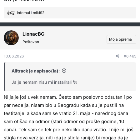
Infernal
i
miki92
R
e
a
g
LionacBG
o
Moja oprema
Poštovan
v
a
10.06.2026
#6,465
n
j
a
Alltrack je napisao(la):
:
Ja je nemam nisu mi instalirali 🐑
Ni ja je još uvek nemam. Često sam poslovno odsutan i po
par nedelja, nisam bio u Beogradu kada su je pustili na
testitanje, a kada sam se vratio 21. maja - narednog dana
sam otišao na odmor (stari odmor od prošle godine, 10
dana). Tek sam se tek pre nekoliko dana vratio. I nije mi još
stigla nova verzija, niti (da je stigla ranije) bi mogao da je