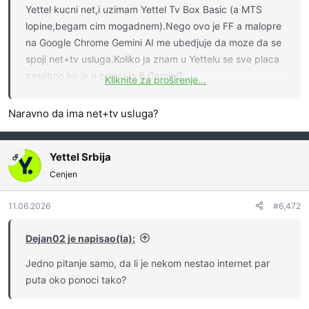
Yettel kucni net,i uzimam Yettel Tv Box Basic (a MTS
lopine,begam cim mogadnem).Nego ovo je FF a malopre
na Google Chrome Gemini AI me ubedjuje da moze da se
spoji net+tv usluga.Koliko ja znam u Yettelu se sve placa
zasebno,ko je u pravu ja ili Gemini?
Kliknite za proširenje...
Edit: Gemini pod spajanjem,valjda misli nesto kao MTS
🤔
Box paketi...izgleda
Naravno da ima net+tv usluga?
Yettel Srbija
OP
Cenjen
11.06.2026
#6,472
Dejan02 je napisao(la):
Jedno pitanje samo, da li je nekom nestao internet par
puta oko ponoci tako?