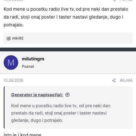
j
Kod mene u pocetku radio live tv, od pre neki dan prestalo
a
da radi, stoji onaj poster i taster nastavi gledanje, dugo i
:
potrajalo.
miki92
R
e
a
g
milutingm
M
o
Poznat
v
a
10.06.2026
#6,464
n
j
a
Generator je napisao(la):
:
Kod mene u pocetku radio live tv, od pre neki dan
prestalo da radi, stoji onaj poster i taster nastavi
gledanje, dugo i potrajalo.
Isto je i kod mene.