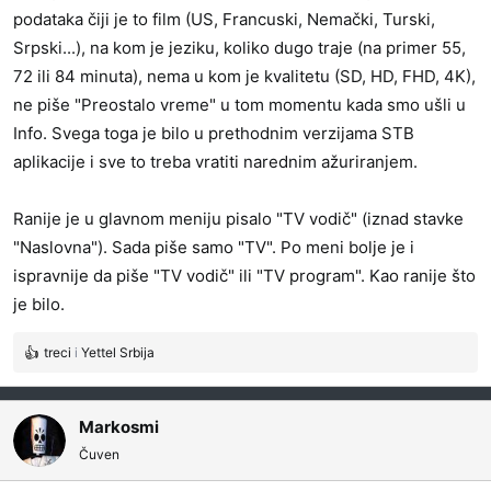
podataka čiji je to film (US, Francuski, Nemački, Turski,
Srpski...), na kom je jeziku, koliko dugo traje (na primer 55,
72 ili 84 minuta), nema u kom je kvalitetu (SD, HD, FHD, 4K),
ne piše "Preostalo vreme" u tom momentu kada smo ušli u
Info. Svega toga je bilo u prethodnim verzijama STB
aplikacije i sve to treba vratiti narednim ažuriranjem.
Ranije je u glavnom meniju pisalo "TV vodič" (iznad stavke
"Naslovna"). Sada piše samo "TV". Po meni bolje je i
ispravnije da piše "TV vodič" ili "TV program". Kao ranije što
je bilo.
treci
i
Yettel Srbija
R
e
a
g
Markosmi
o
Čuven
v
a