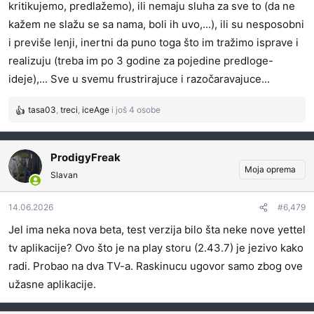
kritikujemo, predlažemo), ili nemaju sluha za sve to (da ne
obavezom, iako je (ajde malo nostalgije) većina korisnika
kažem ne slažu se sa nama, boli ih uvo,...), ili su nesposobni
ovde aktivna od kreiranja platforme i učestvovala
i previše lenji, inertni da puno toga što im tražimo isprave i
kritikama u razvoju aplikacije. E, kad je došlo
realizuju (treba im po 3 godine za pojedine predloge-
poskupljenje, bili ste pokusni kunići, šta da vam radim.
ideje),... Sve u svemu frustrirajuce i razočaravajuce...
(APP politika. Ko hoće da ide, daćemo mu 12 meseci po
dinar)
tasa03
,
treci
,
iceAge
i još 4 osobe
5. Znam da je i XploreTV još uvek u razvoju i ima svojih
R
e
falinki, ali ću ga barem razvijati sa benefitima za mene
a
(plus je developer vrlo aktivan ovde na forumu).
g
ProdigyFreak
6. Ovo nije direktno vezano za vas, već za sve
o
Moja oprema
Slavan
operatere. Dosta mi je više retention politike i toga da
v
a
redovni korisnici plaćaju za sve ove kojima se daje
14.06.2026
#6,479
n
godinu dana za dinar. Postavite više zdravu tržišnu
j
Jel ima neka nova beta, test verzija bilo šta neke nove yettel
situaciju i normalnije cene usluga.
a
tv aplikacije? Ovo što je na play storu (2.43.7) je jezivo kako
:
radi. Probao na dva TV-a. Raskinucu ugovor samo zbog ove
užasne aplikacije.