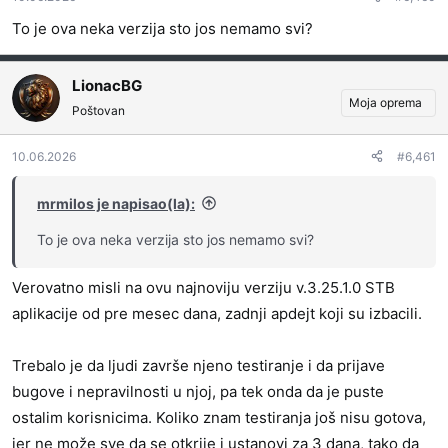
To je ova neka verzija sto jos nemamo svi?
LionacBG
Moja oprema
Poštovan
10.06.2026
#6,461
mrmilos je napisao(la):
To je ova neka verzija sto jos nemamo svi?
Verovatno misli na ovu najnoviju verziju v.3.25.1.0 STB
aplikacije od pre mesec dana, zadnji apdejt koji su izbacili.
Trebalo je da ljudi završe njeno testiranje i da prijave
bugove i nepravilnosti u njoj, pa tek onda da je puste
ostalim korisnicima. Koliko znam testiranja još nisu gotova,
jer ne može sve da se otkrije i ustanovi za 3 dana, tako da