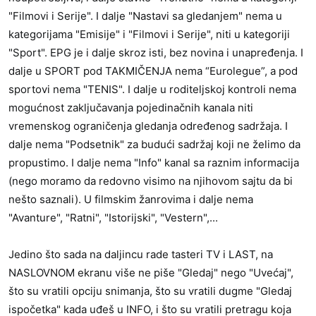
"Filmovi i Serije". I dalje "Nastavi sa gledanjem" nema u
kategorijama "Emisije" i "Filmovi i Serije", niti u kategoriji
"Sport". EPG je i dalje skroz isti, bez novina i unapređenja. I
dalje u SPORT pod TAKMIČENJA nema “Eurolegue”, a pod
sportovi nema "TENIS". I dalje u roditeljskoj kontroli nema
mogućnost zaključavanja pojedinačnih kanala niti
vremenskog ograničenja gledanja određenog sadržaja. I
dalje nema "Podsetnik" za budući sadržaj koji ne želimo da
propustimo. I dalje nema "Info" kanal sa raznim informacija
(nego moramo da redovno visimo na njihovom sajtu da bi
nešto saznali). U filmskim žanrovima i dalje nema
"Avanture", "Ratni", "Istorijski", "Vestern",...
Jedino što sada na daljincu rade tasteri TV i LAST, na
NASLOVNOM ekranu više ne piše "Gledaj" nego "Uvećaj",
što su vratili opciju snimanja, što su vratili dugme "Gledaj
ispočetka" kada uđeš u INFO, i što su vratili pretragu koja