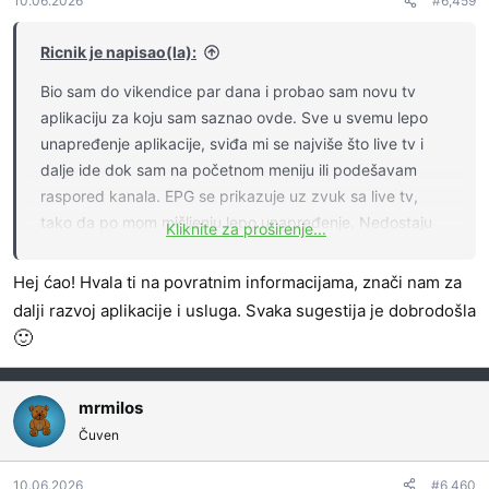
10.06.2026
#6,459
n
j
a
Ricnik je napisao(la):
:
Bio sam do vikendice par dana i probao sam novu tv
aplikaciju za koju sam saznao ovde. Sve u svemu lepo
unapređenje aplikacije, sviđa mi se najviše što live tv i
dalje ide dok sam na početnom meniju ili podešavam
raspored kanala. EPG se prikazuje uz zvuk sa live tv,
tako da po mom mišljenju lepo unapređenje. Nedostaju
Kliknite za proširenje...
radijski kanali najviše, mada je pohvalno što je od skoro
ubačen Trace urban kanal. Čak je i Marquee kanal
Hej ćao! Hvala ti na povratnim informacijama, znači nam za
ubačen, bio sam ubeđen da je bio samo u SBB.
dalji razvoj aplikacije i usluga. Svaka sugestija je dobrodošla
🙂
mrmilos
Čuven
10.06.2026
#6,460