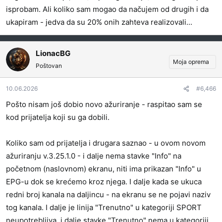
isprobam. Ali koliko sam mogao da načujem od drugih i da
ukapiram - jedva da su 20% onih zahteva realizovali...
LionacBG
Moja oprema
Poštovan
10.06.2026
#6,466
Pošto nisam još dobio novo ažuriranje - raspitao sam se
kod prijatelja koji su ga dobili.
Koliko sam od prijatelja i drugara saznao - u ovom novom
ažuriranju v.3.25.1.0 - i dalje nema stavke "Info" na
početnom (naslovnom) ekranu, niti ima prikazan "Info" u
EPG-u dok se krećemo kroz njega. I dalje kada se ukuca
redni broj kanala na daljincu - na ekranu se ne pojavi naziv
tog kanala. I dalje je linija "Trenutno" u kategoriji SPORT
neupotrebljiva, i dalje stavke "Trenutno" nema u kategoriji