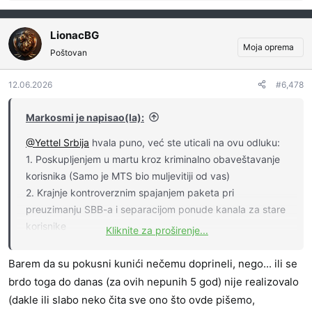
e
a
g
LionacBG
o
Moja oprema
Poštovan
v
a
12.06.2026
#6,478
n
j
a
Markosmi je napisao(la):
:
@Yettel Srbija
hvala puno, već ste uticali na ovu odluku:
1. Poskupljenjem u martu kroz kriminalno obaveštavanje
korisnika (Samo je MTS bio muljevitiji od vas)
2. Krajnje kontroverznim spajanjem paketa pri
preuzimanju SBB-a i separacijom ponude kanala za stare
korisnike
Kliknite za proširenje...
3. I ovo poskupljenje se provuklo kroz "sastanke na
marginama", tj fusnotu na pdf-u, iako većina nas plaća
Barem da su pokusni kunići nečemu doprineli, nego... ili se
računa kroz Yettel app. Zašto nije bila push notifikacija o
brdo toga do danas (za ovih nepunih 5 god) nije realizovalo
promeni cene?
(dakle ili slabo neko čita sve ono što ovde pišemo,
4. Primena poskupljenja i za korisnike pod ugovornom