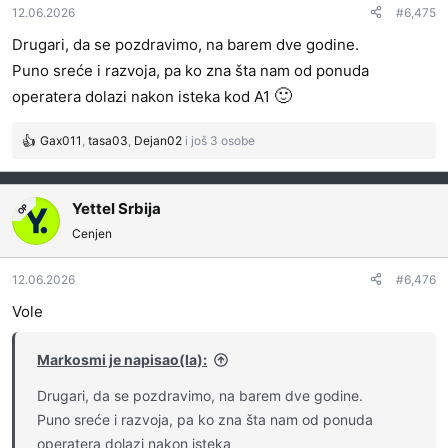
12.06.2026
#6,475
n
j
Drugari, da se pozdravimo, na barem dve godine.
a
Puno sreće i razvoja, pa ko zna šta nam od ponuda
:
🙂
operatera dolazi nakon isteka kod A1
Gax011
,
tasa03
,
Dejan02
i još 3 osobe
R
e
a
g
Yettel Srbija
OP
o
Cenjen
v
a
12.06.2026
#6,476
n
j
Vole
a
:
Markosmi je napisao(la):
Drugari, da se pozdravimo, na barem dve godine.
Puno sreće i razvoja, pa ko zna šta nam od ponuda
operatera dolazi nakon isteka