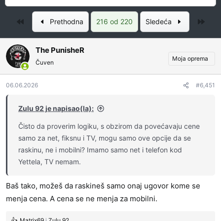
a
a
č
t
Prvo
Posl
Prethodna
216 od 220
Sledeća
e
u
t
m
n
p
The PunisheR
i
o
Moja oprema
Čuven
k
k
t
r
06.06.2026
#6,451
e
e
m
t
Zulu 92 je napisao(la):
e
a
n
Čisto da proverim logiku, s obzirom da povećavaju cene
j
samo za net, fiksnu i TV, mogu samo ove opcije da se
a
raskinu, ne i mobilni? Imamo samo net i telefon kod
Yettela, TV nemam.
Baš tako, možeš da raskineš samo onaj ugovor kome se
menja cena. A cena se ne menja za mobilni.
Matrix69
i
Zulu 92