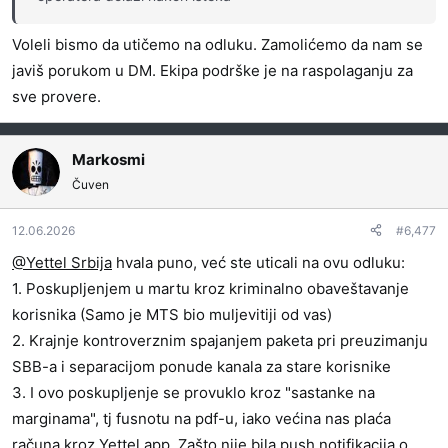
Voleli bismo da utičemo na odluku. Zamolićemo da nam se
javiš porukom u DM. Ekipa podrške je na raspolaganju za
sve provere.
Markosmi
Čuven
12.06.2026
#6,477
@Yettel Srbija
hvala puno, već ste uticali na ovu odluku:
1. Poskupljenjem u martu kroz kriminalno obaveštavanje
korisnika (Samo je MTS bio muljevitiji od vas)
2. Krajnje kontroverznim spajanjem paketa pri preuzimanju
SBB-a i separacijom ponude kanala za stare korisnike
3. I ovo poskupljenje se provuklo kroz "sastanke na
marginama", tj fusnotu na pdf-u, iako većina nas plaća
računa kroz Yettel app. Zašto nije bila push notifikacija o