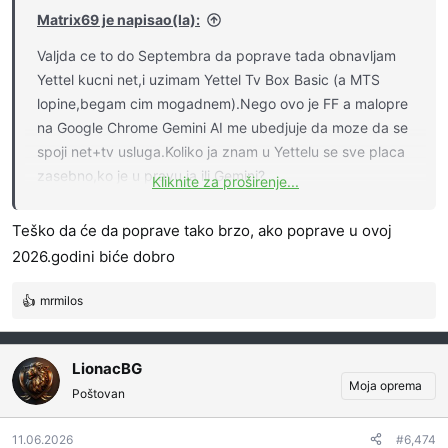
Matrix69 je napisao(la):
Valjda ce to do Septembra da poprave tada obnavljam
Yettel kucni net,i uzimam Yettel Tv Box Basic (a MTS
lopine,begam cim mogadnem).Nego ovo je FF a malopre
na Google Chrome Gemini AI me ubedjuje da moze da se
spoji net+tv usluga.Koliko ja znam u Yettelu se sve placa
zasebno,ko je u pravu ja ili Gemini?
Kliknite za proširenje...
Edit: Gemini pod spajanjem,valjda misli nesto kao MTS
🤔
Box paketi...izgleda
Teško da će da poprave tako brzo, ako poprave u ovoj
2026.godini biće dobro
mrmilos
R
e
a
g
LionacBG
o
Moja oprema
Poštovan
v
a
11.06.2026
#6,474
n