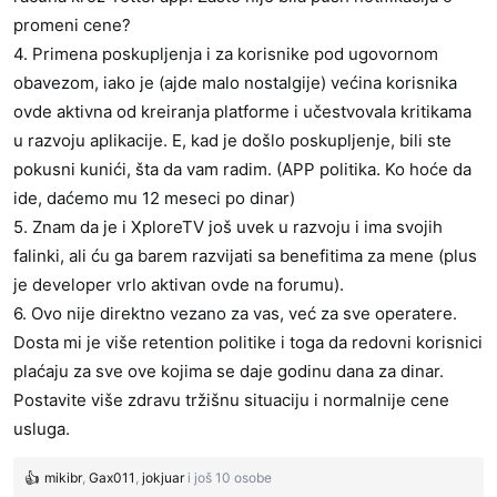
promeni cene?
4. Primena poskupljenja i za korisnike pod ugovornom
obavezom, iako je (ajde malo nostalgije) većina korisnika
ovde aktivna od kreiranja platforme i učestvovala kritikama
u razvoju aplikacije. E, kad je došlo poskupljenje, bili ste
pokusni kunići, šta da vam radim. (APP politika. Ko hoće da
ide, daćemo mu 12 meseci po dinar)
5. Znam da je i XploreTV još uvek u razvoju i ima svojih
falinki, ali ću ga barem razvijati sa benefitima za mene (plus
je developer vrlo aktivan ovde na forumu).
6. Ovo nije direktno vezano za vas, već za sve operatere.
Dosta mi je više retention politike i toga da redovni korisnici
plaćaju za sve ove kojima se daje godinu dana za dinar.
Postavite više zdravu tržišnu situaciju i normalnije cene
usluga.
mikibr
,
Gax011
,
jokjuar
i još 10 osobe
R