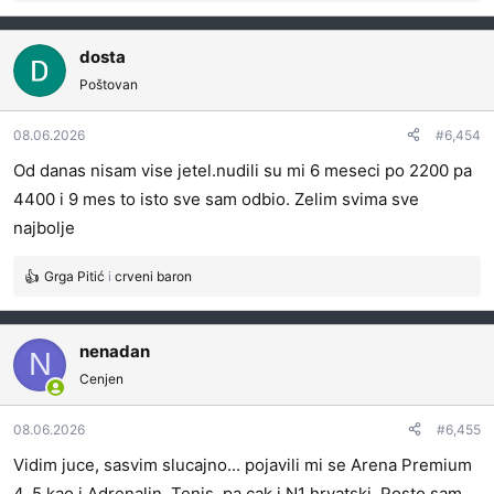
e
a
g
dosta
o
Poštovan
v
a
08.06.2026
#6,454
n
j
Od danas nisam vise jetel.nudili su mi 6 meseci po 2200 pa
a
4400 i 9 mes to isto sve sam odbio. Zelim svima sve
:
najbolje
Grga Pitić
i
crveni baron
R
e
a
g
nenadan
N
o
Cenjen
v
a
08.06.2026
#6,455
n
j
Vidim juce, sasvim slucajno... pojavili mi se Arena Premium
a
4, 5 kao i Adrenalin, Tenis, pa cak i N1 hrvatski. Posto sam