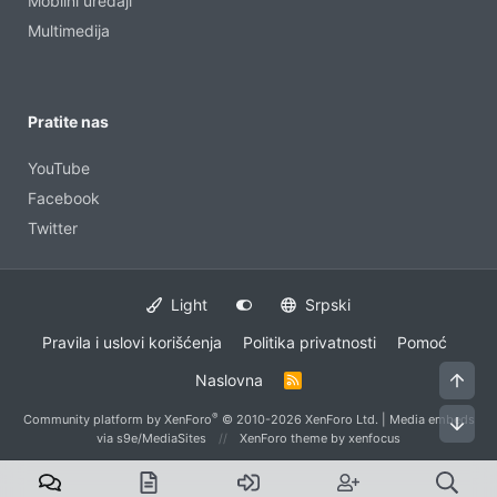
Mobilni uređaji
Multimedija
Pratite nas
YouTube
Facebook
Twitter
Light
Srpski
Pravila i uslovi korišćenja
Politika privatnosti
Pomoć
Vrh
Naslovna
R
S
S
®
Community platform by XenForo
© 2010-2026 XenForo Ltd.
|
Media embeds
Dno
via s9e/MediaSites
XenForo theme
by xenfocus