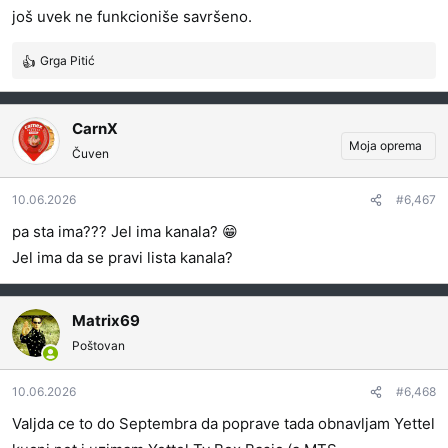
još uvek ne funkcioniše savršeno.
Grga Pitić
R
e
a
g
CarnX
o
Moja oprema
Čuven
v
a
10.06.2026
#6,467
n
j
pa sta ima??? Jel ima kanala? 😁
a
Jel ima da se pravi lista kanala?
:
Matrix69
Poštovan
10.06.2026
#6,468
Valjda ce to do Septembra da poprave tada obnavljam Yettel