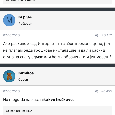
R
e
a
g
m.p.94
M
o
Poštovan
v
a
07.06.2026
#6,452
n
j
Ако раскинем сад Интернет + тв због промене цене, јел
a
не плаћам онда трошкове инсталације и да ли раскид
:
ступа на снагу одмах или ће ми обрачунати и јун месец ?
mrmilos
Čuven
07.06.2026
#6,453
Ne mogu da naplate
nikakve troškove.
m.p.94
i
miki92
R