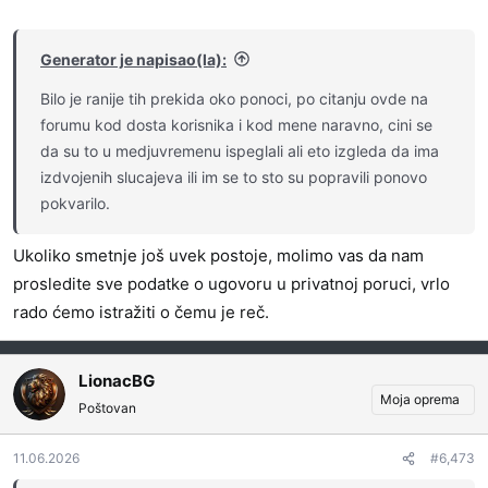
Generator je napisao(la):
Bilo je ranije tih prekida oko ponoci, po citanju ovde na
forumu kod dosta korisnika i kod mene naravno, cini se
da su to u medjuvremenu ispeglali ali eto izgleda da ima
izdvojenih slucajeva ili im se to sto su popravili ponovo
pokvarilo.
Ukoliko smetnje još uvek postoje, molimo vas da nam
prosledite sve podatke o ugovoru u privatnoj poruci, vrlo
rado ćemo istražiti o čemu je reč.
LionacBG
Moja oprema
Poštovan
11.06.2026
#6,473