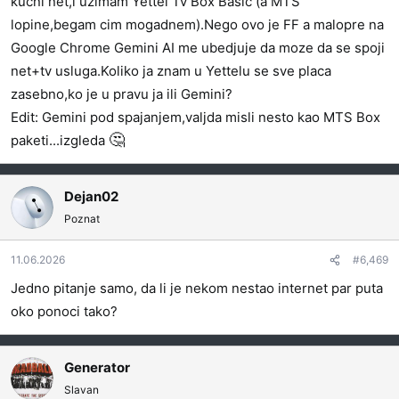
kucni net,i uzimam Yettel Tv Box Basic (a MTS
lopine,begam cim mogadnem).Nego ovo je FF a malopre na
Google Chrome Gemini AI me ubedjuje da moze da se spoji
net+tv usluga.Koliko ja znam u Yettelu se sve placa
zasebno,ko je u pravu ja ili Gemini?
Edit: Gemini pod spajanjem,valjda misli nesto kao MTS Box
🤔
paketi...izgleda
Dejan02
Poznat
11.06.2026
#6,469
Jedno pitanje samo, da li je nekom nestao internet par puta
oko ponoci tako?
Generator
Slavan