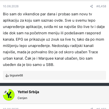
10.06.2026
#6,458
Bio sam do vikendice par dana i probao sam novu tv
aplikaciju za koju sam saznao ovde. Sve u svemu lepo
unapređenje aplikacije, sviđa mi se najviše što live tv i dalje
ide dok sam na početnom meniju ili podešavam raspored
kanala. EPG se prikazuje uz zvuk sa live tv, tako da po mom
mišljenju lepo unapređenje. Nedostaju radijski kanali
najviše, mada je pohvalno što je od skoro ubačen Trace
urban kanal. Čak je i Marquee kanal ubačen, bio sam
ubeđen da je bio samo u SBB.
bigsale68
R
e
a
g
Yettel Srbija
OP
o
Cenjen
v
a