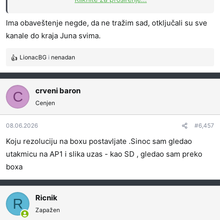
pustili.
Ima obaveštenje negde, da ne tražim sad, otključali su sve
kanale do kraja Juna svima.
LionacBG
i
nenadan
R
e
a
g
crveni baron
C
o
Cenjen
v
a
08.06.2026
#6,457
n
j
Koju rezoluciju na boxu postavljate .Sinoc sam gledao
a
utakmicu na AP1 i slika uzas - kao SD , gledao sam preko
:
boxa
Ricnik
R
Zapažen