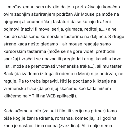
j
U međuvremnu sam utvrdio da je u pretraživanju konačno
a
ovim zadnjim ažuriranjem podržan Air Mouse pa može na
:
njegovoj alfanumeričkoj tastaturi da se kucaju traženi
pojmovi (nazivi filmova, serija, glumaca, reditelja,...) a ne
kao do sada samo kursorskim tasterima na daljincu. S druge
strane kada nešto gledamo - air mouse reaguje samo
kursorskim tasterima (može se na gore videti prethodni
sadržaj i vračati se unazad ili pregledati drugi kanali u brzoj
listi, može se premotavati vremenska traka...), ali mu taster
Back (da izađemo iz toga ili odemo u Meni) nije podržan, ne
raguje. Pa to treba ispraviti. Niti je podržano kliktanje na
vremensku traci (da po njoj skačemo kao kada mišem
klikćemo na YT ili na WEB aplikaciji).
Kada uđemo u Info (za neki film ili seriju na primer) tamo
piše kog je žanra (drama, romansa, komedija,...) i godina
kada je nastao. I ima ocena (zvezdica). Ali i dalje nema