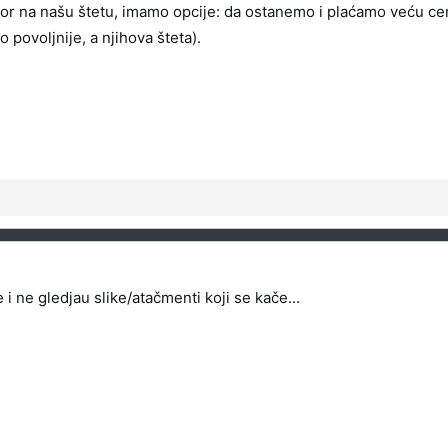
r na našu štetu, imamo opcije: da ostanemo i plaćamo veću cenu
 povoljnije, a njihova šteta).
 i ne gledjau slike/atačmenti koji se kače...