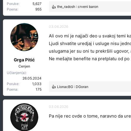
Poruke
5,627
the_radosh
i
crveni baron
R
Poena
955
e
a
g
03.06.2026
o
Ali ovo mi je najjači deo u svakoj temi
v
a
Ljudi shvatite uredjaj i usluge nisu jed
n
uslugama jer su oni tu prekršili ugovor, a
j
Ne mešajte benefite na pretplatu od po 1
a
Grga Pitić
:
Cenjen
Učlanjen(a)
26.05.2024
Poruke
1,033
LionacBG
i
DGoran
R
Poena
175
e
a
g
03.06.2026
o
Pa nije rec ovde o tome, naravno da ured
v
a
n