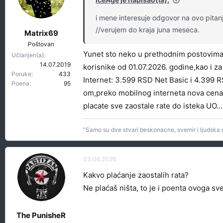
t
r
e
e
i mene interesuje odgovor na ovo pitanj
m
t
//verujem do kraja juna meseca.
Matrix69
e
a
Poštovan
n
Yunet sto neko u prethodnim postovima 
Učlanjen(a)
j
14.07.2019
korisnike od 01.07.2026. godine,kao i za 
a
Poruke
433
Internet: 3.599 RSD Net Basic i 4.399 
Poena
95
om,preko mobilnog interneta nova cena 
placate sve zaostale rate do isteka UO..
"Samo su dve stvari beskonacne, svemir i ljudska g
03.06.2026
Kakvo plaćanje zaostalih rata?
Ne plaćaš ništa, to je i poenta ovoga s
The PunisheR