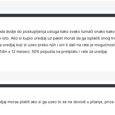
 kada dodje do poskupljenja usluga kako svako tumači onako kak
no isto. Ako si kupio uredjaj uz paket moraš da ga isplatiš onog
 uredjaj koji si uzeo preko njih i oni ti dali na rate je mogućnost
din x 12 meseci, 50% popusta na pretplatu i rate za uredjaj.
jaj moras platiti ako si ga uzeo to se ne dovodi u pitanje, pric