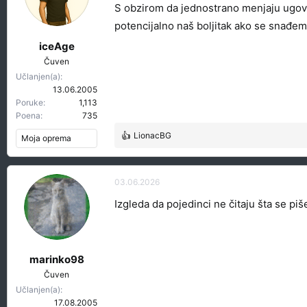
S obzirom da jednostrano menjaju ugovo
potencijalno naš boljitak ako se snađemo
iceAge
Čuven
Učlanjen(a)
13.06.2005
Poruke
1,113
Poena
735
LionacBG
Moja oprema
R
e
a
g
03.06.2026
o
Izgleda da pojedinci ne čitaju šta se piše
v
a
n
j
a
marinko98
:
Čuven
Učlanjen(a)
17.08.2005