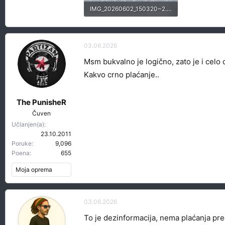
IMG_20260602_150320~2.webp
115.6 KB · Pregleda: 46
03.06.2026
Msm bukvalno je logično, zato je i celo 
Kakvo crno plaćanje..
The PunisheR
Čuven
Učlanjen(a)
23.10.2011
Poruke
9,096
Poena
655
Moja oprema
03.06.2026
To je dezinformacija, nema plaćanja preos