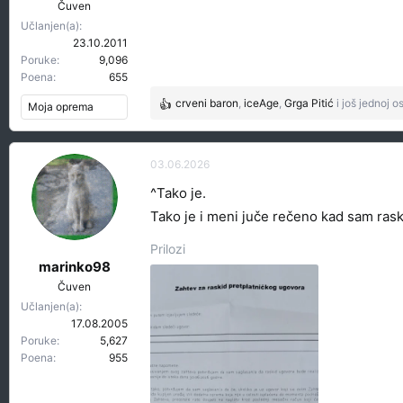
Čuven
Učlanjen(a)
23.10.2011
Poruke
9,096
Poena
655
crveni baron
,
iceAge
,
Grga Pitić
i još jednoj o
Moja oprema
R
e
a
g
03.06.2026
o
^Tako je.
v
a
Tako je i meni juče rečeno kad sam ras
n
j
Prilozi
a
marinko98
:
Čuven
Učlanjen(a)
17.08.2005
Poruke
5,627
Poena
955