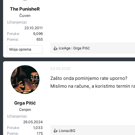
j
a
The PunisheR
:
Čuven
Učlanjen(a)
23.10.2011
Poruke
9,096
Poena
655
iceAge
i
Grga Pitić
Moja oprema
R
e
a
g
03.06.2026
o
Zašto onda pominjemo rate uporno?
v
a
Mislimo na račune, a koristimo termin ra
n
j
a
Grga Pitić
:
Cenjen
Učlanjen(a)
26.05.2024
Poruke
1,033
LionacBG
R
Poena
175