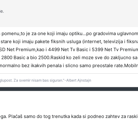
e.
pomenu,to je za one koji imaju optiku...po gradovima uglavno
stare koji imaju pakete fiksnih usluga (internet, televizija i fik
RSD Net Premium,kao i 4499 Net Tv Basic i 5399 Net Tv Premium.
2800 Basic a bio 2500.Raskid ko zeli moze sve do zakljucno s
.normalno bez ikakvih penala i slicno samo preostale rate.Mobiln
lupost. Za svemir nisam bas siguran."-Albert Ajnstajn
vega. Plaćaš samo do tog trenutka kada si podneo zahtev za raski