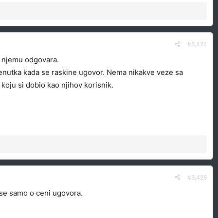
#6,427
o njemu odgovara.
 trenutka kada se raskine ugovor. Nema nikakve veze sa
 koju si dobio kao njihov korisnik.
#6,428
a se samo o ceni ugovora.