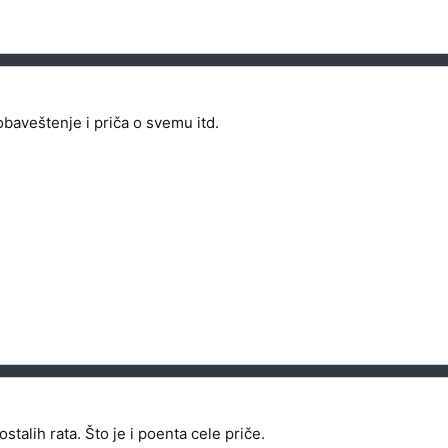
obaveštenje i priča o svemu itd.
talih rata. Što je i poenta cele priče.