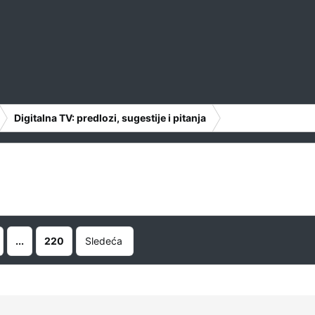
Digitalna TV: predlozi, sugestije i pitanja
...
220
Sledeća