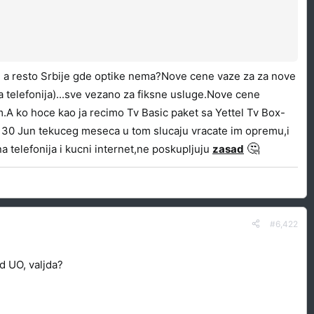
m a resto Srbije gde optike nema?Nove cene vaze za za nove
sna telefonija)...sve vezano za fiksne usluge.Nove cene
A ko hoce kao ja recimo Tv Basic paket sa Yettel Tv Box-
a 30 Jun tekuceg meseca u tom slucaju vracate im opremu,i
🤔
a telefonija i kucni internet,ne poskupljuju
zasad
#6,422
d UO, valjda?