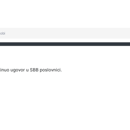
sobi
kinuo ugovor u SBB poslovnici.