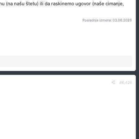
 (na našu štetu) ili da raskinemo ugovor (naše cimanje,
Poslednja izmena:
03.06.2026
#6,426