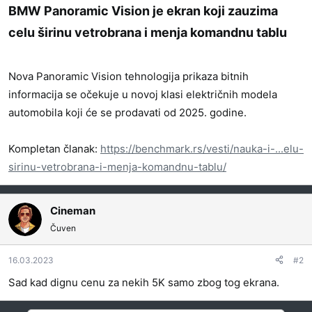
BMW Panoramic Vision je ekran koji zauzima
celu širinu vetrobrana i menja komandnu tablu​
Nova Panoramic Vision tehnologija prikaza bitnih
informacija se očekuje u novoj klasi električnih modela
automobila koji će se prodavati od 2025. godine.
Kompletan članak:
https://benchmark.rs/vesti/nauka-i-...elu-
sirinu-vetrobrana-i-menja-komandnu-tablu/
Cineman
Čuven
16.03.2023
#2
Sad kad dignu cenu za nekih 5K samo zbog tog ekrana.