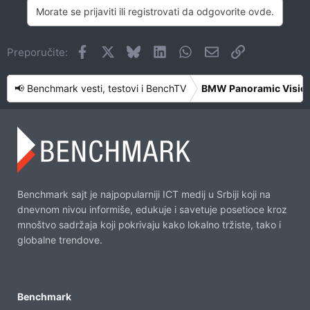
Morate se prijaviti ili registrovati da odgovorite ovde.
Facebook
X
Bluesky
LinkedIn
WhatsApp
Imejl
Link
Preporučite:
📢 Benchmark vesti, testovi i BenchTV
BMW Panoramic Vision j
Benchmark sajt je najpopularniji ICT medij u Srbiji koji na
dnevnom nivou informiše, edukuje i savetuje posetioce kroz
mnoštvo sadržaja koji pokrivaju kako lokalno tržiste, tako i
globalne trendove.
Benchmark