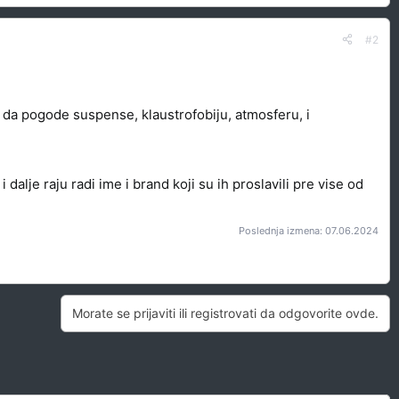
#2
 da pogode suspense, klaustrofobiju, atmosferu, i
alje raju radi ime i brand koji su ih proslavili pre vise od
Poslednja izmena:
07.06.2024
Morate se prijaviti ili registrovati da odgovorite ovde.