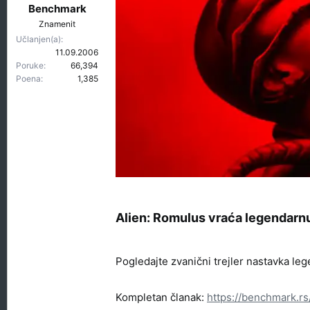
t
r
Benchmark
e
e
Znamenit
m
t
Učlanjen(a)
e
a
11.09.2006
n
Poruke
66,394
j
Poena
1,385
a
Alien: Romulus vraća legendarnu
Pogledajte zvanični trejler nastavka le
Kompletan članak:
https://benchmark.rs