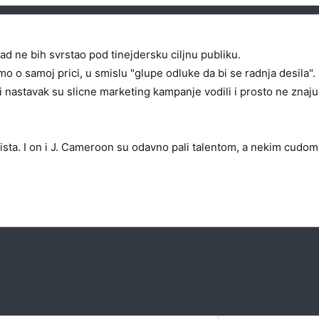
kad ne bih svrstao pod tinejdersku ciljnu publiku.
o o samoj prici, u smislu "glupe odluke da bi se radnja desila".
nastavak su slicne marketing kampanje vodili i prosto ne znaju
sta. I on i J. Cameroon su odavno pali talentom, a nekim cudom i d