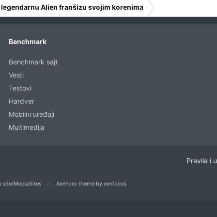
 legendarnu Alien franšizu svojim korenima
Benchmark
Benchmark sajt
Vesti
Testovi
Hardver
Mobilni uređaji
Multimedija
Pravila i 
 s9e/MediaSites
XenForo theme
by xenfocus