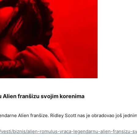
 Alien franšizu svojim korenima​
gendarne Alien franšize. Ridley Scott nas je obradovao još jedn
/vesti/biznis/alien-romulus-vraca-legendarnu-alien-fransizu-s