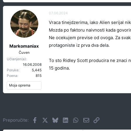
07.06.2024
Vraca tinejdzerima, iako Alien serijal ni
Mozda po faktoru naivnosti kada govorim
Ne ocekujem previse od ovoga. Za svaki 
protagoniste iz prva dva dela.
Markomaniax
Čuven
Učlanjen(a)
To sto Ridley Scott producira ne znaci ni
16.06.2008
15 godina.
Poruke
5,445
Poena
815
Moja oprema
Facebook
X
Bluesky
LinkedIn
WhatsApp
Imejl
Link
Preporučite: