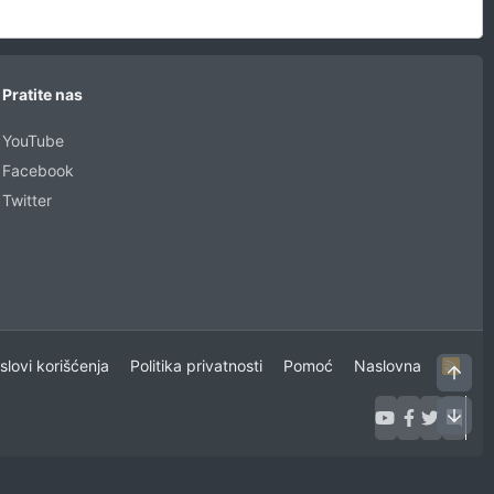
Pratite nas
YouTube
Facebook
Twitter
uslovi korišćenja
Politika privatnosti
Pomoć
Naslovna
R
Vrh
S
S
Dno