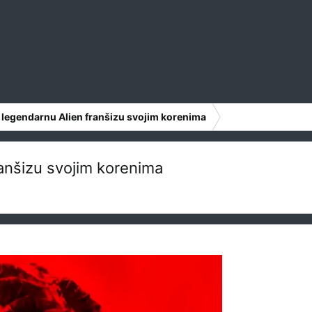
 legendarnu Alien franšizu svojim korenima
ranšizu svojim korenima