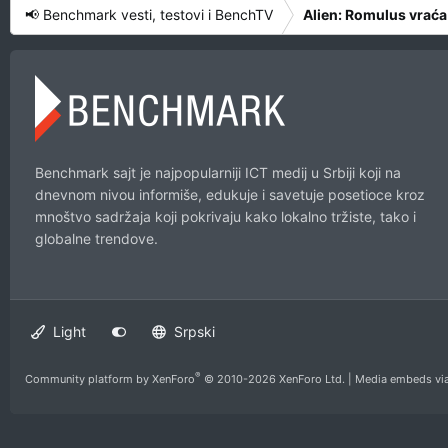
📢 Benchmark vesti, testovi i BenchTV
Alien: Romulus vraća
Benchmark sajt je najpopularniji ICT medij u Srbiji koji na
dnevnom nivou informiše, edukuje i savetuje posetioce kroz
mnoštvo sadržaja koji pokrivaju kako lokalno tržiste, tako i
globalne trendove.
Light
Srpski
®
Community platform by XenForo
© 2010-2026 XenForo Ltd.
|
Media embeds via