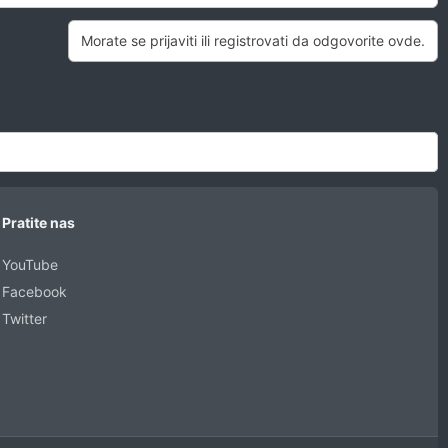
Morate se prijaviti ili registrovati da odgovorite ovde.
Pratite nas
YouTube
Facebook
Twitter