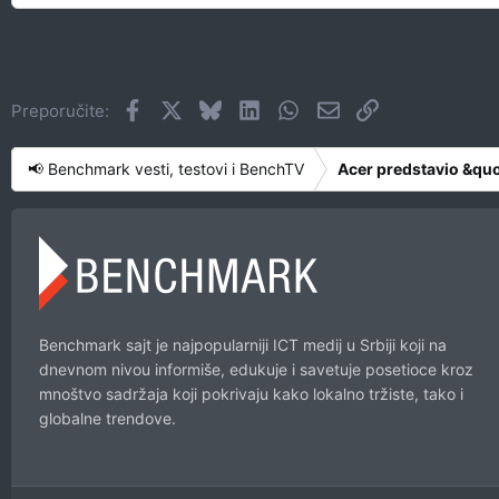
Facebook
X
Bluesky
LinkedIn
WhatsApp
Imejl
Link
Preporučite:
📢 Benchmark vesti, testovi i BenchTV
Acer predstavio &quot;
Benchmark sajt je najpopularniji ICT medij u Srbiji koji na
dnevnom nivou informiše, edukuje i savetuje posetioce kroz
mnoštvo sadržaja koji pokrivaju kako lokalno tržiste, tako i
globalne trendove.