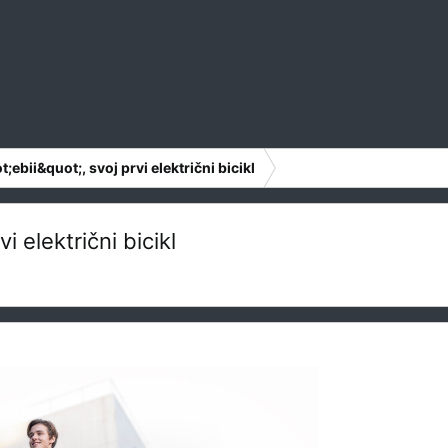
ebii&quot;, svoj prvi električni bicikl
 električni bicikl