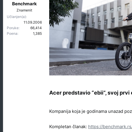
t
r
Benchmark
e
e
Znamenit
m
t
Učlanjen(a)
e
a
11.09.2006
n
Poruke
66,414
j
Poena
1,385
a
Acer predstavio “ebii”, svoj prvi e
Kompanija koja je godinama unazad pozna
Kompletan članak:
https://benchmark.rs/